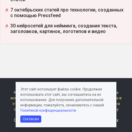
7 октябрьских статей про технологии, созданных
с помощью Pressfeed
30 нейросетей для нейминга, создания текста,
заголовков, картинок, логотипов и видео
© Журнал Pressfeed. 2015 – 2026
Этот сайт использует файлы cookie. Продолжая
Карта сайта
Контакты
Правила публикации
Правила
использовать этот сайт, вы соглашаетесь на их
использования материалов Pressfeed.Журнала
Политика в
использование. Для получения дополнительной
отношении обработки персональных данных
Согласие на
информации, пожалуйста, ознакомьтесь с нашей
обработку персональных данных
Согласие на рассылку
Политикой конфиденциальности
.
электронных сообщений
Реклама
Согласен
Следите за миром медиа и пиара в каналах и группах
Pressfeed