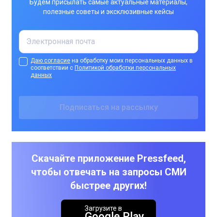
Будем присылать самые актуальные материалы,
полезные советы и эксклюзивные кейсы
Даю согласие
на обработку моих персональных данных в
соответствии с
Политикой обработки персональных
данных
Скачайте приложение Pressfeed,
чтобы отвечать на запросы СМИ
быстрее других!
Загрузите в
Google Play