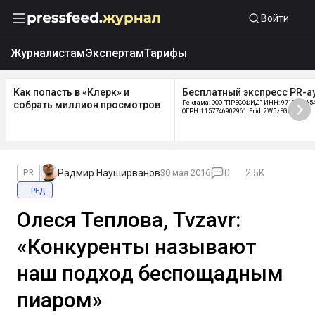
Войти
Журналистам
Экспертам
Тарифы
Как попасть в «Клерк» и
Бесплатный экспресс PR-а
собрать миллион просмотров
Реклама: ООО "ПРЕССФИД", ИНН: 9715219654
ОГРН: 1157746902961, Erid: 2W5zFGDycPz
Радмир Науширванов
30 мая 2016
0
2.5K
PR
ред.
Олеся Теплова, Tvzavr:
«Конкуренты называют
наш подход беспощадным
пиаром»