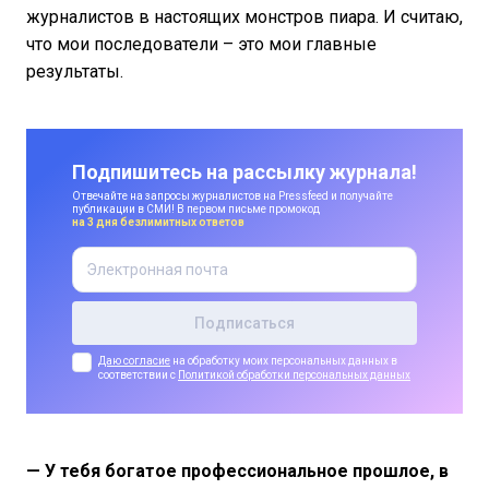
журналистов в настоящих монстров пиара. И считаю,
что мои последователи – это мои главные
результаты.
Подпишитесь на рассылку журнала!
Отвечайте на запросы журналистов на Pressfeed и получайте
публикации в СМИ! В первом письме промокод
на 3 дня безлимитных ответов
Даю согласие
на обработку моих персональных данных в
соответствии с
Политикой обработки персональных данных
— У тебя богатое профессиональное прошлое, в