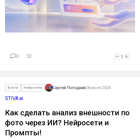
0
32
1
Сергей Погодаев
28 июля 2026
Блоги
Нейросети
STIVA.ai
Как сделать анализ внешности по
фото через ИИ? Нейросети и
Промпты!