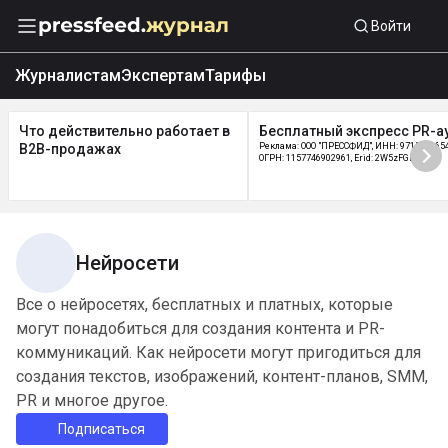
Войти
Журналистам
Экспертам
Тарифы
Что действительно работает в
Бесплатный экспресс PR-а
B2B-продажах
Реклама: ООО "ПРЕССФИД", ИНН: 9715219654
ОГРН: 1157746902961, Erid: 2W5zFGDycPz
Нейросети
Все о нейросетях, бесплатных и платных, которые
могут понадобиться для создания контента и PR-
коммуникаций. Как нейросети могут пригодиться для
создания текстов, изображений, контент-планов, SMM,
PR и многое другое.
Подписаться