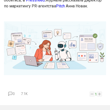
обойтись, в
Pressfeed
.Журнале рассказала директор
по маркетингу PR-агентства
Pitch
Анна Новак.
0
7.1K
1