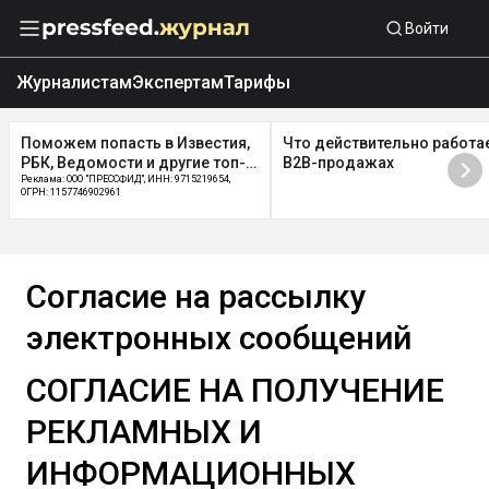
Войти
Журналистам
Экспертам
Тарифы
Поможем попасть в Известия,
Что действительно работае
РБК, Ведомости и другие топ-
B2B-продажах
СМИ
Реклама: ООО "ПРЕССФИД", ИНН: 9715219654,
ОГРН: 1157746902961
Согласие на рассылку
электронных сообщений
СОГЛАСИЕ НА ПОЛУЧЕНИЕ
РЕКЛАМНЫХ И
ИНФОРМАЦИОННЫХ