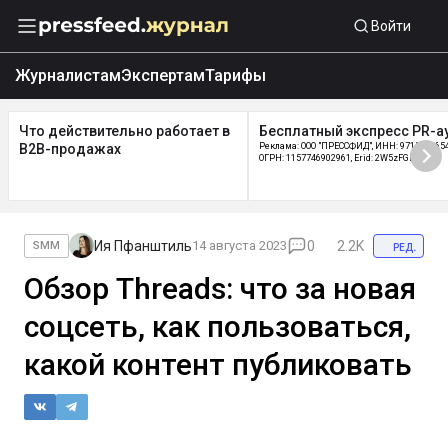
Войти
Журналистам
Экспертам
Тарифы
Что действительно работает в
Бесплатный экспресс PR-а
B2B-продажах
Реклама: ООО "ПРЕССФИД", ИНН: 9715219654
ОГРН: 1157746902961, Erid: 2W5zFGDycPz
Ия Пфанштиль
14 августа 2023
0
2.2K
ред.
SMM
Обзор Threads: что за новая
соцсеть, как пользоваться,
какой контент публиковать