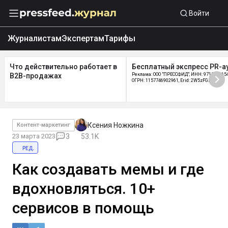
Войти
Журналистам
Экспертам
Тарифы
Что действительно работает в
Бесплатный экспресс PR-а
B2B-продажах
Реклама: ООО "ПРЕССФИД", ИНН: 9715219654
ОГРН: 1157746902961, Erid: 2W5zFGDycPz
Ксения Ножкина
Контент-маркетинг
23 марта 2023
3
53.1K
ред.
Как создавать мемы и где
вдохновляться. 10+
сервисов в помощь