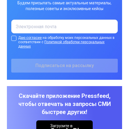
Будем присылать самые актуальные материалы,
полезные советы и эксклюзивные кейсы
Даю согласие
на обработку моих персональных данных в
соответствии с
Политикой обработки персональных
данных
Скачайте приложение Pressfeed,
чтобы отвечать на запросы СМИ
быстрее других!
Загрузите в