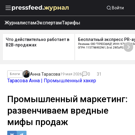
Войти
Журналистам
Экспертам
Тарифы
Что действительно работает в
Бесплатный экспресс PR-а
B2B-продажах
Реклама: ООО "ПРЕССФИД", ИНН: 9715219654
ОГРН: 1157746902961, Erid: 2W5zFGDycPz
Анна Тарасова
19 мая 2026
0
31
Блоги
Тарасова Анна | Промышленный хакер
Промышленный маркетинг:
развенчиваем вредные
мифы продаж