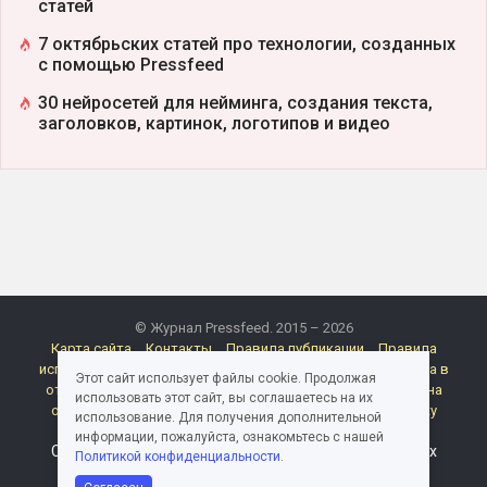
статей
7 октябрьских статей про технологии, созданных
с помощью Pressfeed
30 нейросетей для нейминга, создания текста,
заголовков, картинок, логотипов и видео
© Журнал Pressfeed. 2015 – 2026
Карта сайта
Контакты
Правила публикации
Правила
использования материалов Pressfeed.Журнала
Политика в
Этот сайт использует файлы cookie. Продолжая
отношении обработки персональных данных
Согласие на
использовать этот сайт, вы соглашаетесь на их
обработку персональных данных
Согласие на рассылку
использование. Для получения дополнительной
электронных сообщений
Реклама
информации, пожалуйста, ознакомьтесь с нашей
Следите за миром медиа и пиара в каналах и группах
Политикой конфиденциальности
.
Pressfeed