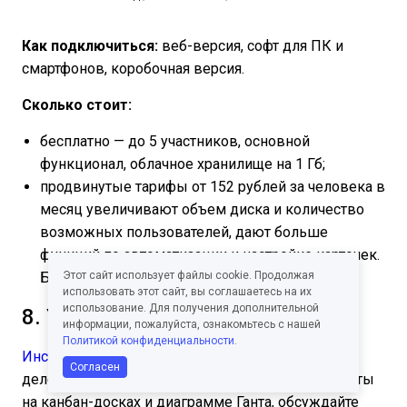
Как подключиться:
веб-версия, софт для ПК и
смартфонов, коробочная версия.
Сколько стоит:
бесплатно — до 5 участников, основной
функционал, облачное хранилище на 1 Гб;
продвинутые тарифы от 152 рублей за человека в
месяц увеличивают объем диска и количество
возможных пользователей, дают больше
функций по автоматизации и настройке карточек.
Бесплатный тест на 14 дней.
Этот сайт использует файлы cookie. Продолжая
использовать этот сайт, вы соглашаетесь на их
использование. Для получения дополнительной
8. YouGile
информации, пожалуйста, ознакомьтесь с нашей
Политикой конфиденциальности
.
Инструмент
для организации задач и их
Согласен
делегирования команде. Планируйте этапы работы
на канбан-досках и диаграмме Ганта, обсуждайте