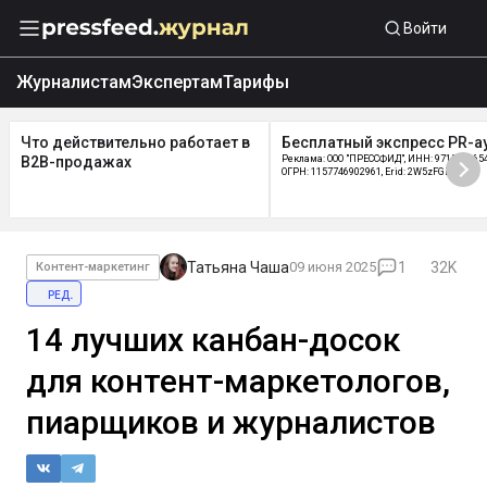
Войти
Журналистам
Экспертам
Тарифы
Что действительно работает в
Бесплатный экспресс PR-а
B2B-продажах
Реклама: ООО "ПРЕССФИД", ИНН: 9715219654
ОГРН: 1157746902961, Erid: 2W5zFGDycPz
Татьяна Чаша
09 июня 2025
1
32K
Контент-маркетинг
ред.
14 лучших канбан-досок
для контент-маркетологов,
пиарщиков и журналистов