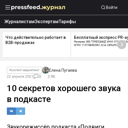
Войти
Журналистам
Экспертам
Тарифы
Что действительно работает в
Бесплатный экспресс PR-а
B2B-продажах
Реклама: ООО "ПРЕССФИД", ИНН: 9715219654
ОГРН: 1157746902961, Erid: 2W5zFGDycPz
Елена Пугаева
Контент-маркетинг
22 апреля 2021
0
3.9K
10 секретов хорошего звука
в подкасте
Звукорежиссёр подкаста «Подвиги