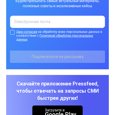
Будем присылать самые актуальные материалы,
полезные советы и эксклюзивные кейсы
Даю согласие
на обработку моих персональных данных в
соответствии с
Политикой обработки персональных
данных
Скачайте приложение Pressfeed,
чтобы отвечать на запросы СМИ
быстрее других!
Загрузите в
Google Play