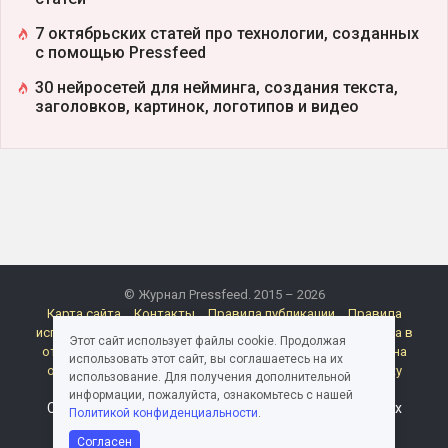
7 октябрьских статей про технологии, созданных
с помощью Pressfeed
30 нейросетей для нейминга, создания текста,
заголовков, картинок, логотипов и видео
© Журнал Pressfeed. 2015 – 2026
Карта сайта
Контакты
Правила публикации
Правила
использования материалов Pressfeed.Журнала
Политика в
Этот сайт использует файлы cookie. Продолжая
отношении обработки персональных данных
Согласие на
использовать этот сайт, вы соглашаетесь на их
обработку персональных данных
Согласие на рассылку
использование. Для получения дополнительной
электронных сообщений
Реклама
информации, пожалуйста, ознакомьтесь с нашей
Следите за миром медиа и пиара в каналах и группах
Политикой конфиденциальности
.
Pressfeed
Согласен