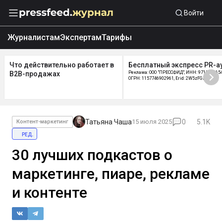
Войти
Журналистам
Экспертам
Тарифы
Что действительно работает в
Бесплатный экспресс PR-а
B2B-продажах
Реклама: ООО "ПРЕССФИД", ИНН: 9715219654
ОГРН: 1157746902961, Erid: 2W5zFGDycPz
Татьяна Чаша
15 июля 2025
0
5.1K
Контент-маркетинг
ред.
30 лучших подкастов о
маркетинге, пиаре, рекламе
и контенте