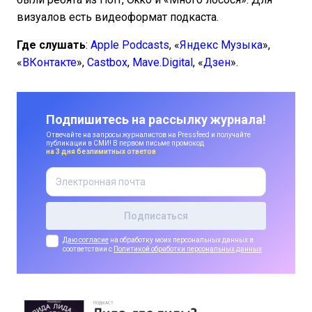
визуалов есть видеоформат подкаста.
Где слушать
:
Apple Podcasts
, «
Яндекс Музыка
»,
«
ВКонтакте
»,
Castbox
,
Mave.Digital
, «
Дзен
».
Подпишитесь на рассылку журнала!
Отвечайте на запросы журналистов на Pressfeed и получайте
публикации в СМИ! В первом письме промокод
на 3 дня безлимитных ответов
Даю согласие
на обработку моих персональных данных в
соответствии с
Политикой обработки персональных данных