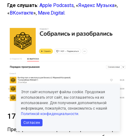
Где слушать
:
Apple Podcasts
, «
Яндекс Музыка
»,
«
ВКонтакте
»,
Mave.Digital
.
Этот сайт использует файлы cookie. Продолжая
использовать этот сайт, вы соглашаетесь на их
использование. Для получения дополнительной
информации, пожалуйста, ознакомьтесь с нашей
Политикой конфиденциальности
.
17. «Практика Days»
Согласен
Предприниматель Борис Преображенский берет