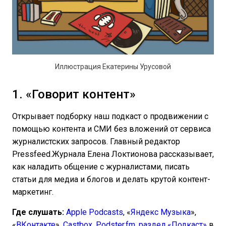
Иллюстрация Екатерины Урусовой
1. «Говорит контент»
Открывает подборку наш подкаст о продвижении с
помощью контента и СМИ без вложений от сервиса
журналистских запросов. Главный редактор
Pressfeed.Журнала Елена Локтионова рассказывает,
как наладить общение с журналистами, писать
статьи для медиа и блогов и делать крутой контент-
маркетинг.
Где слушать:
Apple Podcasts
, «
Яндекс Музыка
»,
«
ВКонтакте
»,
Castbox
,
Podster.fm
,
раздел «Подкаст»
в