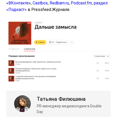
«
ВКонтакте
»,
Castbox
,
Redbarn.ru
,
Podcast.fm
,
раздел
«Подкаст»
в Pressfeed.Журнале.
Татьяна Филюшина
PR-менеджер медиахолдинга Double
Day