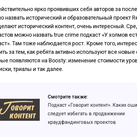
ействительно ярко проявивших себя авторов за посл
о назвать исторический и образовательный проект R
делают исторический контент, очень интересный. Ср
астов можно назвать true crime подкаст «У холмов ес
аст». Там тоже наблюдается рост. Кроме того, интере
ть за тем, как ребята активно используют все новые 
рые появляются на Boosty: изменение стоимости уро
ски, триалы и так далее.
Смотрите также:
Подкаст «Говорит контент». Каких ош
следует избегать в продвижении
краудфандинговых проектов