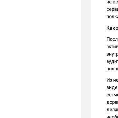
не в
серв
подк
Како
Посл
акти
внутр
ауди
подпи
Из н
виде
сегме
дора
дела
необ