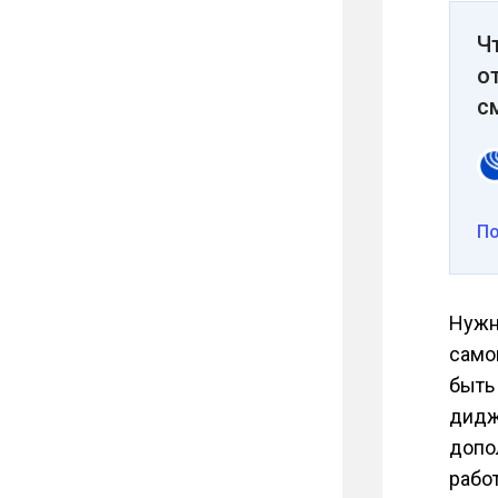
Ч
о
с
П
Нужн
само
быть
дидж
допо
рабо