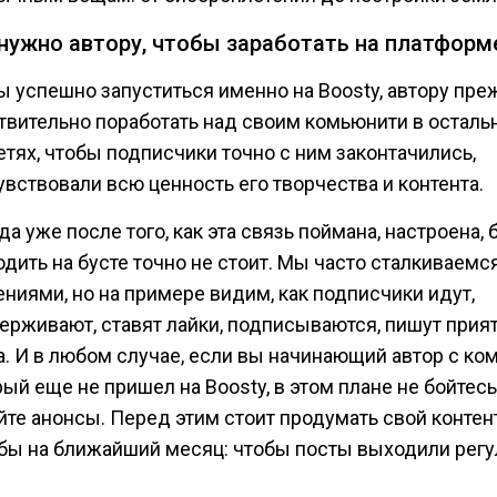
нужно автору, чтобы заработать на платформ
ы успешно запуститься именно на Boosty, автору пр
твительно поработать над своим комьюнити в осталь
етях, чтобы подписчики точно с ним законтачились,
увствовали всю ценность его творчества и контента.
да уже после того, как эта связь поймана, настроена, 
одить на бусте точно не стоит. Мы часто сталкиваемс
ениями, но на примере видим, как подписчики идут,
ерживают, ставят лайки, подписываются, пишут прия
а. И в любом случае, если вы начинающий автор с ко
ый еще не пришел на Boosty, в этом плане не бойтесь
йте анонсы. Перед этим стоит продумать свой контен
 бы на ближайший месяц: чтобы посты выходили регу