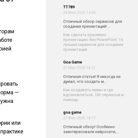
TT789
28 Июл 2026 14:05
Отличный обзор сервисов для
создания презентаций! ...
вторам
Как сделать красивую
аботе
презентацию без PowerPoint: 14
лучших сервисов для создания
рией
презентаций
Goa Game
27 Июл 2026 18:21
Отличная статья! Я никогда не
думал, что создать м...
ировать
Как создавать мемы и где
форма —
вдохновляться. 10+ сервисов в
помощь
нужна
goa game
27 Июл 2026 18:17
ории или
Отличный обзор! Особенно
 практике
заинтересовали нейросети,...