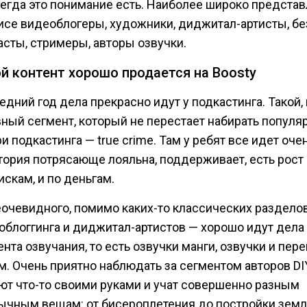
сегда это понимание есть. Наиболее широко предста
исе видеоблогеры, художники, диджитал-артисты, бе
асты, стримеры, авторы озвучки.
й контент хорошо продается на Boosty
едний год дела прекрасно идут у подкастинга. Такой,
вный сегмент, который не перестает набирать популя
и подкастинга — true crime. Там у ребят все идет оче
тория потрясающе лояльна, поддерживает, есть рост 
скам, и по деньгам.
еочевидного, помимо каких-то классических раздело
облоггинга и диджитал-артистов — хорошо идут дела 
нта озвучания, то есть озвучки манги, озвучки и пер
м. Очень приятно наблюдать за сегментом авторов DI
ют что-то своими руками и учат совершенно разным
ычным вещам: от бисероплетения до постройки земл