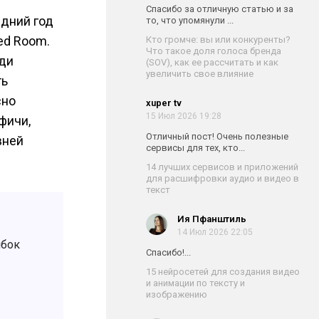
Спасибо за отличную статью и за
едний год
то, что упомянули ...
ed Room.
Кто громче: вы или конкуренты?
Что такое доля голоса бренда
еди
(SOV), как ее рассчитать и как
увеличить свое влияние
ть
сно
xuper tv
15 Июл 2026 19:28
фичи,
Отличный пост! Очень полезные
вней
сервисы для тех, кто...
14 лучших сервисов и приложений
для расшифровки аудио и видео в
текст
Ия Пфанштиль
14 Июл 2026 22:05
ибок
Спасибо!...
15 нейросетей для создания видео
и анимации по тексту и
изображению