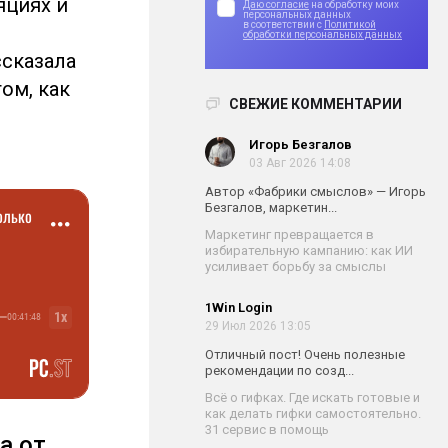
яциях и
Даю согласие
на обработку моих
персональных данных
в соответствии с
Политикой
обработки персональных данных
сказала
ом, как
СВЕЖИЕ КОММЕНТАРИИ
Игорь Безгалов
03 Авг 2026 14:08
Автор «Фабрики смыслов» — Игорь
Безгалов, маркетин...
Маркетинг превращается в
избирательную кампанию: как ИИ
усиливает борьбу за смыслы
1Win Login
29 Июл 2026 13:05
Отличный пост! Очень полезные
рекомендации по созд...
Всё о гифках. Где искать готовые и
как делать гифки самостоятельно.
31 сервис в помощь
а от