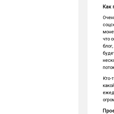
Как 
Очен
соцс
моне
что о
блог,
будет
неск
пото
Кто-т
како
ежед
огро
Про