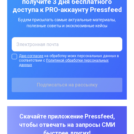
получите 3 дня бесплатного
доступа к PRO-аккаунту Pressfeed
Будем присылать самые актуальные материалы,
полезные советы и эксклюзивные кейсы
Даю согласие
на обработку моих персональных данных в
соответствии с
Политикой обработки персональных
данных
Скачайте приложение Pressfeed,
чтобы отвечать на запросы СМИ
быстрее других!