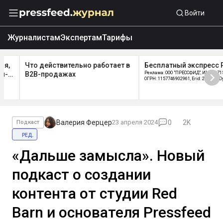
Войти
Журналистам
Экспертам
Тарифы
Что действительно работает в
Бесплатный экспресс PR-а
B2B-продажах
Реклама: ООО "ПРЕССФИД", ИНН: 9715219654
ОГРН: 1157746902961, Erid: 2W5zFGDycPz
Валерия Ферцер
23 апреля 2024
0
2K
Подкаст
ред.
«Дальше замысла». Новый
подкаст о создании
контента от студии Red
Barn и основателя Pressfeed