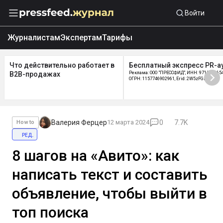
Войти
Журналистам
Экспертам
Тарифы
Что действительно работает в
Бесплатный экспресс PR-а
B2B-продажах
Реклама: ООО "ПРЕССФИД", ИНН: 9715219654
ОГРН: 1157746902961, Erid: 2W5zFGDycPz
Валерия Ферцер
12 марта 2024
0
7.7K
How to
ред.
8 шагов на «Авито»: как
написать текст и составить
объявление, чтобы выйти в
топ поиска