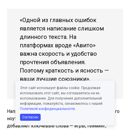
«Одной из главных ошибок
является написание слишком
длинного текста. На
платформах вроде «Авито»
важна скорость и удобство
прочтения объявления.
Поэтому краткость и ясность —
ваши лучшие союзники».
Этот комментарий мы получили на
Pressfeed
Этот сайт использует файлы cookie. Продолжая
использовать этот сайт, вы соглашаетесь на их
использование. Для получения дополнительной
информации, пожалуйста, ознакомьтесь с нашей
Политикой конфиденциальности
.
Например, в объявлении ниже о продаже игрового
Согласен
ноутбука продавец четко указывает на ЦА,
добавляет ключевые слова — игры, гейминг,