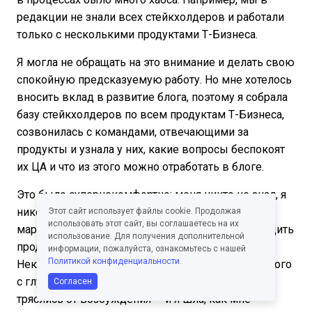
редакции не знали всех стейкхолдеров и работали
только с несколькими продуктами Т-Бизнеса.
Я могла не обращать на это внимание и делать свою
спокойную предсказуемую работу. Но мне хотелось
вносить вклад в развитие блога, поэтому я собрала
базу стейкхолдеров по всем продуктам Т-Бизнеса,
созвонилась с командами, отвечающими за
продукты и узнала у них, какие вопросы беспокоят
их ЦА и что из этого можно отработать в блоге.
Это было супернекомфортно: меня никто не знал, я
никого не знала, не понимала, какие из идей
Этот сайт использует файлы cookie. Продолжая
использовать этот сайт, вы соглашаетесь на их
маркетологов стоящие, а какие — нет, и как выудить
использование. Для получения дополнительной
продуктовую информацию у аналитиков.
информации, пожалуйста, ознакомьтесь с нашей
Политикой конфиденциальности
.
Некоторые диалоги напоминали разговоры слепого
с глухим. Но мне было так интересно, что руки
Согласен
тряслись от возбуждения — и я шла, как мне