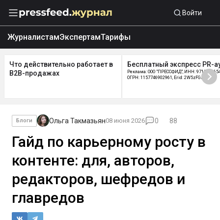
Войти
Журналистам
Экспертам
Тарифы
Что действительно работает в
Бесплатный экспресс PR-а
B2B-продажах
Реклама: ООО "ПРЕССФИД", ИНН: 9715219654
ОГРН: 1157746902961, Erid: 2W5zFGDycPz
Ольга Такмазьян
08 июня 2026
0
88
Блоги
Гайд по карьерному росту в
контенте: для, авторов,
редакторов, шефредов и
главредов