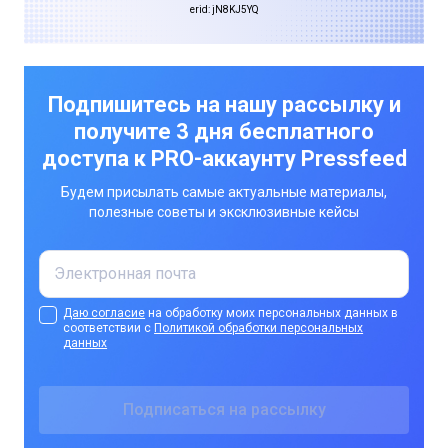
erid: jN8KJ5YQ
Подпишитесь на нашу рассылку и
получите 3 дня бесплатного
доступа к PRO-аккаунту Pressfeed
Будем присылать самые актуальные материалы,
полезные советы и эксклюзивные кейсы
Даю согласие
на обработку моих персональных данных в
соответствии с
Политикой обработки персональных
данных