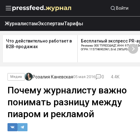
Войти
Журналистам
Экспертам
Тарифы
Что действительно работает в
Бесплатный экспресс PR-а
B2B-продажах
Реклама: ООО "ПРЕССФИД", ИНН: 9715219654
ОГРН: 1157746902961, Erid: 2W5zFGDycPz
Розалия Каневская
05 мая 2016
0
4.4K
Медиа
Почему журналисту важно
понимать разницу между
пиаром и рекламой