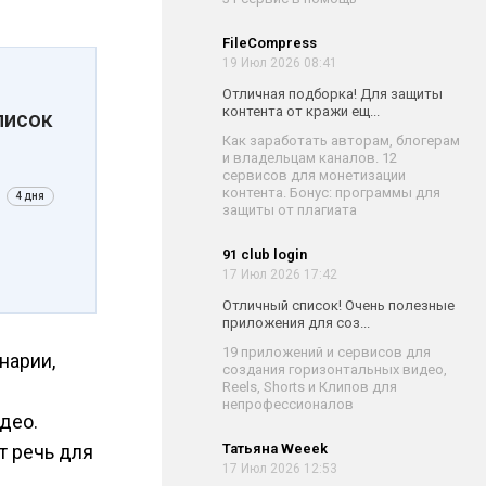
FileCompress
19 Июл 2026 08:41
Отличная подборка! Для защиты
контента от кражи ещ...
писок
Как заработать авторам, блогерам
и владельцам каналов. 12
сервисов для монетизации
контента. Бонус: программы для
4 дня
защиты от плагиата
91 club login
17 Июл 2026 17:42
Отличный список! Очень полезные
приложения для соз...
19 приложений и сервисов для
нарии,
создания горизонтальных видео,
Reels, Shorts и Клипов для
непрофессионалов
део.
т речь для
Татьяна Weeek
17 Июл 2026 12:53