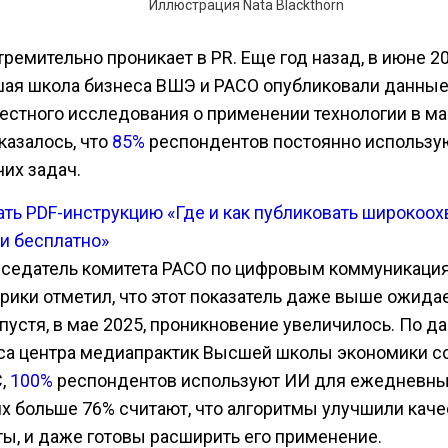
Иллюстрация Nata Blackthorn
ремительно проникает в PR. Еще год назад, в июне 20
ая школа бизнеса ВШЭ и РАСО опубликовали данны
естного исследования о применении технологии в ма
казалось, что
85%
респондентов постоянно использу
чих задач.
ать PDF-инструкцию «Где и как публиковать широкоо
ьи бесплатно»
седатель комитета РАСО по цифровым коммуникаци
рики отметил, что этот показатель даже выше ожида
спустя, в мае 2025, проникновение увеличилось. По 
са центра медиапрактик Высшей школы экономики с
,
100%
респондентов используют ИИ для ежедневны
их больше 76% считают, что алгоритмы улучшили каче
ты, и даже готовы расширить его применение.