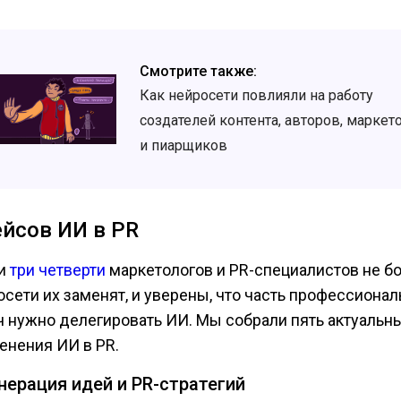
Смотрите также:
Как нейросети повлияли на работу
создателей контента, авторов, маркет
и пиарщиков
ейсов ИИ в PR
и
три четверти
маркетологов и PR-специалистов не бо
осети их заменят, и уверены, что часть профессиона
ч нужно делегировать ИИ. Мы собрали пять актуальн
енения ИИ в PR.
енерация идей и PR-стратегий