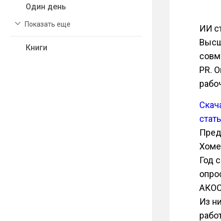
Один день
Показать еще
ИИ ст
Высш
Книги
совм
PR. О
рабо
Скач
стат
Пред
Хоме
Год 
опро
АКОС
Из н
рабо