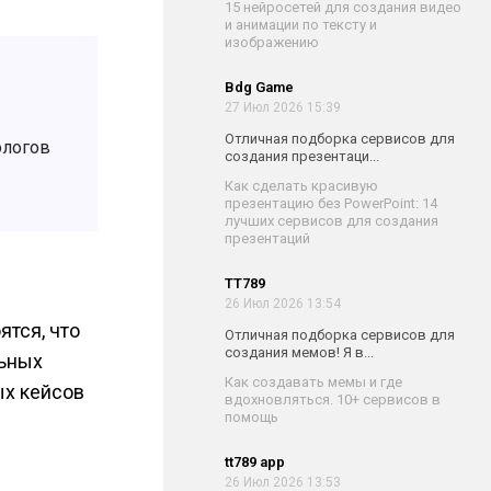
15 нейросетей для создания видео
и анимации по тексту и
изображению
Bdg Game
27 Июл 2026 15:39
Отличная подборка сервисов для
ологов
создания презентаци...
Как сделать красивую
презентацию без PowerPoint: 14
лучших сервисов для создания
презентаций
TT789
26 Июл 2026 13:54
ятся, что
Отличная подборка сервисов для
создания мемов! Я в...
льных
Как создавать мемы и где
ых кейсов
вдохновляться. 10+ сервисов в
помощь
tt789 app
26 Июл 2026 13:53