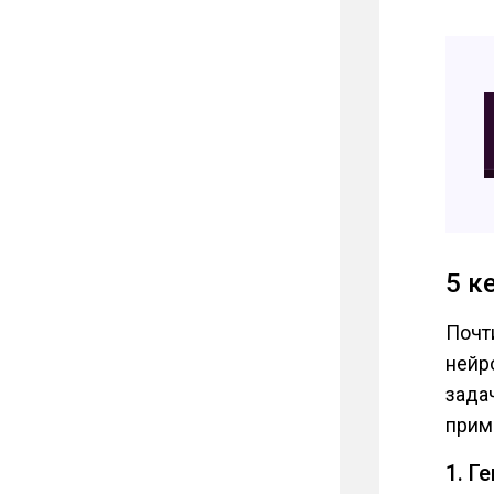
5 к
Почт
нейр
зада
прим
1. Г