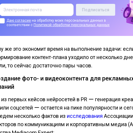
Даю согласие
на обработку моих персональных данных в
соответствии с
Политикой обработки персональных данных
му же это экономит время на выполнение задачи: есл
ормирование контент-плана уходило от несколько дне
ли, то сейчас достаточно пары часов.
оздание фото- и видеоконтента для рекламных
паний
 из первых кейсов нейросетей в PR ー генерация кре
или соцсетей ー остается на пике популярности и сег
едем несколько фактов из
исследования
Ассоциаци
кторов по коммуникациям и корпоративным медиа (
тства Mediacom.Expert: