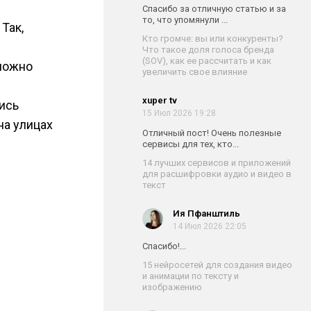
Спасибо за отличную статью и за
то, что упомянули ...
Так,
Кто громче: вы или конкуренты?
Что такое доля голоса бренда
(SOV), как ее рассчитать и как
можно
увеличить свое влияние
xuper tv
ись
15 Июл 2026 19:28
на улицах
Отличный пост! Очень полезные
сервисы для тех, кто...
14 лучших сервисов и приложений
для расшифровки аудио и видео в
текст
Ия Пфанштиль
14 Июл 2026 22:05
Спасибо!...
15 нейросетей для создания видео
и анимации по тексту и
изображению