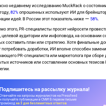
асно недавнему исследованию MuckRack о состоянии
году,
82%
опрошенных используют ИИ для брейншто
рации идей. В России этот показатель ниже ー
58%
.
мо этого, PR-специалисты просят нейросети провест
, целевой аудитории или инфоповода, на основании 
ых составить план или стратегию. Хотя финальные д
т потребовать доработки, ИИ вполне способен замени
нающего PR-специалиста или маркетолога при сборе 
ытых источников или составлении основных тезисов 
егии.
Подпишитесь на рассылку журнала!
Отвечайте на запросы журналистов на Pressfeed
и получайте публикации в СМИ! В первом письме
промокод
на 3 дня безлимитных ответов