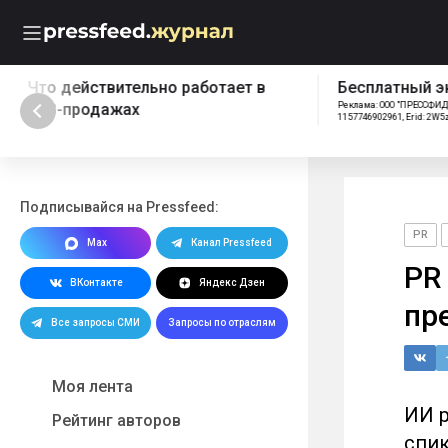
Что действительно работает в
Бесплатный эк
B2B-продажах
Реклама: ООО "ПРЕССФИД", 
1157746902961, Erid: 2W5z
Подписывайся на Pressfeed:
PR
Max
Канал Pressfeed
PR
ВКонтакте
Яндекс Дзен
пр
Все запросы СМИ
Запросы по отраслям
Моя лента
ИИ р
Рейтинг авторов
спик