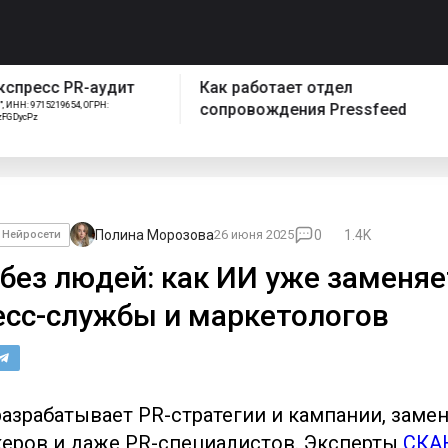
спресс PR-аудит
Как работает отдел
ИНН: 9715219654, ОГРН:
сопровождения Pressfeed
FGDycPz
Полина Морозова
26 июня 2025
0
1.4K
Нейросети
 без людей: как ИИ уже заменяе
есс-службы и маркетологов
азрабатывает PR-стратегии и кампании, заме
еров и даже PR-специалистов. Эксперты
СКА