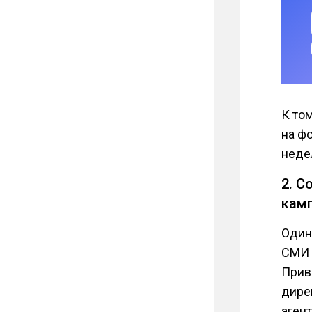
К то
на ф
неде
2. С
кам
Один
СМИ 
Прив
дире
аген