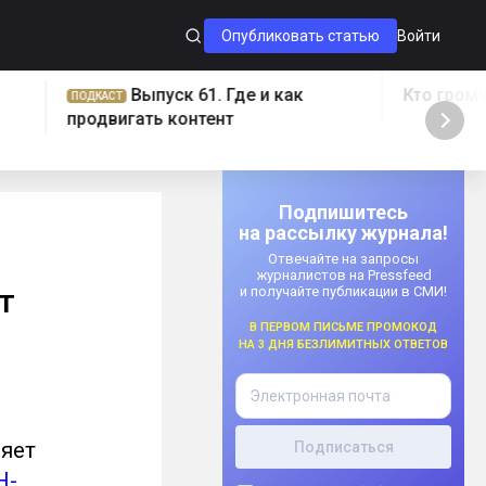
Опубликовать статью
Войти
Выпуск 61. Где и как
Кто громч
ПОДКАСТ
продвигать контент
Подпишитесь
на рассылку журнала!
Отвечайте на запросы
журналистов на Pressfeed
т
и получайте публикации в СМИ!
В первом письме промокод
на 3 дня безлимитных ответов
няет
Н-