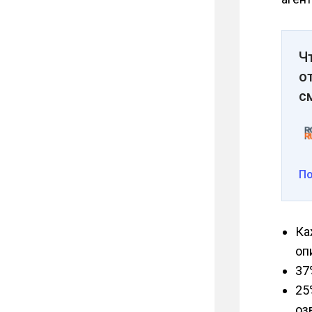
Ч
о
с
П
Ка
оп
37
25
оз