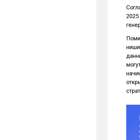
Согл
2025 
гене
Поми
ниши
данн
могу
начи
откр
страт