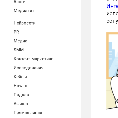
Блоги
Инт
Медиакит
испо
сопу
Нейросети
PR
Медиа
SMM
Контент-маркетинг
Исследования
Кейсы
How to
Подкаст
Афиша
Прямая линия