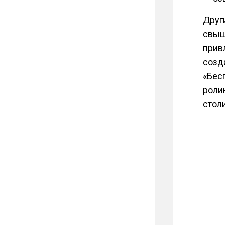
Друг
свы
прив
созд
«Бес
роли
стол