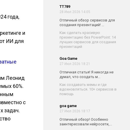
TT789
28 Июл 2026 14:05
24 года,
Отличный обзор сервисов для
е
создания презентаций! ...
ркетинге и
Как сделать красивую
презентацию без PowerPoint: 14
ют ИИ для
лучших сервисов для создания
презентаций
Goa Game
хватные
27 Июл 2026 18:21
Отличная статья! Я никогда не
думал, что создать м...
ям Леонид
Как создавать мемы и где
емых 60%.
вдохновляться. 10+ сервисов в
данным
помощь
овместно с
goa game
х задач.
27 Июл 2026 18:17
ство
Отличный обзор! Особенно
заинтересовали нейросети,...