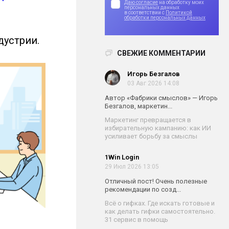
Даю согласие
на обработку моих
персональных данных
в соответствии с
Политикой
обработки персональных данных
дустрии.
СВЕЖИЕ КОММЕНТАРИИ
Игорь Безгалов
03 Авг 2026 14:08
Автор «Фабрики смыслов» — Игорь
Безгалов, маркетин...
Маркетинг превращается в
избирательную кампанию: как ИИ
усиливает борьбу за смыслы
1Win Login
29 Июл 2026 13:05
Отличный пост! Очень полезные
рекомендации по созд...
Всё о гифках. Где искать готовые и
как делать гифки самостоятельно.
31 сервис в помощь