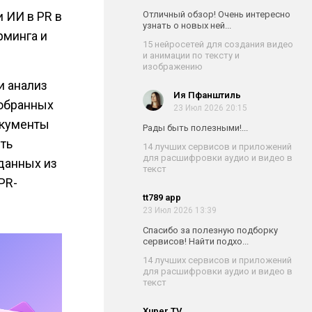
 ИИ в PR в
Отличный обзор! Очень интересно
узнать о новых ней...
рминга и
15 нейросетей для создания видео
и анимации по тексту и
изображению
и анализ
Ия Пфанштиль
собранных
23 Июл 2026 20:15
окументы
Рады быть полезными!...
ть
14 лучших сервисов и приложений
для расшифровки аудио и видео в
данных из
текст
PR-
tt789 app
23 Июл 2026 13:39
Спасибо за полезную подборку
сервисов! Найти подхо...
14 лучших сервисов и приложений
для расшифровки аудио и видео в
текст
Xuper TV