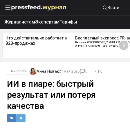
Войти
Журналистам
Экспертам
Тарифы
Что действительно работает в
Бесплатный экспресс PR-а
B2B-продажах
Реклама: ООО "ПРЕССФИД", ИНН: 9715219654
ОГРН: 1157746902961, Erid: 2W5zFGDycPz
Анна Новак
21 мая 2026
0
7.1K
Нейросети
ИИ в пиаре: быстрый
результат или потеря
качества