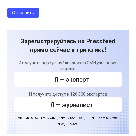
Зарегистрируйтесь на Pressfeed
прямо сейчас в три клика!
И получите первую публикацию в СМИ уже через
неделю!
Я — эксперт
И получите доступ к 120 000 экспертов
Я — журналист
Реклама: ООО "ПРЕССФИД", ИНН 9715219654, ОГРН: 1157746902961,
erid: jN8KJ5YQ