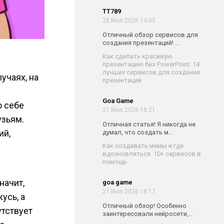
TT789
28 Июл 2026 14:05
Отличный обзор сервисов для
создания презентаций! ...
Как сделать красивую
презентацию без PowerPoint: 14
лучших сервисов для создания
учаях, на
презентаций
Goa Game
о себе
27 Июл 2026 18:21
узьям.
Отличная статья! Я никогда не
ий,
думал, что создать м...
Как создавать мемы и где
вдохновляться. 10+ сервисов в
помощь
начит,
goa game
27 Июл 2026 18:17
усь, а
Отличный обзор! Особенно
утствует
заинтересовали нейросети,...