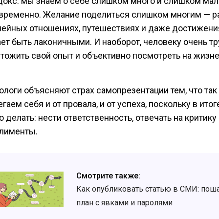
докс: мы знаем о себе слишком много и слишком мал
временно. Желание поделиться слишком многим — р
мейных отношениях, путешествиях и даже достижени
ет быть лаконичными. И наоборот, человеку очень т
тожить свой опыт и объективно посмотреть на жизн
ологи объясняют страх самопрезентации тем, что так
гаем себя и от провала, и от успеха, поскольку в ито
о делать: нести ответственность, отвечать на критику
лименты.
Смотрите также:
Как опубликовать статью в СМИ: пош
план с явками и паролями