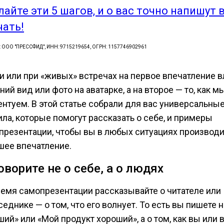
лайте эти 5 шагов, и о вас точно напишут 
чать!
: ООО "ПРЕССФИД", ИНН: 9715219654, ОГРН: 1157746902961
ти или при «живых» встречах на первое впечатление 
ий вид или фото на аватарке, а на второе — то, как м
ентуем. В этой статье собрали для вас универсальны
ила, которые помогут рассказать о себе, и примеры
презентации, чтобы вы в любых ситуациях производи
шее впечатление.
Говорите не о себе, а о людях
ремя самопрезентации рассказывайте о читателе или
еднике — о том, что его волнует. То есть вы пишете н
ий» или «Мой продукт хороший», а о том, как вы или 