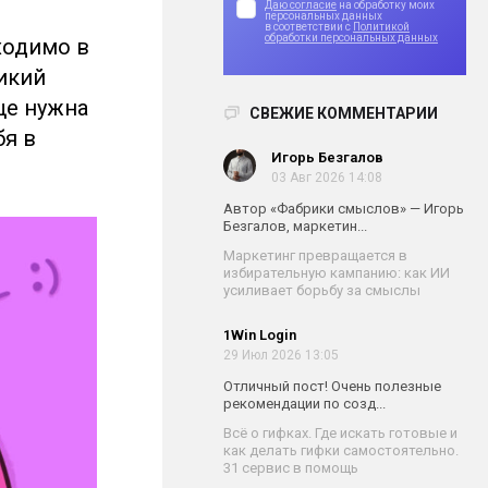
Даю согласие
на обработку моих
персональных данных
в соответствии с
Политикой
обработки персональных данных
ходимо в
икий
ще нужна
СВЕЖИЕ КОММЕНТАРИИ
бя в
Игорь Безгалов
03 Авг 2026 14:08
Автор «Фабрики смыслов» — Игорь
Безгалов, маркетин...
Маркетинг превращается в
избирательную кампанию: как ИИ
усиливает борьбу за смыслы
1Win Login
29 Июл 2026 13:05
Отличный пост! Очень полезные
рекомендации по созд...
Всё о гифках. Где искать готовые и
как делать гифки самостоятельно.
31 сервис в помощь