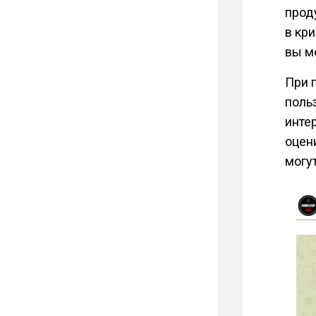
прод
в кр
вы м
При 
польз
инте
оцен
могу