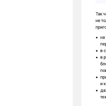
Так 
не т
приг
на
пе
в 
в 
бл
по
пр
и 
да
те