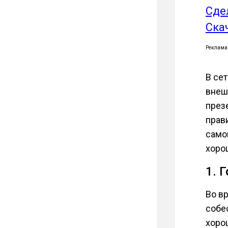
Сде
Ска
Реклама
В се
внешн
през
прав
само
хоро
1. 
Во в
собес
хорош