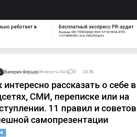
спресс PR-аудит
Как работает отдел
 ИНН: 9715219654, ОГРН:
сопровождения Pressfeed
FGDycPz
Валерия Ферцер
08 августа 2024
0
24.3K
к интересно рассказать о себе в
цсетях, СМИ, переписке или на
ступлении. 11 правил и советов
пешной самопрезентации