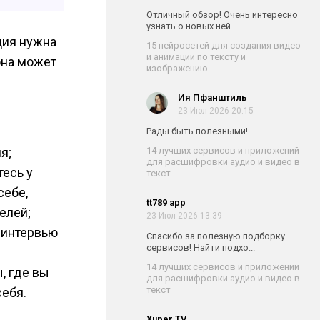
Отличный обзор! Очень интересно
узнать о новых ней...
ция нужна
15 нейросетей для создания видео
и анимации по тексту и
она может
изображению
Ия Пфанштиль
23 Июл 2026 20:15
Рады быть полезными!...
я;
14 лучших сервисов и приложений
для расшифровки аудио и видео в
тесь у
текст
себе,
tt789 app
елей;
23 Июл 2026 13:39
 интервью
Спасибо за полезную подборку
сервисов! Найти подхо...
14 лучших сервисов и приложений
, где вы
для расшифровки аудио и видео в
текст
себя.
Xuper TV