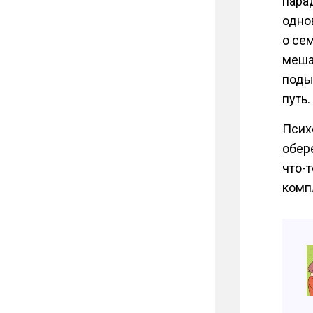
пара
одно
о се
меша
поды
путь.
Псих
обере
что-т
комп