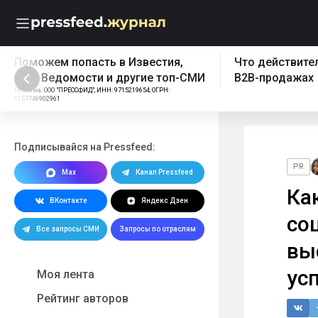
Что действительно работает в
Бесплатный эк
B2B-продажах
Реклама: ООО "ПРЕССФИД",
1157746902961, Erid: 2W5z
Подписывайся на Pressfeed:
PR
Max
Канал Pressfeed
Ка
ВКонтакте
Яндекс Дзен
со
Все запросы СМИ
Запросы по отраслям
вы
ус
Моя лента
Рейтинг авторов