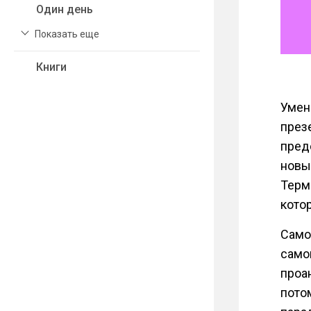
Один день
Показать еще
Книги
Умен
през
пред
новы
Терми
кото
Само
само
проан
пото