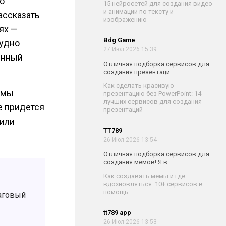
о
15 нейросетей для создания видео
и анимации по тексту и
ассказать
изображению
ях —
Bdg Game
рудно
27 Июл 2026 15:39
енный
Отличная подборка сервисов для
создания презентаци...
Как сделать красивую
 мы
презентацию без PowerPoint: 14
лучших сервисов для создания
ге придется
презентаций
 или
TT789
26 Июл 2026 13:54
Отличная подборка сервисов для
создания мемов! Я в...
Как создавать мемы и где
вдохновляться. 10+ сервисов в
помощь
аговый
tt789 app
26 Июл 2026 13:53