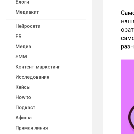
Блоги
Медиакит
Сам
наше
Нейросети
орат
PR
само
разн
Медиа
SMM
Контент-маркетинг
Исследования
Кейсы
How to
Подкаст
Афиша
Прямая линия