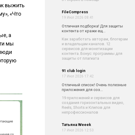
ак выжить
FileCompress
у», «Что
19 Июл 2026 08:41
Отличная подборка! Для защиты
контента от кражи ещ...
е, а
Как заработать авторам, блогерам
сти мы
и владельцам каналов. 12
сервисов для монетизации
 люди
контента. Бонус: программы для
защиты от плагиата
которую
91 club login
17 Июл 2026 17:42
Отличный список! Очень полезные
приложения для соз...
19 приложений и сервисов для
создания горизонтальных видео,
Reels, Shorts и Клипов для
непрофессионалов
Татьяна Weeek
17 Июл 2026 12:53