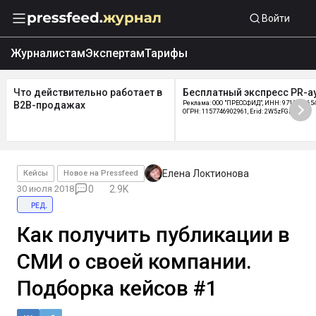
Войти
Журналистам
Экспертам
Тарифы
Что действительно работает в
Бесплатный экспресс PR-а
B2B-продажах
Реклама: ООО "ПРЕССФИД", ИНН: 9715219654
ОГРН: 1157746902961, Erid: 2W5zFGDycPz
Елена Локтионова
Кейсы
Новое на Pressfeed
30 июля 2018
0
2.9K
ред.
Как получить публикации в
СМИ о своей компании.
Подборка кейсов #1