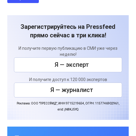
Зарегистрируйтесь на Pressfeed
прямо сейчас в три клика!
И получите первую публикацию в СМИ уже через
неделю!
Я — эксперт
И получите доступ к 120 000 экспертов
Я — журналист
Реклама: ООО "ПРЕССФИД", ИНН 9715219654, ОГРН: 1157746902961,
erid: jN8KJ5YQ