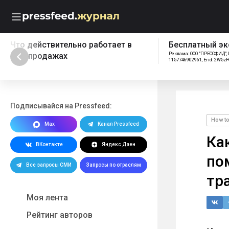
Что действительно работает в
Бесплатный эк
B2B-продажах
Реклама: ООО "ПРЕССФИД", 
1157746902961, Erid: 2W5z
Подписывайся на Pressfeed:
How t
Max
Канал Pressfeed
Ка
ВКонтакте
Яндекс Дзен
по
Все запросы СМИ
Запросы по отраслям
тр
Моя лента
Рейтинг авторов