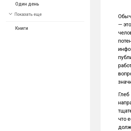
Один день
Показать еще
Обыч
— эт
Книги
чело
потен
инфо
публ
работ
вопр
значи
Глеб
напр
тщат
что е
долж