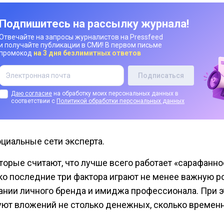
Подпишитесь на рассылку журнала!
Отвечайте на запросы журналистов на Pressfeed
и получайте публикации в СМИ! В первом письме
промокод
на 3 дня безлимитных ответов
Даю согласие
на обработку моих персональных данных в
соответствии с
Политикой обработки персональных данных
циальные сети эксперта.
торые считают, что лучше всего работает «сарафанно
ко последние три фактора играют не менее важную р
ании личного бренда и имиджа профессионала. При э
уют вложений не столько денежных, сколько времен