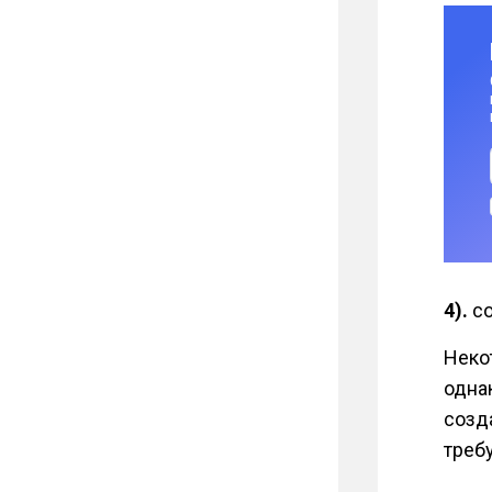
4).
со
Неко
одна
созд
треб