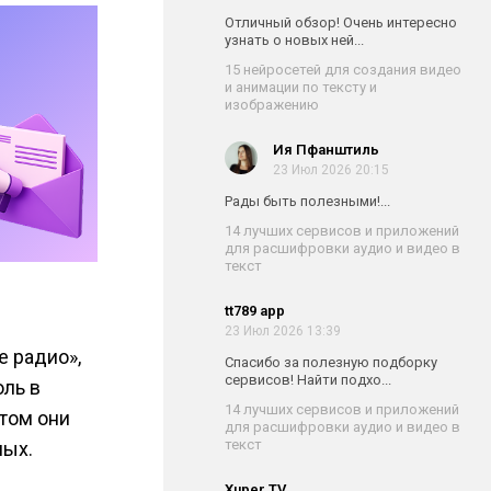
Отличный обзор! Очень интересно
узнать о новых ней...
15 нейросетей для создания видео
и анимации по тексту и
изображению
Ия Пфанштиль
23 Июл 2026 20:15
Рады быть полезными!...
14 лучших сервисов и приложений
для расшифровки аудио и видео в
текст
tt789 app
23 Июл 2026 13:39
е радио»,
Спасибо за полезную подборку
сервисов! Найти подхо...
оль в
14 лучших сервисов и приложений
том они
для расшифровки аудио и видео в
текст
ных.
Xuper TV