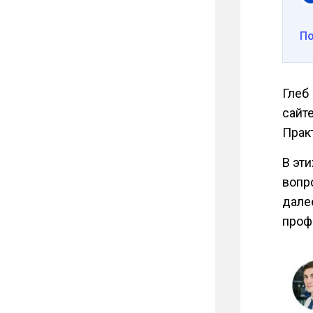
П
Глеб
сайт
Практ
В эти
вопр
дале
проф