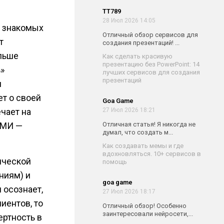
TT789
28 Июл 2026 14:05
ы знакомых
Отличный обзор сервисов для
т
создания презентаций! ...
альше
Как сделать красивую
презентацию без PowerPoint: 14
ь»
лучших сервисов для создания
презентаций
и
ет о своей
Goa Game
27 Июл 2026 18:21
ечает на
Отличная статья! Я никогда не
СМИ —
думал, что создать м...
Как создавать мемы и где
вдохновляться. 10+ сервисов в
ической
помощь
ниям) и
goa game
 осознает,
27 Июл 2026 18:17
иентов, то
Отличный обзор! Особенно
заинтересовали нейросети,...
ертность в