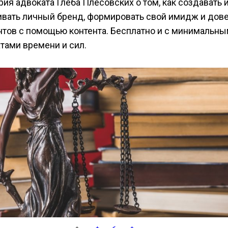
рия адвоката Глеба Плесовских о том, как создавать 
ивать личный бренд, формировать свой имидж и дов
нтов с помощью контента. Бесплатно и с минимальн
атами времени и сил.