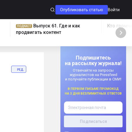
Опубликовать статью
Войти
Выпуск 61. Где и как
Кто громч
ПОДКАСТ
продвигать контент
Подпишитесь
на рассылку журнала!
ред.
Отвечайте на запросы
журналистов на Pressfeed
и получайте публикации в СМИ!
В первом письме промокод
на 3 дня безлимитных ответов