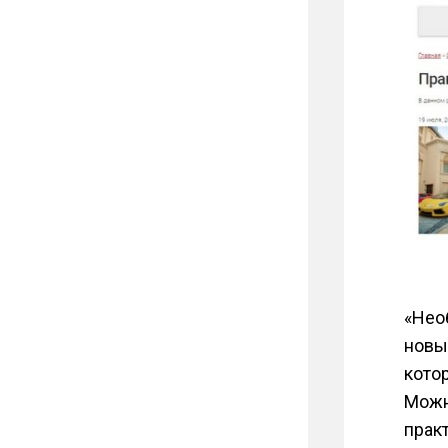
«Нео
новы
кото
Можн
прак