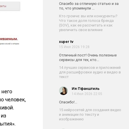
Спасибо за отличную статью и за
то, что упомянули ...
Кто громче: вы или конкуренты?
Что такое доля голоса бренда
(SOV), как ее рассчитать и как
увеличить свое влияние
xuper tv
15 Июл 2026 19:28
Отличный пост! Очень полезные
сервисы для тех, кто...
14 лучших сервисов и приложений
для расшифровки аудио и видео в
текст
Ия Пфанштиль
 него
14 Июл 2026 22:05
о человек,
Спасибо!...
живой.
15 нейросетей для создания видео
и анимации по тексту и
 из
изображению
ытия».