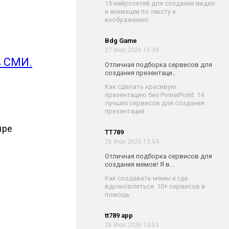
15 нейросетей для создания видео
и анимации по тексту и
изображению
Bdg Game
27 Июл 2026 15:39
в СМИ.
Отличная подборка сервисов для
создания презентаци...
Как сделать красивую
презентацию без PowerPoint: 14
лучших сервисов для создания
презентаций
ыре
TT789
26 Июл 2026 13:54
Отличная подборка сервисов для
создания мемов! Я в...
Как создавать мемы и где
вдохновляться. 10+ сервисов в
помощь
tt789 app
26 Июл 2026 13:53