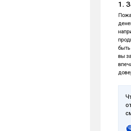
1. 
Пожа
денег
напр
прод
быть 
вы з
впеч
дове
Ч
о
с