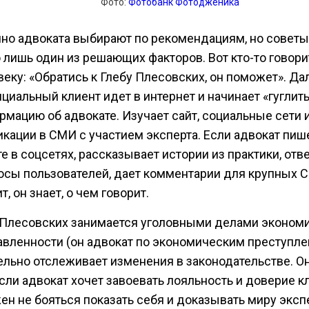
Фото:
Фотобанк Фотодженика
но адвоката выбирают по рекомендациям, но совет
о лишь один из решающих факторов. Вот кто-то говори
веку: «Обратись к Глебу Плесовских, он поможет». Д
циальный клиент идет в интернет и начинает «гуглит
рмацию об адвокате. Изучает сайт, социальные сети 
икации в СМИ с участием эксперта. Если адвокат пиш
е в соцсетях, рассказывает истории из практики, отв
осы пользователей, дает комментарии для крупных 
т, он знает, о чем говорит.
 Плесовских занимается уголовными делами эконом
авленности (он адвокат по экономическим преступле
ельно отслеживает изменения в законодательстве. Он
сли адвокат хочет завоевать лояльность и доверие кл
ен не бояться показать себя и доказывать миру эксп