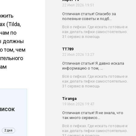
22 Июл 2026 19:51
Отличная статья! Спасибо за
ожить
полезные советы и подб...
 (Tilda,
Всё о гифках. Где искать готовые и
как делать гифки самостоятельно.
ачам по
31 сервис в помощь
лы должны
о том, чем
TT789
22 Июл 2026 13:27
ительного
Отличная статья! Я давно искала
вам
информацию о том, ...
Всё о гифках. Где искать готовые и
как делать гифки самостоятельно.
31 сервис в помощь
Tiranga
19 Июл 2026 19:47
писок
Отличная статья! Я не знала, что
так много сервисо...
Всё о гифках. Где искать готовые и
как делать гифки самостоятельно.
2 дня
31 сервис в помощь