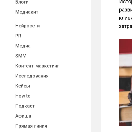
Исто
Блоги
разв
Медиакит
клие
Нейросети
затр
PR
Медиа
SMM
Контент-маркетинг
Исследования
Кейсы
How to
Подкаст
Афиша
Прямая линия