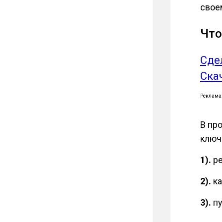
свое
Что
Сде
Ска
Реклама
В пр
ключ
1).
ре
2).
ка
3).
пу