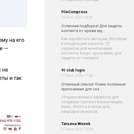
FileCompress
19 Июл 2026 08:41
Отличная подборка! Для защиты
контента от кражи ещ...
Как заработать авторам, блогерам
ому на его
и владельцам каналов. 12
е —
сервисов для монетизации
контента. Бонус: программы для
защиты от плагиата
 на
91 club login
17 Июл 2026 17:42
еты и так
Отличный список! Очень полезные
приложения для соз...
19 приложений и сервисов для
создания горизонтальных видео,
Reels, Shorts и Клипов для
непрофессионалов
Татьяна Weeek
17 Июл 2026 12:53