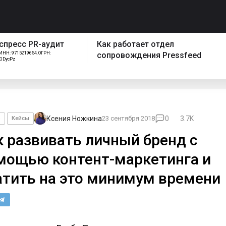
спресс PR-аудит
Как работает отдел
ИНН: 9715219654, ОГРН:
сопровождения Pressfeed
FGDycPz
Ксения Ножкина
23 сентября 2018
0
3.7K
o
Кейсы
к развивать личный бренд с
мощью контент-маркетинга и
атить на это минимум времени