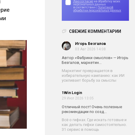
и
Даю согласие
на обработку моих
персональных данных
в соответствии с
Политикой
ерие
обработки персональных данных
ыми
СВЕЖИЕ КОММЕНТАРИИ
Игорь Безгалов
03 Авг 2026 14:08
Автор «Фабрики смыслов» — Игорь
Безгалов, маркетин...
Маркетинг превращается в
избирательную кампанию: как ИИ
усиливает борьбу за смыслы
1Win Login
29 Июл 2026 13:05
Отличный пост! Очень полезные
рекомендации по созд...
Всё о гифках. Где искать готовые и
как делать гифки самостоятельно.
31 сервис в помощь