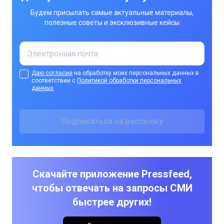
Будем присылать самые актуальные материалы,
полезные советы и эксклюзивные кейсы
Даю согласие
на обработку моих персональных данных в
соответствии с
Политикой обработки персональных
данных
Скачайте приложение Pressfeed,
чтобы отвечать на запросы СМИ
быстрее других!