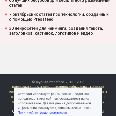
60 лучших ресурсов для бесплатного размещения
статей
7 октябрьских статей про технологии, созданных
с помощью Pressfeed
30 нейросетей для нейминга, создания текста,
заголовков, картинок, логотипов и видео
© Журнал Pressfeed. 2015 – 2026
Карта сайта
Контакты
Правила публикации
Правила
использования материалов Pressfeed.Журнала
Политика в
Этот сайт использует файлы cookie. Продолжая
отношении обработки персональных данных
Согласие на
использовать этот сайт, вы соглашаетесь на их
обработку персональных данных
Согласие на рассылку
использование. Для получения дополнительной
электронных сообщений
Реклама
информации, пожалуйста, ознакомьтесь с нашей
Следите за миром медиа и пиара в каналах и группах
Политикой конфиденциальности
.