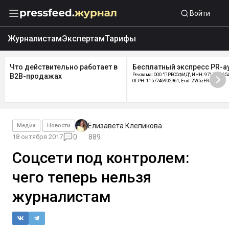
Войти
Журналистам
Экспертам
Тарифы
Что действительно работает в
Бесплатный экспресс PR-а
B2B-продажах
Реклама: ООО "ПРЕССФИД", ИНН: 9715219654
ОГРН: 1157746902961, Erid: 2W5zFGDycPz
Елизавета Клепикова
Медиа
Новости
18 октября 2017
0
889
Соцсети под контролем:
чего теперь нельзя
журналистам