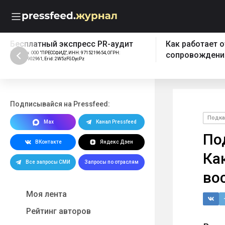
Бесплатный экспресс PR-аудит
Как работает 
Реклама: ООО "ПРЕССФИД", ИНН: 9715219654, ОГРН:
сопровождения
1157746902961, Erid: 2W5zFGDycPz
Подписывайся на Pressfeed:
Подка
Max
Канал Pressfeed
По
ВКонтакте
Яндекс Дзен
Ка
Все запросы СМИ
Запросы по отраслям
во
Моя лента
Рейтинг авторов