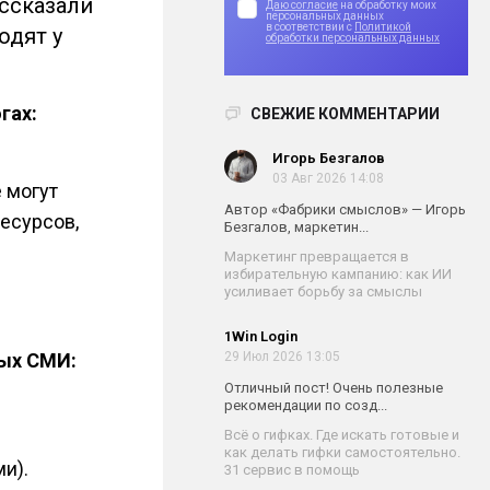
ассказали
Даю согласие
на обработку моих
персональных данных
в соответствии с
Политикой
одят у
обработки персональных данных
гах:
СВЕЖИЕ КОММЕНТАРИИ
Игорь Безгалов
03 Авг 2026 14:08
 могут
Автор «Фабрики смыслов» — Игорь
ресурсов,
Безгалов, маркетин...
Маркетинг превращается в
избирательную кампанию: как ИИ
усиливает борьбу за смыслы
1Win Login
ых СМИ:
29 Июл 2026 13:05
Отличный пост! Очень полезные
рекомендации по созд...
Всё о гифках. Где искать готовые и
как делать гифки самостоятельно.
и).
31 сервис в помощь