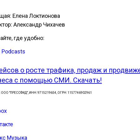
щая: Елена Локтионова
ктор: Александр Чихачев
айте, где удобно:
e Podcasts
кейсов о росте трафика, продаж и продвиж
неса с помощью СМИ. Скачать!
: ООО "ПРЕССФИД", ИНН: 9715219654, ОГРН: 1157746902961
box
такте
кс Музыка