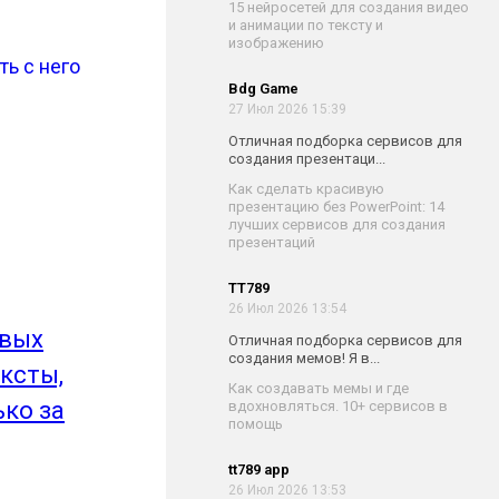
15 нейросетей для создания видео
и анимации по тексту и
изображению
ь с него
Bdg Game
27 Июл 2026 15:39
Отличная подборка сервисов для
создания презентаци...
Как сделать красивую
презентацию без PowerPoint: 14
лучших сервисов для создания
презентаций
TT789
26 Июл 2026 13:54
овых
Отличная подборка сервисов для
создания мемов! Я в...
ксты,
Как создавать мемы и где
ько за
вдохновляться. 10+ сервисов в
помощь
tt789 app
26 Июл 2026 13:53