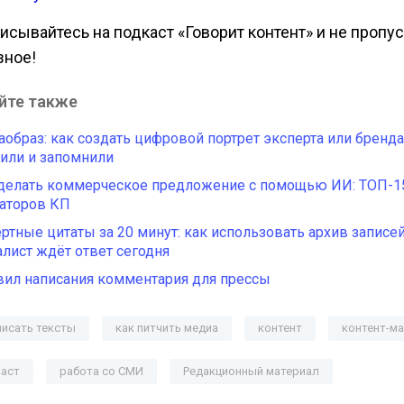
исывайтесь на подкаст «Говорит контент» и не пропу
зное!
йте также
образ: как создать цифровой портрет эксперта или бренда
или и запомнили
делать коммерческое предложение с помощью ИИ: ТОП-1
аторов КП
ртные цитаты за 20 минут: как использовать архив записей
лист ждёт ответ сегодня
вил написания комментария для прессы
писать тексты
как питчить медиа
контент
контент-ма
каст
работа со СМИ
Редакционный материал