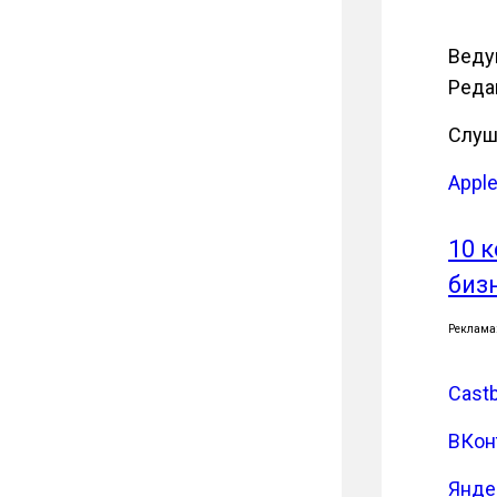
Веду
Реда
Слуш
Appl
10 
биз
Реклама
Cast
ВКон
Янде