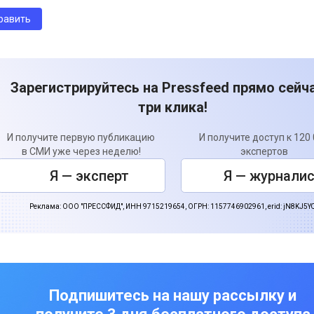
Зарегистрируйтесь на Pressfeed прямо сейча
три клика!
И получите первую публикацию
И получите доступ к 120
в СМИ уже через неделю!
экспертов
Я — эксперт
Я — журнали
Реклама: ООО "ПРЕССФИД", ИНН 9715219654, ОГРН: 1157746902961, erid: jN8KJ5Y
Подпишитесь на нашу рассылку и