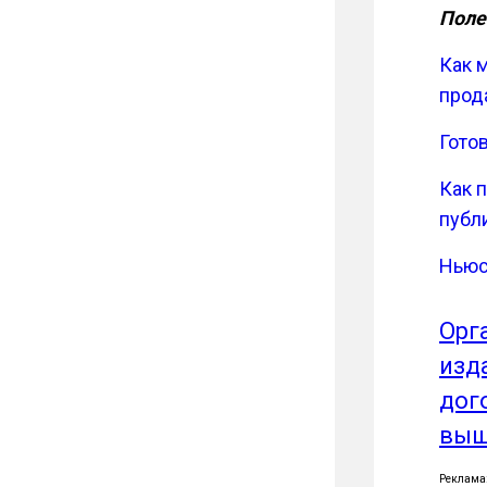
Поле
Как 
прод
Гото
Как 
публи
Ньюс
Орг
изд
дог
выш
Реклама