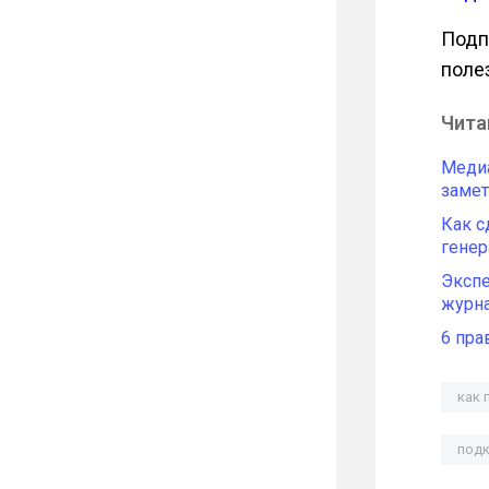
Подп
поле
Чита
Медиа
замет
Как с
генер
Экспе
журна
6 пра
как 
под