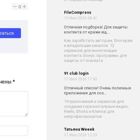
0
FileCompress
19 Июл 2026 08:41
Отличная подборка! Для защиты
контента от кражи ещ...
саться
Как заработать авторам, блогерам
и владельцам каналов. 12
сервисов для монетизации
контента. Бонус: программы для
защиты от плагиата
91 club login
17 Июл 2026 17:42
ечены
*
Отличный список! Очень полезные
приложения для соз...
19 приложений и сервисов для
создания горизонтальных видео,
Reels, Shorts и Клипов для
непрофессионалов
Татьяна Weeek
17 Июл 2026 12:53