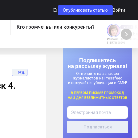
Опубликовать статью
Войти
Кто громче: вы или конкуренты?
К
КУРСЫ
Курс Е
Реклама: ООО "ПРЕССФИ
1157746902961
Подпишитесь
на рассылку журнала!
ред.
Отвечайте на запросы
журналистов на Pressfeed
к 4.
и получайте публикации в СМИ!
В первом письме промокод
на 3 дня безлимитных ответов