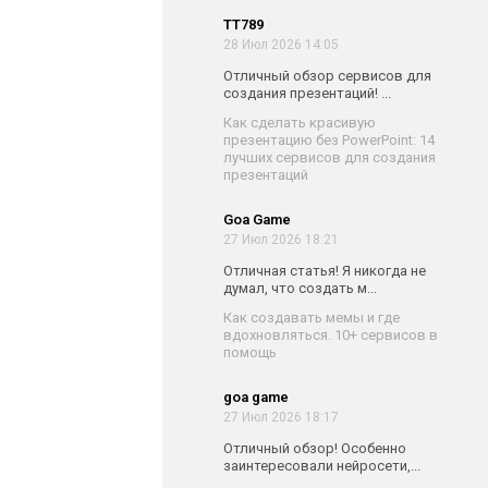
TT789
28 Июл 2026 14:05
Отличный обзор сервисов для
создания презентаций! ...
Как сделать красивую
презентацию без PowerPoint: 14
лучших сервисов для создания
презентаций
Goa Game
27 Июл 2026 18:21
Отличная статья! Я никогда не
думал, что создать м...
Как создавать мемы и где
вдохновляться. 10+ сервисов в
помощь
goa game
27 Июл 2026 18:17
Отличный обзор! Особенно
заинтересовали нейросети,...