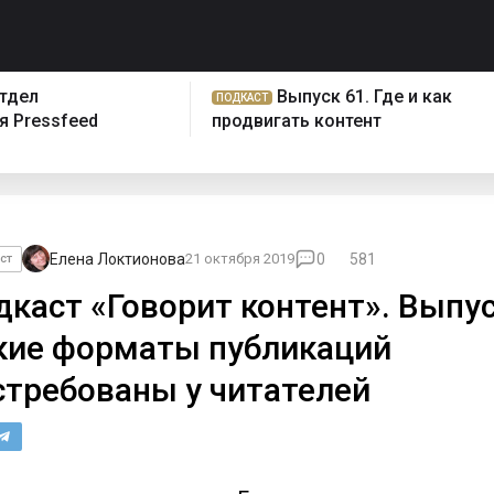
отдел
Выпуск 61. Где и как
ПОДКАСТ
 Pressfeed
продвигать контент
Елена Локтионова
21 октября 2019
0
581
ст
дкаст «Говорит контент». Выпус
кие форматы публикаций
стребованы у читателей