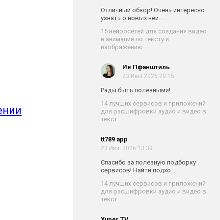
Отличный обзор! Очень интересно
узнать о новых ней...
15 нейросетей для создания видео
и анимации по тексту и
изображению
Ия Пфанштиль
23 Июл 2026 20:15
Рады быть полезными!...
14 лучших сервисов и приложений
ении
для расшифровки аудио и видео в
текст
tt789 app
23 Июл 2026 13:39
Спасибо за полезную подборку
сервисов! Найти подхо...
14 лучших сервисов и приложений
для расшифровки аудио и видео в
текст
Xuper TV