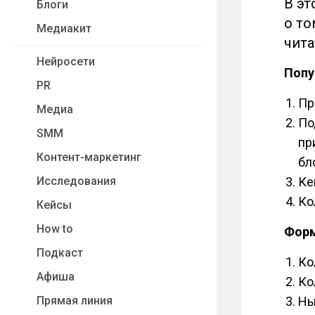
В эт
Блоги
о то
Медиакит
чита
Нейросети
Попу
PR
Пр
Медиа
По
SMM
пр
Контент-маркетинг
бл
Исследования
Ке
Ко
Кейсы
How to
Форм
Подкаст
Ко
Афиша
Ко
Прямая линия
Нь