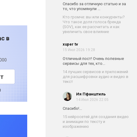
Спасибо за отличную статью и за
то, что упомянули ...
Кто громче: вы или конкуренты?
Что такое доля голоса бренда
(SOV), как ее рассчитать и как
увеличить свое влияние
с в
xuper tv
15 Июл 2026 19:28
Отличный пост! Очень полезные
 000
сервисы для тех, кто...
14 лучших сервисов и приложений
ст
для расшифровки аудио и видео в
текст
Q
Ия Пфанштиль
14 Июл 2026 22:05
Спасибо!...
15 нейросетей для создания видео
и анимации по тексту и
изображению