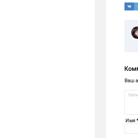
Ком
Ваш а
Имя