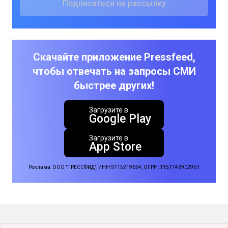
Скачайте приложение Pressfeed,
чтобы отвечать на запросы СМИ
быстрее других!
Загрузите в
Google Play
Загрузите в
App Store
Реклама: ООО "ПРЕССФИД", ИНН 9715219654, ОГРН: 1157746902961