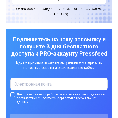
Реклама: ООО "ПРЕССФИД", ИНН 9715219654, ОГРН: 1157746902961,
erid: jN8KJ5YQ
Подпишитесь на нашу рассылку и
получите 3 дня бесплатного
доступа к PRO-аккаунту Pressfeed
Будем присылать самые актуальные материалы,
полезные советы и эксклюзивные кейсы
Даю согласие
на обработку моих персональных данных в
соответствии с
Политикой обработки персональных
данных