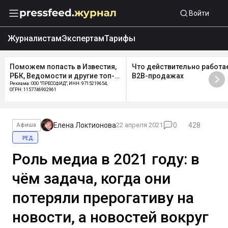
Войти
Журналистам
Экспертам
Тарифы
Поможем попасть в Известия,
Что действительно работает
РБК, Ведомости и другие топ-
B2B-продажах
СМИ
Реклама: ООО "ПРЕССФИД", ИНН: 9715219654,
ОГРН: 1157746902961
Елена Локтионова
22 апреля 2021
0
428
Афиша
ред.
Роль медиа в 2021 году: в
чём задача, когда они
потеряли прерогативу на
новости, а новостей вокруг