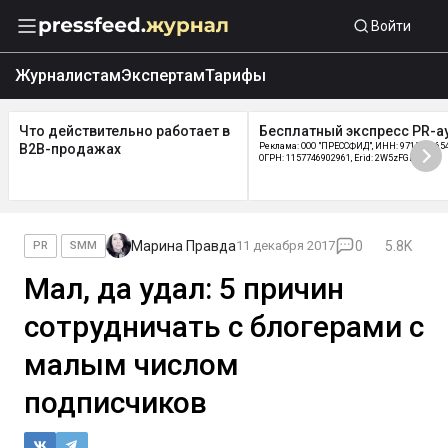
Войти
Журналистам
Экспертам
Тарифы
Что действительно работает в
Бесплатный экспресс PR-а
B2B-продажах
Реклама: ООО "ПРЕССФИД", ИНН: 9715219654
ОГРН: 1157746902961, Erid: 2W5zFGDycPz
Марина Правда
11 декабря 2017
0
5.8K
PR
SMM
Мал, да удал: 5 причин
сотрудничать с блогерами с
малым числом
подписчиков