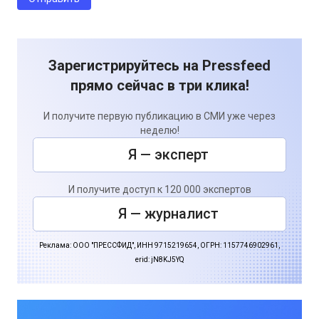
Зарегистрируйтесь на Pressfeed
прямо сейчас в три клика!
И получите первую публикацию в СМИ уже через
неделю!
Я — эксперт
И получите доступ к 120 000 экспертов
Я — журналист
Реклама: ООО "ПРЕССФИД", ИНН 9715219654, ОГРН: 1157746902961,
erid: jN8KJ5YQ