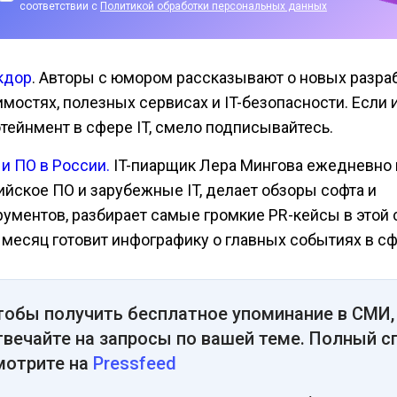
соответствии с
Политикой обработки персональных данных
кдор
. Авторы с юмором рассказывают о новых разраб
имостях, полезных сервисах и IT-безопасности. Если
тейнмент в сфере IT, смело подписывайтесь.
 и ПО в России.
IT-пиарщик Лера Мингова ежедневно 
ийское ПО и зарубежные IT, делает обзоры софта и
рументов, разбирает самые громкие PR-кейсы в этой 
в месяц готовит инфографику о главных событиях в сф
тобы получить бесплатное упоминание в СМИ,
твечайте на запросы по вашей теме. Полный с
мотрите на
Pressfeed