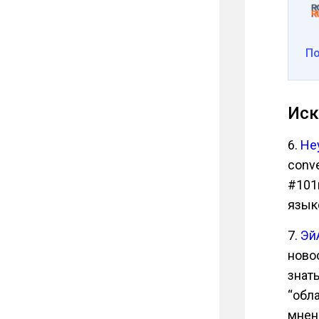
П
Иск
6.
Hey
conve
#101
язык
7.
Эй
новос
знать
“обл
мнен