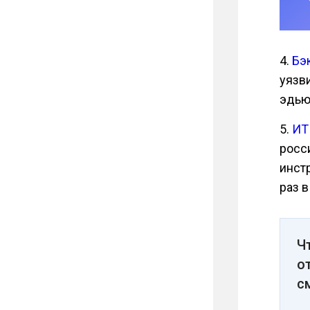
4.
Бэ
уязв
эдью
5.
ИТ
росс
инст
раз 
Ч
о
с