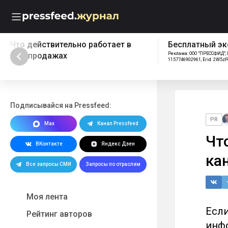
Что действительно работает в
Бесплатный эк
B2B-продажах
Реклама: ООО "ПРЕССФИД", 
1157746902961, Erid: 2W5z
Подписывайся на Pressfeed:
PR
Max
Канал Pressfeed
Чт
ВКонтакте
Яндекс Дзен
кан
Все запросы СМИ
Запросы по отраслям
Моя лента
Если
Рейтинг авторов
инфо