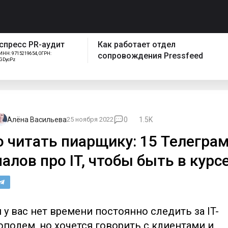
спресс PR-аудит
Как работает отдел
ИНН: 9715219654, ОГРН:
сопровождения Pressfeed
FGDycPz
Алёна Васильева
25 ноября 2022
0
1.5K
о читать пиарщику: 15 Телеграм
алов про IT, чтобы быть в курс
 у вас нет времени постоянно следить за IT-
полем, но хочется говорить с клиентами и