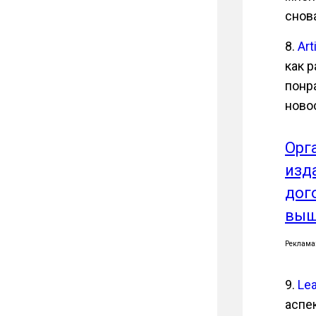
снов
8.
Art
как р
понр
новос
Орг
изд
дог
выш
Реклама
9.
Lea
аспе