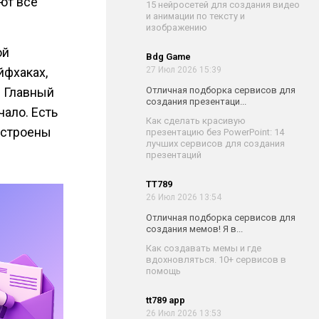
ют все
15 нейросетей для создания видео
и анимации по тексту и
изображению
ой
Bdg Game
йфхаках,
27 Июл 2026 15:39
. Главный
Отличная подборка сервисов для
создания презентаци...
чало. Есть
Как сделать красивую
настроены
презентацию без PowerPoint: 14
лучших сервисов для создания
презентаций
TT789
26 Июл 2026 13:54
Отличная подборка сервисов для
создания мемов! Я в...
Как создавать мемы и где
вдохновляться. 10+ сервисов в
помощь
tt789 app
26 Июл 2026 13:53