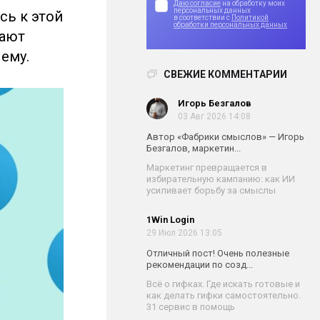
Даю согласие
на обработку моих
персональных данных
сь к этой
в соответствии с
Политикой
обработки персональных данных
дают
чему.
СВЕЖИЕ КОММЕНТАРИИ
Игорь Безгалов
03 Авг 2026 14:08
Автор «Фабрики смыслов» — Игорь
Безгалов, маркетин...
Маркетинг превращается в
избирательную кампанию: как ИИ
усиливает борьбу за смыслы
1Win Login
29 Июл 2026 13:05
Отличный пост! Очень полезные
рекомендации по созд...
Всё о гифках. Где искать готовые и
как делать гифки самостоятельно.
31 сервис в помощь