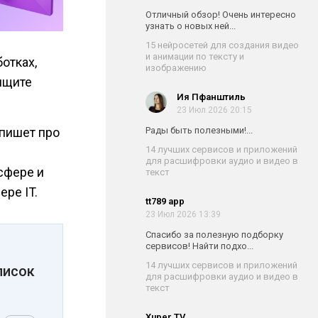
Отличный обзор! Очень интересно
узнать о новых ней...
15 нейросетей для создания видео
и анимации по тексту и
отках,
изображению
 ищите
Ия Пфанштиль
23 Июл 2026 20:15
пишет про
Рады быть полезными!...
14 лучших сервисов и приложений
для расшифровки аудио и видео в
сфере и
текст
ере IT.
tt789 app
23 Июл 2026 13:39
Спасибо за полезную подборку
сервисов! Найти подхо...
14 лучших сервисов и приложений
писок
для расшифровки аудио и видео в
текст
Xuper TV