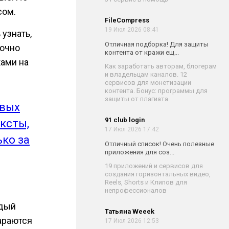
сом.
FileCompress
19 Июл 2026 08:41
 узнать,
Отличная подборка! Для защиты
точно
контента от кражи ещ...
ками на
Как заработать авторам, блогерам
и владельцам каналов. 12
сервисов для монетизации
контента. Бонус: программы для
защиты от плагиата
овых
91 club login
ксты,
17 Июл 2026 17:42
ько за
Отличный список! Очень полезные
приложения для соз...
19 приложений и сервисов для
создания горизонтальных видео,
Reels, Shorts и Клипов для
непрофессионалов
ждый
Татьяна Weeek
араются
17 Июл 2026 12:53