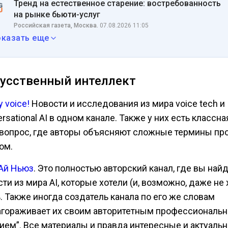
Тренд на естественное старение: востребованность
на рынке бьюти-услуг
Российская газета, Москва.
07.08.2026 11:05
оказать еще
усственный интеллект
 voice!
Новости и исследования из мира voice tech и
rsational AI в одном канале. Также у них есть классн
вопрос, где авторы объясняют сложные термины пр
ом.
Ай Ньюз
. Это полностью авторский канал, где вы най
ти из мира AI, которые хотели (и, возможно, даже не 
. Также иногда создатель канала по его же словам
агораживает их своим авторитетным профессиональ
ием”. Все материалы и правда интересные и актуальн