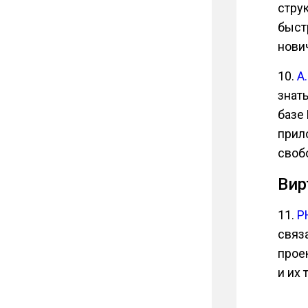
стру
быст
нови
10.
A
знат
базе
прил
своб
Вир
11.
P
связ
прое
и их