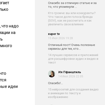
огает
Спасибо за отличную статью и за
то, что упомянули ...
лько
Кто громче: вы или конкуренты?
Что такое доля голоса бренда
(SOV), как ее рассчитать и как
увеличить свое влияние
, что надо
мации на
xuper tv
ть
15 Июл 2026 19:28
 много
Отличный пост! Очень полезные
сервисы для тех, кто...
14 лучших сервисов и приложений
для расшифровки аудио и видео в
текст
Ия Пфанштиль
 что
14 Июл 2026 22:05
тся
Спасибо!...
ные идеи
15 нейросетей для создания видео
и анимации по тексту и
изображению