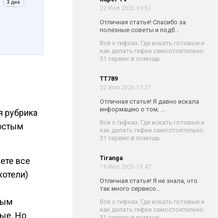
3 дня
22 Июл 2026 19:51
Отличная статья! Спасибо за
полезные советы и подб...
Всё о гифках. Где искать готовые и
как делать гифки самостоятельно.
31 сервис в помощь
TT789
22 Июл 2026 13:27
Отличная статья! Я давно искала
информацию о том, ...
ая рубрика
Всё о гифках. Где искать готовые и
остым
как делать гифки самостоятельно.
31 сервис в помощь
Tiranga
дете все
19 Июл 2026 19:47
хотели)
Отличная статья! Я не знала, что
так много сервисо...
ным
Всё о гифках. Где искать готовые и
как делать гифки самостоятельно.
ые. Но
31 сервис в помощь