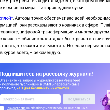
ое утро у ребят выходит дайджест, в котором собира
е важное из мира IT за прошедшие сутки.
сплойт
. Авторы точно обеспечат вас всей необходим
рмацией: они рассказывают о новинках в сфере IT, ла
товалюте, цифровой трансформации и многом другом
 канала – обилие контента, как бы странно это ни зву
ятность, что захотите замьютить. Но, если серьезно 
 в курсе всего, – рекомендую.
Подпишитесь на рассылку журнала!
Отвечайте на запросы журналистов на Pressfeed
и получайте публикации в СМИ! В первом письме
промокод
на 3 дня безлимитных ответов
Даю согласие
на обработку моих персональных данных в