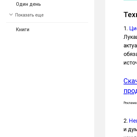
Один день
Тех
Показать еще
1.
Ци
Книги
Лука
акту
обяз
исто
Ска
про
Реклама
2.
Не
и ду