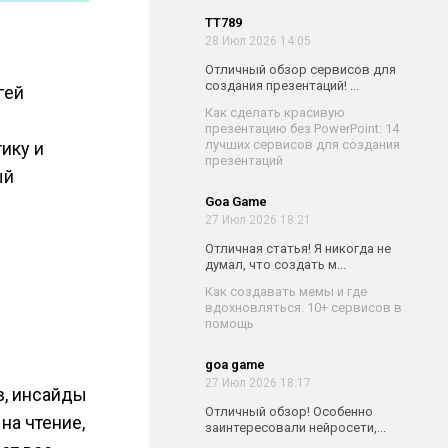
TT789
28 Июл 2026 14:05
Отличный обзор сервисов для
создания презентаций! ...
гей
Как сделать красивую
презентацию без PowerPoint: 14
лучших сервисов для создания
ику и
презентаций
ый
Goa Game
27 Июл 2026 18:21
Отличная статья! Я никогда не
думал, что создать м...
Как создавать мемы и где
вдохновляться. 10+ сервисов в
помощь
goa game
27 Июл 2026 18:17
в, инсайды
Отличный обзор! Особенно
на чтение,
заинтересовали нейросети,...