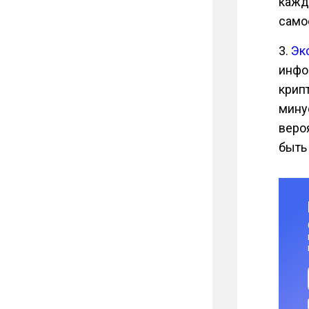
кажд
само
3.
Эк
инфо
крип
минус
веро
быть