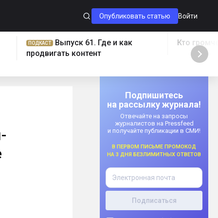
Опубликовать статью
Войти
Выпуск 61. Где и как
Кто громч
ПОДКАСТ
продвигать контент
Подпишитесь
на рассылку журнала!
Отвечайте на запросы
журналистов на Pressfeed
-
и получайте публикации в СМИ!
В первом письме промокод
е
на 3 дня безлимитных ответов