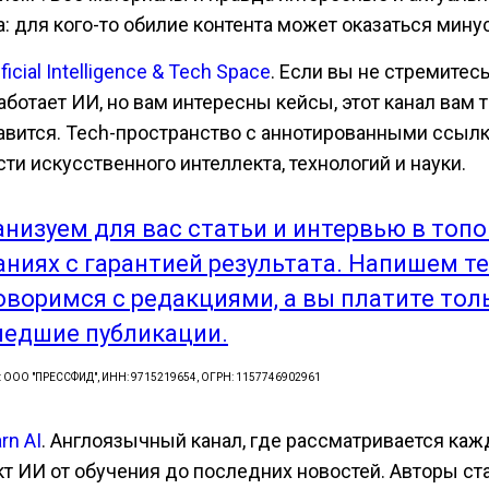
а: для кого-то обилие контента может оказаться мину
ificial Intelligence & Tech Space
. Если вы не стремитесь
аботает ИИ, но вам интересны кейсы, этот канал вам 
авится. Tech-пространство с аннотированными ссыл
ти искусственного интеллекта, технологий и науки.
анизуем для вас статьи и интервью в топ
аниях с гарантией результата. Напишем те
оворимся с редакциями, а вы платите тол
едшие публикации.
: ООО "ПРЕССФИД", ИНН: 9715219654, ОГРН: 1157746902961
rn AI
. Англоязычный канал, где рассматривается ка
кт ИИ от обучения до последних новостей. Авторы ст