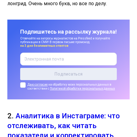
лонгрид. Очень много букв, но все по делу.
Подпишитесь на рассылку журнала!
Отвечайте на запросы журналистов на Pressfeed и получайте
публикации в СМИ! В первом письме промокод
на 3 дня безлимитных ответов
Даю согласие
на обработку моих персональных данных в
соответствии с
Политикой обработки персональных данных
2.
Аналитика в Инстаграме: что
отслеживать, как читать
показатели и корректировать