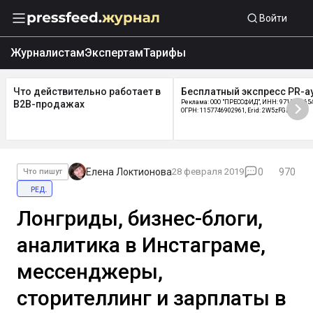
Войти
Журналистам
Экспертам
Тарифы
Что действительно работает в
Бесплатный экспресс PR-а
B2B-продажах
Реклама: ООО "ПРЕССФИД", ИНН: 9715219654
ОГРН: 1157746902961, Erid: 2W5zFGDycPz
Елена Локтионова
28 февраля 2019
0
970
Что пишут
ред.
Лонгриды, бизнес-блоги,
аналитика в Инстаграме,
мессенджеры,
сторителлинг и зарплаты в