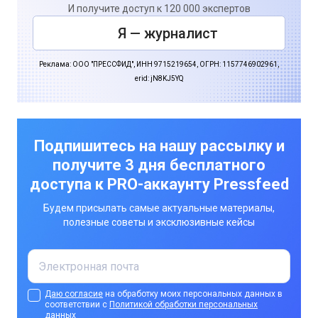
И получите доступ к 120 000 экспертов
Я — журналист
Реклама: ООО "ПРЕССФИД", ИНН 9715219654, ОГРН: 1157746902961,
erid: jN8KJ5YQ
Подпишитесь на нашу рассылку и
получите 3 дня бесплатного
доступа к PRO-аккаунту Pressfeed
Будем присылать самые актуальные материалы,
полезные советы и эксклюзивные кейсы
Даю согласие
на обработку моих персональных данных в
соответствии с
Политикой обработки персональных
данных