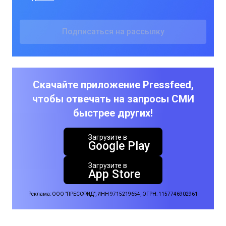
Скачайте приложение Pressfeed,
чтобы отвечать на запросы СМИ
быстрее других!
Загрузите в
Google Play
Загрузите в
App Store
Реклама: ООО "ПРЕССФИД", ИНН 9715219654, ОГРН: 1157746902961