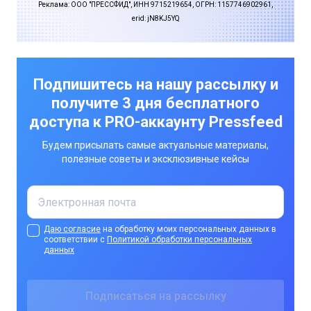
Реклама: ООО "ПРЕССФИД", ИНН 9715219654, ОГРН: 1157746902961,
erid: jN8KJ5YQ
Подпишитесь на нашу рассылку и
получите 3 дня бесплатного
доступа к PRO-аккаунту Pressfeed
Будем присылать самые актуальные материалы,
полезные советы и эксклюзивные кейсы
Даю согласие
на обработку моих персональных данных в
соответствии с
Политикой обработки персональных
данных