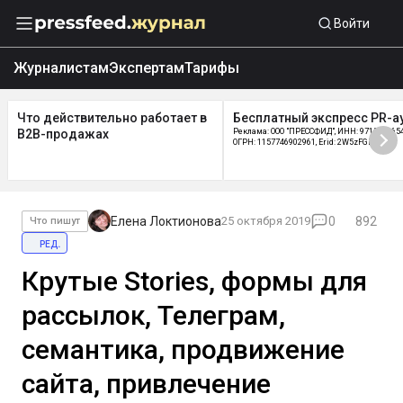
Войти
Журналистам
Экспертам
Тарифы
Что действительно работает в
Бесплатный экспресс PR-а
B2B-продажах
Реклама: ООО "ПРЕССФИД", ИНН: 9715219654
ОГРН: 1157746902961, Erid: 2W5zFGDycPz
Елена Локтионова
25 октября 2019
0
892
Что пишут
ред.
Крутые Stories, формы для
рассылок, Телеграм,
семантика, продвижение
сайта, привлечение