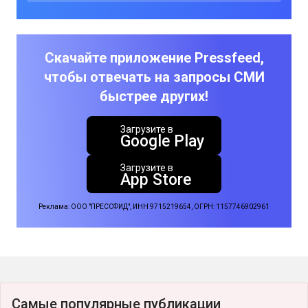
Скачайте приложение Pressfeed,
чтобы отвечать на запросы СМИ
быстрее других!
Загрузите в
Google Play
Загрузите в
App Store
Реклама: ООО "ПРЕССФИД", ИНН 9715219654, ОГРН: 1157746902961
Самые популярные публикации