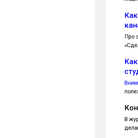
Как
кан
Про э
«Сде
Как
сту
Вним
поле
Кон
В жур
дела