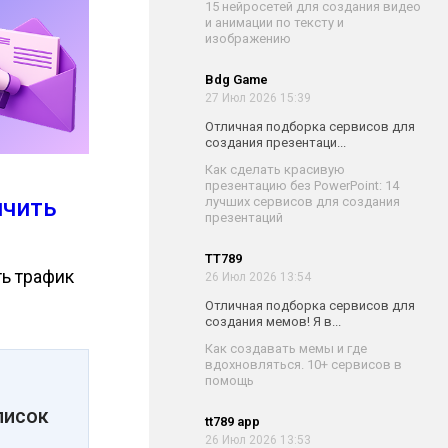
15 нейросетей для создания видео
и анимации по тексту и
изображению
Bdg Game
27 Июл 2026 15:39
Отличная подборка сервисов для
создания презентаци...
Как сделать красивую
презентацию без PowerPoint: 14
ичить
лучших сервисов для создания
презентаций
TT789
ть трафик
26 Июл 2026 13:54
Отличная подборка сервисов для
создания мемов! Я в...
Как создавать мемы и где
вдохновляться. 10+ сервисов в
помощь
писок
tt789 app
26 Июл 2026 13:53