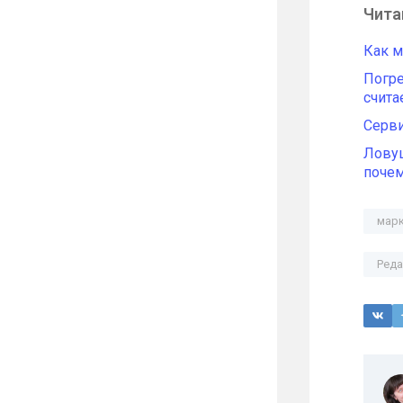
Чита
Как м
Погре
счита
Серви
Ловуш
почем
марк
Реда