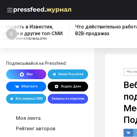
Что действительно работает в
Бесплатный эк
B2B-продажах
Реклама: ООО "ПРЕССФИД", 
1157746902961, Erid: 2W5z
Подписывайся на Pressfeed:
Что п
Max
Канал Pressfeed
Ве
ВКонтакте
Яндекс Дзен
по
Все запросы СМИ
Запросы по отраслям
Me
По
Моя лента
Рейтинг авторов