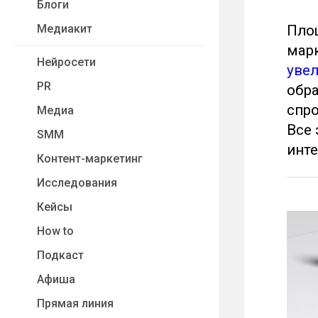
Блоги
Медиакит
Площ
марк
Нейросети
уве
PR
обра
спро
Медиа
Все
SMM
инте
Контент-маркетинг
Исследования
Кейсы
How to
Подкаст
Афиша
Прямая линия