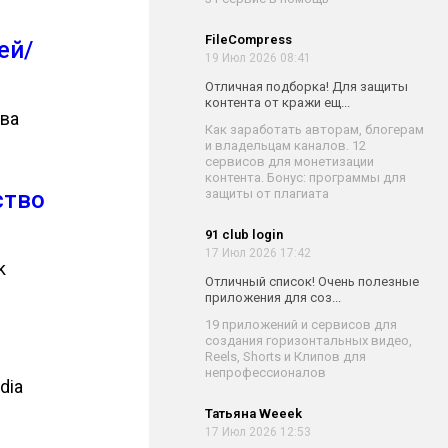
FileCompress
ей/
19 Июл 2026 08:41
Отличная подборка! Для защиты
контента от кражи ещ...
тва
Как заработать авторам, блогерам
и владельцам каналов. 12
сервисов для монетизации
контента. Бонус: программы для
ство
защиты от плагиата
91 club login
17 Июл 2026 17:42
k
Отличный список! Очень полезные
приложения для соз...
19 приложений и сервисов для
создания горизонтальных видео,
Reels, Shorts и Клипов для
непрофессионалов
dia
Татьяна Weeek
17 Июл 2026 12:53