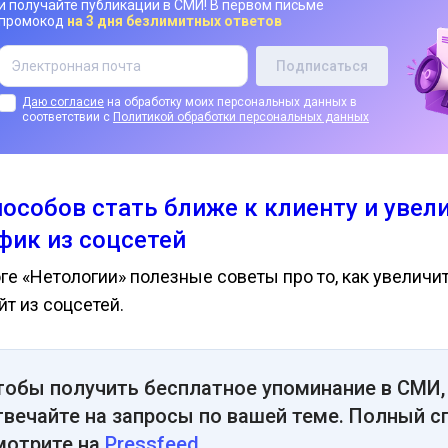
и получайте публикации в СМИ! В первом письме
промокод
на 3 дня безлимитных ответов
Даю согласие
на обработку моих персональных данных в
соответствии с
Политикой обработки персональных данных
пособов стать ближе к клиенту и увел
фик из соцсетей
оге «Нетологии» полезные советы про то, как увеличи
йт из соцсетей.
тобы получить бесплатное упоминание в СМИ,
твечайте на запросы по вашей теме. Полный с
мотрите на
Pressfeed