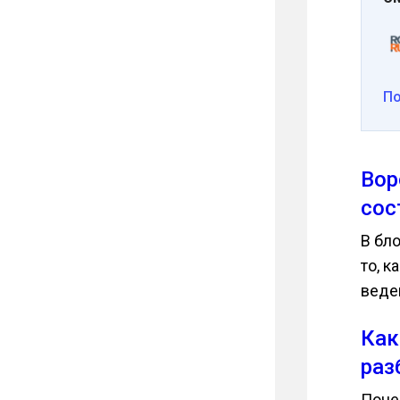
П
Вор
сос
В бл
то, 
веде
Как
раз
Поче