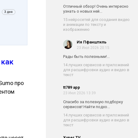
Отличный обзор! Очень интересно
узнать о новых ней...
3 дня
15 нейросетей для создания видео
и анимации по тексту и
изображению
Ия Пфанштиль
23 Июл 2026 20:15
Рады быть полезными!...
 как
14 лучших сервисов и приложений
для расшифровки аудио и видео в
текст
zSumo про
tt789 app
ментом
23 Июл 2026 13:39
Спасибо за полезную подборку
сервисов! Найти подхо...
14 лучших сервисов и приложений
для расшифровки аудио и видео в
текст
кто несет
Xuper TV