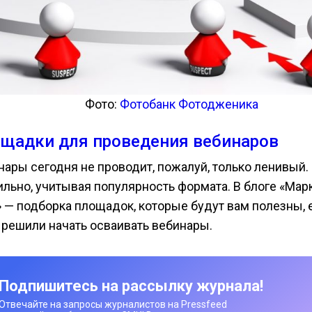
Фото:
Фотобанк Фотодженика
щадки для проведения вебинаров
нары сегодня не проводит, пожалуй, только ленивый.
ильно, учитывая популярность формата. В блоге «Мар
» — подборка площадок, которые будут вам полезны, 
 решили начать осваивать вебинары.
Подпишитесь на рассылку журнала!
Отвечайте на запросы журналистов на Pressfeed