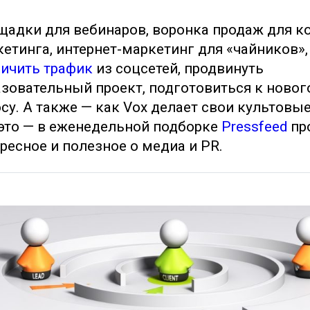
адки для вебинаров, воронка продаж для ко
етинга, интернет-маркетинг для «чайников»
личить трафик
из соцсетей, продвинуть
зовательный проект, подготовиться к ново
су. А также — как Vox делает свои культовы
 это — в еженедельной подборке
Pressfeed
пр
ресное и полезное о медиа и PR.