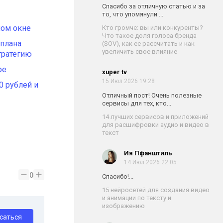
Спасибо за отличную статью и за
то, что упомянули ...
ном окне
Кто громче: вы или конкуренты?
Что такое доля голоса бренда
аплана
(SOV), как ее рассчитать и как
увеличить свое влияние
тратегию
ре
xuper tv
15 Июл 2026 19:28
0 рублей и
Отличный пост! Очень полезные
сервисы для тех, кто...
14 лучших сервисов и приложений
для расшифровки аудио и видео в
текст
Ия Пфанштиль
14 Июл 2026 22:05
0
Спасибо!...
15 нейросетей для создания видео
и анимации по тексту и
изображению
саться