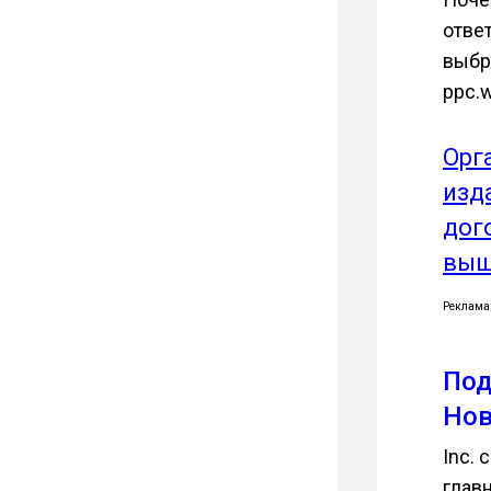
отве
выбр
ppc.w
Орг
изд
дог
выш
Реклама
Под
Нов
Inc.
глав