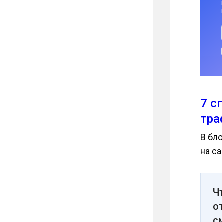
7 с
тра
В бл
на са
Ч
о
с