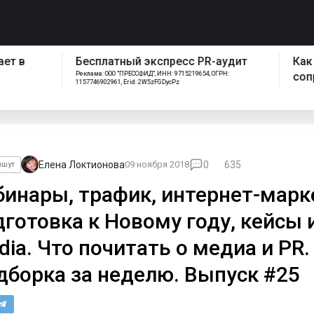
спресс PR-аудит
Как работает отдел
ИНН: 9715219654, ОГРН:
сопровождения Pressfeed
FGDycPz
Елена Локтионова
09 ноября 2018
0
635
ишут
бинары, трафик, интернет-марк
дготовка к Новому году, кейсы 
dia. Что почитать о медиа и PR.
дборка за неделю. Выпуск #25