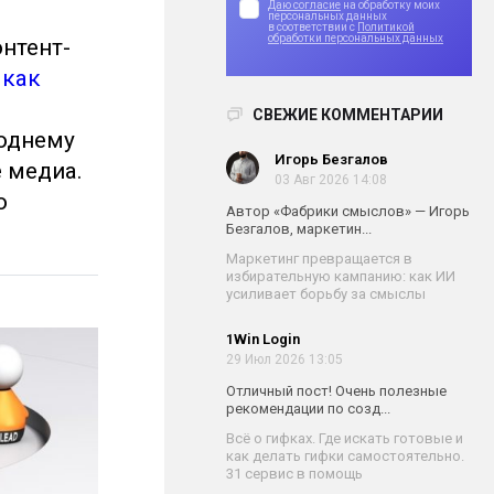
Даю согласие
на обработку моих
персональных данных
в соответствии с
Политикой
обработки персональных данных
нтент-
,
как
СВЕЖИЕ КОММЕНТАРИИ
годнему
Игорь Безгалов
е медиа.
03 Авг 2026 14:08
о
Автор «Фабрики смыслов» — Игорь
Безгалов, маркетин...
Маркетинг превращается в
избирательную кампанию: как ИИ
усиливает борьбу за смыслы
1Win Login
29 Июл 2026 13:05
Отличный пост! Очень полезные
рекомендации по созд...
Всё о гифках. Где искать готовые и
как делать гифки самостоятельно.
31 сервис в помощь