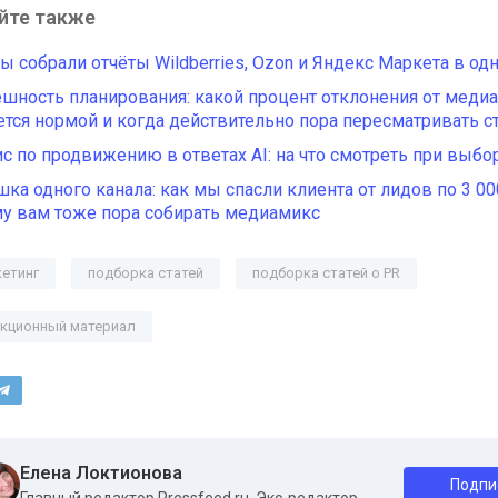
йте также
ы собрали отчёты Wildberries, Ozon и Яндекс Маркета в од
шность планирования: какой процент отклонения от меди
ется нормой и когда действительно пора пересматривать с
с по продвижению в ответах AI: на что смотреть при выбо
ка одного канала: как мы спасли клиента от лидов по 3 00
у вам тоже пора собирать медиамикс
етинг
подборка статей
подборка статей о PR
кционный материал
Елена Локтионова
Подпи
Главный редактор Pressfeed.ru. Экс-редактор