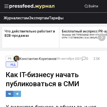
Войти
Журналистам
Экспертам
Тарифы
Что действительно работает в
Бесплатный экспресс PR-а
B2B-продажах
Реклама: ООО "ПРЕССФИД", ИНН: 9715219654
ОГРН: 1157746902961, Erid: 2W5zFGDycPz
Константин Корепанов
09 сентября 2021
0
3.5K
PR
ред.
Как IT-бизнесу начать
публиковаться в СМИ