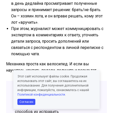
в день дедлайна просматривает полученные
запросы и принимает решение: брать/не брать.
Он – хозяин лота, и он вправе решать, кому этот
лот «вручить».
При этом, журналист может коммуницировать с
экспертом в комментариях к ответу, уточнять
детали запроса, просить дополнений или
связаться с респондентом в личной переписке с
помощью чата.
Механика проста как велосипед. И если вы
научитесь крутить педали, получите и результат.
Этот сайт использует файлы cookie. Продолжая
использовать этот сайт, вы соглашаетесь на их
использование. Для получения дополнительной
информации, пожалуйста, ознакомьтесь с нашей
Для тех, кто уже на Pressfeed:
Политикой конфиденциальности
.
Комментарий вашего эксперта не принял
Согласен
журналист? 11 главных ошибок и 10
способов их исправить