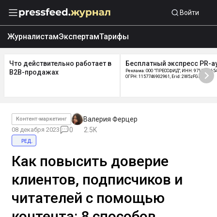
Войти
Журналистам
Экспертам
Тарифы
Что действительно работает в
Бесплатный экспресс PR-а
B2B-продажах
Реклама: ООО "ПРЕССФИД", ИНН: 9715219654
ОГРН: 1157746902961, Erid: 2W5zFGDycPz
Валерия Ферцер
Контент-маркетинг
08 декабря 2023
0
2.5K
ред.
Как повысить доверие
клиентов, подписчиков и
читателей с помощью
контента: 8 способов