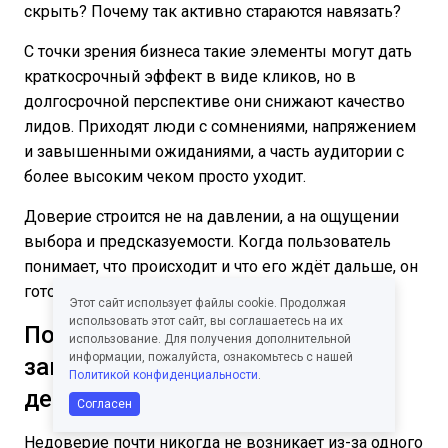
скрыть? Почему так активно стараются навязать?
С точки зрения бизнеса такие элементы могут дать
краткосрочный эффект в виде кликов, но в
долгосрочной перспективе они снижают качество
лидов. Приходят люди с сомнениями, напряжением
и завышенными ожиданиями, а часть аудитории с
более высоким чеком просто уходит.
Доверие строится не на давлении, а на ощущении
выбора и предсказуемости. Когда пользователь
понимает, что происходит и что его ждёт дальше, он
готов принимать решение без сопротивления.
Этот сайт использует файлы cookie. Продолжая
использовать этот сайт, вы соглашаетесь на их
Почему проблема редко
использование. Для получения дополнительной
информации, пожалуйста, ознакомьтесь с нашей
заключается только в одной
Политикой конфиденциальности
.
детали
Согласен
Недоверие почти никогда не возникает из-за одного