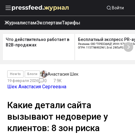
Войти
Журналистам
Экспертам
Тарифы
Что действительно работает в
Бесплатный экспресс PR-а
B2B-продажах
Реклама: ООО "ПРЕССФИД", ИНН: 9715219654
ОГРН: 1157746902961, Erid: 2W5zFGDycPz
Анастасия Шек
How to
Блоги
19 февраля 2026
0
7.9K
Шек Анастасия Сергеевна
Какие детали сайта
вызывают недоверие у
клиентов: 8 зон риска