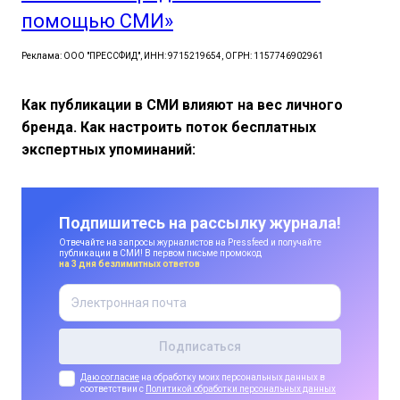
помощью СМИ»
Реклама: ООО "ПРЕССФИД", ИНН: 9715219654, ОГРН: 1157746902961
Как публикации в СМИ влияют на вес личного
бренда. Как настроить поток бесплатных
экспертных упоминаний:
Подпишитесь на рассылку журнала!
Отвечайте на запросы журналистов на Pressfeed и получайте
публикации в СМИ! В первом письме промокод
на 3 дня безлимитных ответов
Даю согласие
на обработку моих персональных данных в
соответствии с
Политикой обработки персональных данных