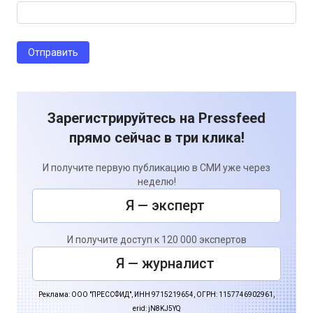
Зарегистрируйтесь на Pressfeed
прямо сейчас в три клика!
И получите первую публикацию в СМИ уже через
неделю!
Я — эксперт
И получите доступ к 120 000 экспертов
Я — журналист
Реклама: ООО "ПРЕССФИД", ИНН 9715219654, ОГРН: 1157746902961,
erid: jN8KJ5YQ