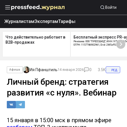
Войти
Журналистам
Экспертам
Тарифы
Что действительно работает в
Бесплатный экспресс PR-а
B2B-продажах
Реклама: ООО "ПРЕССФИД", ИНН: 9715219654
ОГРН: 1157746902961, Erid: 2W5zFGDycPz
Ия Пфанштиль
14 января 2026
0
3.5K
ред.
Афиша
Личный бренд: стратегия
развития «с нуля». Вебинар
15 января в 15:00 мск в прямом эфире