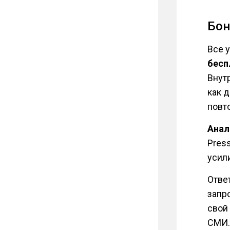
Бон
Все 
бесп
Внут
как 
повт
Анал
Pres
усил
Отве
запр
свой
СМИ.