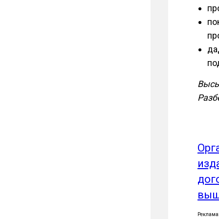
пр
по
пр
да
по
Высы
Разб
Орг
изд
дог
выш
Реклама