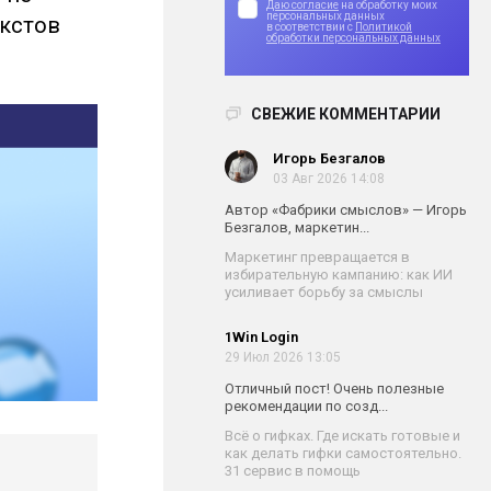
Даю согласие
на обработку моих
персональных данных
екстов
в соответствии с
Политикой
обработки персональных данных
СВЕЖИЕ КОММЕНТАРИИ
Игорь Безгалов
03 Авг 2026 14:08
Автор «Фабрики смыслов» — Игорь
Безгалов, маркетин...
Маркетинг превращается в
избирательную кампанию: как ИИ
усиливает борьбу за смыслы
1Win Login
29 Июл 2026 13:05
Отличный пост! Очень полезные
рекомендации по созд...
Всё о гифках. Где искать готовые и
как делать гифки самостоятельно.
31 сервис в помощь