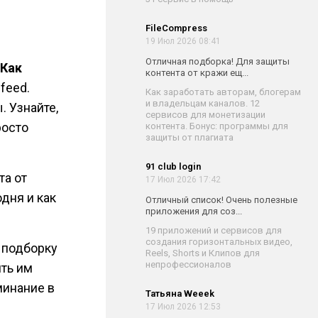
FileCompress
19 Июл 2026 08:41
Отличная подборка! Для защиты
«Как
контента от кражи ещ...
feed.
Как заработать авторам, блогерам
и владельцам каналов. 12
. Узнайте,
сервисов для монетизации
росто
контента. Бонус: программы для
защиты от плагиата
91 club login
та от
17 Июл 2026 17:42
дня и как
Отличный список! Очень полезные
приложения для соз...
19 приложений и сервисов для
создания горизонтальных видео,
 подборку
Reels, Shorts и Клипов для
непрофессионалов
ить им
минание в
Татьяна Weeek
17 Июл 2026 12:53