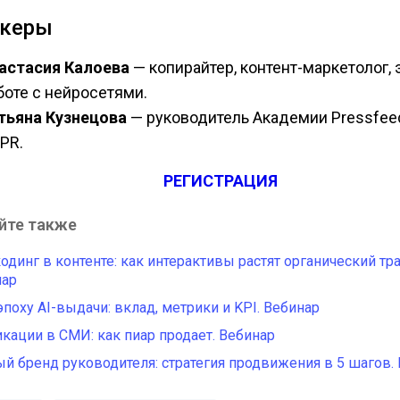
икеры
астасия Калоева
— копирайтер, контент-маркетолог, 
боте с нейросетями.
тьяна Кузнецова
— руководитель Академии Pressfeed
 PR.
РЕГИСТРАЦИЯ
йте также
одинг в контенте: как интерактивы растят органический тр
нар
эпоху AI-выдачи: вклад, метрики и KPI. Вебинар
кации в СМИ: как пиар продает. Вебинар
й бренд руководителя: стратегия продвижения в 5 шагов.