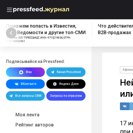
Что действительно работает в
Бесплатный эк
B2B-продажах
Реклама: ООО "ПРЕССФИД", 
1157746902961, Erid: 2W5z
Подписывайся на Pressfeed:
Афиш
Max
Канал Pressfeed
Не
ВКонтакте
Яндекс Дзен
ил
Все запросы СМИ
Запросы по отраслям
Моя лента
17 и
Рейтинг авторов
при 