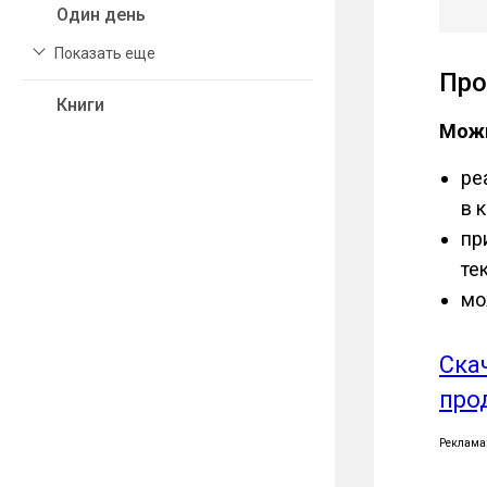
Один день
Показать еще
Про
Книги
Можн
ре
в 
пр
те
мо
Ска
про
Реклама