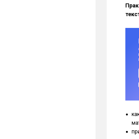
Прак
текс
ка
ма
пр