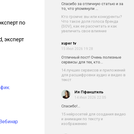
Спасибо за отличную статью и за
то, что упомянули ...
Кто громче: вы или конкуренты?
Что такое доля голоса бренда
эксперт по
(SOV), как ее рассчитать и как
увеличить свое влияние
, эксперт
xuper tv
15 Июл 2026 19:28
Отличный пост! Очень полезные
сервисы для тех, кто...
14 лучших сервисов и приложений
для расшифровки аудио и видео в
текст
афик.
Ия Пфанштиль
14 Июл 2026 22:05
Спасибо!...
15 нейросетей для создания видео
и анимации по тексту и
 Вебинар
изображению