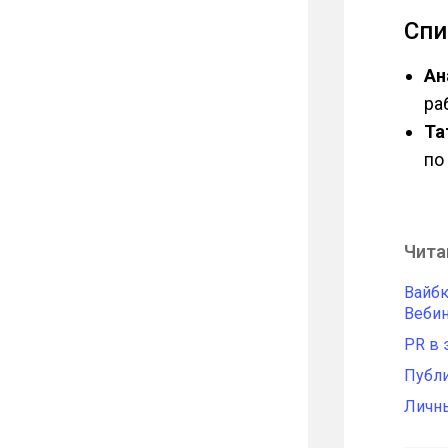
Сп
Ан
ра
Та
по
Чита
Вайбк
Веби
PR в 
Публи
Личны