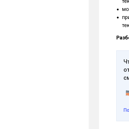
те
мо
пр
те
Разб
Ч
о
с
П