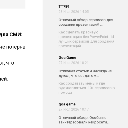
TT789
28 Июл 2026 14:05
Отличный обзор сервисов для
создания презентаций! ...
Как сделать красивую
 для СМИ:
презентацию без PowerPoint: 14
лучших сервисов для создания
презентаций
не потеряв
Goa Game
т, что
27 Июл 2026 18:21
Отличная статья! Я никогда не
думал, что создать м...
ией.
Как создавать мемы и где
вдохновляться. 10+ сервисов в
помощь
goa game
27 Июл 2026 18:17
Отличный обзор! Особенно
заинтересовали нейросети,...