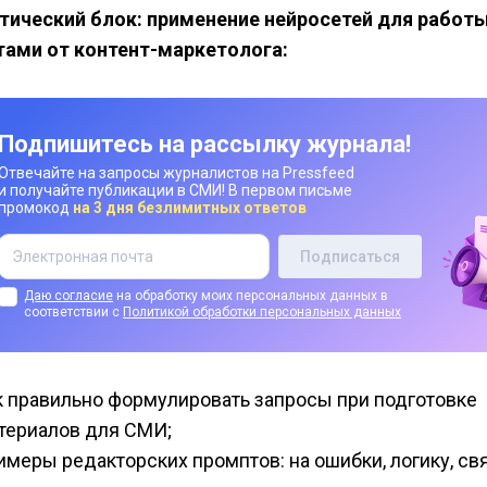
тический блок: применение нейросетей для работы
тами от контент-маркетолога:
Подпишитесь на рассылку журнала!
Отвечайте на запросы журналистов на Pressfeed
и получайте публикации в СМИ! В первом письме
промокод
на 3 дня безлимитных ответов
Даю согласие
на обработку моих персональных данных в
соответствии с
Политикой обработки персональных данных
к правильно формулировать запросы при подготовке
териалов для СМИ;
имеры редакторских промптов: на ошибки, логику, св