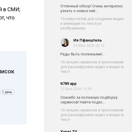
Отличный обзор! Очень интересно
й в СМИ;
узнать о новых ней...
т, что
15 нейросетей для создания видео
и анимации по тексту и
изображению
Ия Пфанштиль
23 Июл 2026 20:15
Рады быть полезными!...
14 лучших сервисов и приложений
для расшифровки аудио и видео в
писок
текст
tt789 app
23 Июл 2026 13:39
1 день
Спасибо за полезную подборку
сервисов! Найти подхо...
14 лучших сервисов и приложений
для расшифровки аудио и видео в
текст
Xuper TV