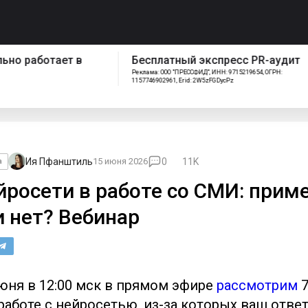
спресс PR-аудит
Как работает отдел
ИНН: 9715219654, ОГРН:
сопровождения Pressfeed
FGDycPz
Ия Пфанштиль
15 июня 2026
0
11K
а
йросети в работе со СМИ: прим
и нет? Вебинар
юня в 12:00 мск в прямом эфире
рассмотрим
7
работе с нейросетью, из-за которых ваш ответ