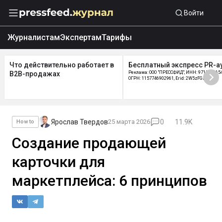
Войти
Журналистам
Экспертам
Тарифы
Что действительно работает в
Бесплатный экспресс PR-а
B2B-продажах
Реклама: ООО "ПРЕССФИД", ИНН: 9715219654
ОГРН: 1157746902961, Erid: 2W5zFGDycPz
Ярослав Твердов
25 марта 2026
0
11.9K
How to
Создание продающей
карточки для
маркетплейса: 6 принципов