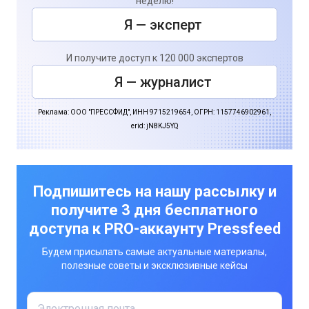
неделю!
Я — эксперт
И получите доступ к 120 000 экспертов
Я — журналист
Реклама: ООО "ПРЕССФИД", ИНН 9715219654, ОГРН: 1157746902961,
erid: jN8KJ5YQ
Подпишитесь на нашу рассылку и
получите 3 дня бесплатного
доступа к PRO-аккаунту Pressfeed
Будем присылать самые актуальные материалы,
полезные советы и эксклюзивные кейсы