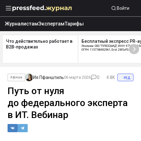
Войти
Журналистам
Экспертам
Тарифы
Что действительно работает в
Бесплатный экспресс PR-а
B2B-продажах
Реклама: ООО "ПРЕССФИД", ИНН: 9715219654
ОГРН: 1157746902961, Erid: 2W5zFGDycPz
Ия Пфанштиль
06 марта 2026
0
4.8K
ред.
Афиша
Путь от нуля
до федерального эксперта
в ИT. Вебинар