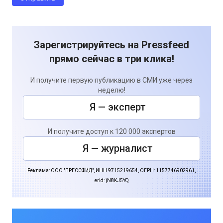
Зарегистрируйтесь на Pressfeed
прямо сейчас в три клика!
И получите первую публикацию в СМИ уже через
неделю!
Я — эксперт
И получите доступ к 120 000 экспертов
Я — журналист
Реклама: ООО "ПРЕССФИД", ИНН 9715219654, ОГРН: 1157746902961,
erid: jN8KJ5YQ