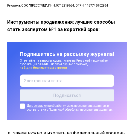
Реклама: ООО "ПРЕССФИД", ИНН: 9715219654, ОГРН: 1157746902961
Инструменты продвижения: лучшие способы
стать экспертом №1 за короткий срок:
Подпишитесь на рассылку журнала!
Отвечайте на запросы журналистов на Pressfeed и получайте
публикации в СМИ! В первом письме промокод
на 3 дня безлимитных ответов
Даю согласие
на обработку моих персональных данных в
соответствии с
Политикой обработки персональных данных
зачем нужно выходить на федеральный уровень