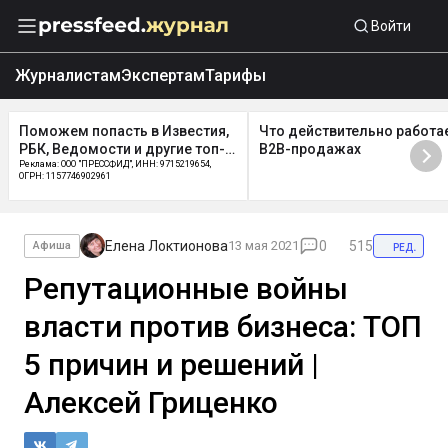
Войти
Журналистам
Экспертам
Тарифы
ожем попасть в Известия,
Что действительно работает в
, Ведомости и другие топ-
B2B-продажах
И
ма: ООО "ПРЕССФИД", ИНН: 9715219654,
 1157746902961
Елена Локтионова
13 мая 2021
0
515
ред.
Афиша
Репутационные войны
власти против бизнеса: ТОП
5 причин и решений |
Алексей Гриценко