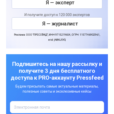
Я — эксперт
И получите доступ к 120 000 экспертов
Я — журналист
Реклама: ООО "ПРЕССФИД", ИНН 9715219654, ОГРН: 1157746902961,
erid: jN8KJ5YQ
Подпишитесь на нашу рассылку и
получите 3 дня бесплатного
доступа к PRO-аккаунту Pressfeed
Будем присылать самые актуальные материалы,
полезные советы и эксклюзивные кейсы