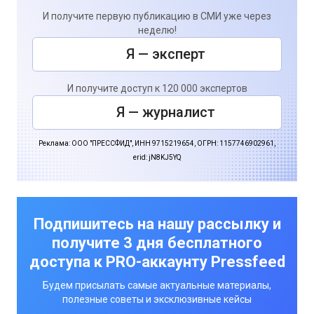
И получите первую публикацию в СМИ уже через
неделю!
Я — эксперт
И получите доступ к 120 000 экспертов
Я — журналист
Реклама: ООО "ПРЕССФИД", ИНН 9715219654, ОГРН: 1157746902961,
erid: jN8KJ5YQ
Подпишитесь на нашу рассылку и
получите 3 дня бесплатного
доступа к PRO-аккаунту Pressfeed
Будем присылать самые актуальные материалы,
полезные советы и эксклюзивные кейсы