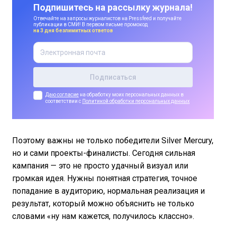
Подпишитесь на рассылку журнала!
Отвечайте на запросы журналистов на Pressfeed и получайте
публикации в СМИ! В первом письме промокод
на 3 дня безлимитных ответов
Даю согласие
на обработку моих персональных данных в
соответствии с
Политикой обработки персональных данных
Поэтому важны не только победители Silver Mercury,
но и сами проекты-финалисты. Сегодня сильная
кампания — это не просто удачный визуал или
громкая идея. Нужны понятная стратегия, точное
попадание в аудиторию, нормальная реализация и
результат, который можно объяснить не только
словами «ну нам кажется, получилось классно».