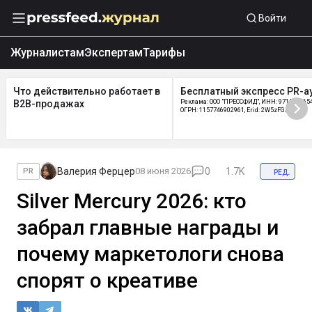
Войти
Журналистам
Экспертам
Тарифы
Что действительно работает в
Бесплатный экспресс PR-а
B2B-продажах
Реклама: ООО "ПРЕССФИД", ИНН: 9715219654
ОГРН: 1157746902961, Erid: 2W5zFGDycPz
Валерия Ферцер
08 июня 2026
0
1.7K
ред.
PR
Silver Mercury 2026: кто
забрал главные награды и
почему маркетологи снова
спорят о креативе