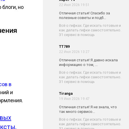
22 Июл 2026 19:51
 блоги, но
Отличная статья! Спасибо за
полезные советы и подб...
Всё о гифках. Где искать готовые и
чения
как делать гифки самостоятельно.
31 сервис в помощь
TT789
22 Июл 2026 13:27
Отличная статья! Я давно искала
информацию о том, ...
Всё о гифках. Где искать готовые и
как делать гифки самостоятельно.
31 сервис в помощь
сов в
ний и
Tiranga
19 Июл 2026 19:47
ормления.
Отличная статья! Я не знала, что
так много сервисо...
овых
Всё о гифках. Где искать готовые и
как делать гифки самостоятельно.
ксты,
31 сервис в помощь