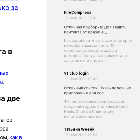
ько за
FileCompress
19 Июл 2026 08:41
Отличная подборка! Для защиты
контента от кражи ещ...
Как заработать авторам, блогерам
и владельцам каналов. 12
та в
сервисов для монетизации
контента. Бонус: программы для
защиты от плагиата
мых
91 club login
17 Июл 2026 17:42
а
.
Отличный список! Очень полезные
приложения для соз...
за две
19 приложений и сервисов для
создания горизонтальных видео,
Reels, Shorts и Клипов для
непрофессионалов
автор
ора
Татьяна Weeek
17 Июл 2026 12:53
том,
как в