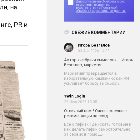
Даю согласие
на обработку моих
персональных данных
ли, на
в соответствии с
Политикой
обработки персональных данных
нге, PR и
СВЕЖИЕ КОММЕНТАРИИ
Игорь Безгалов
03 Авг 2026 14:08
Автор «Фабрики смыслов» — Игорь
Безгалов, маркетин...
Маркетинг превращается в
избирательную кампанию: как ИИ
усиливает борьбу за смыслы
1Win Login
29 Июл 2026 13:05
Отличный пост! Очень полезные
рекомендации по созд...
Всё о гифках. Где искать готовые и
как делать гифки самостоятельно.
31 сервис в помощь