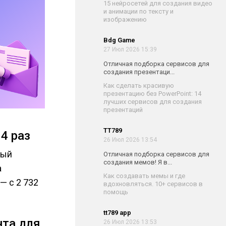
15 нейросетей для создания видео
и анимации по тексту и
изображению
Bdg Game
27 Июл 2026 15:39
Отличная подборка сервисов для
создания презентаци...
Как сделать красивую
презентацию без PowerPoint: 14
лучших сервисов для создания
презентаций
TT789
4 раз
26 Июл 2026 13:54
рый
Отличная подборка сервисов для
создания мемов! Я в...
а
Как создавать мемы и где
— с 2 732
вдохновляться. 10+ сервисов в
помощь
tt789 app
нта для
26 Июл 2026 13:53