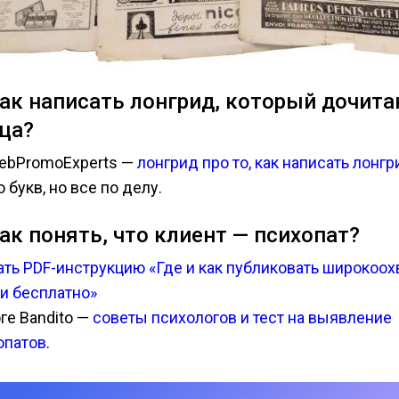
Как написать лонгрид, который дочита
ца?
ebPromoExperts —
лонгрид про то, как написать лонгр
 букв, но все по делу.
Как понять, что клиент — психопат?
ать PDF-инструкцию «Где и как публиковать широкоо
ьи бесплатно»
ге Bandito —
советы психологов и тест на выявление
опатов
.