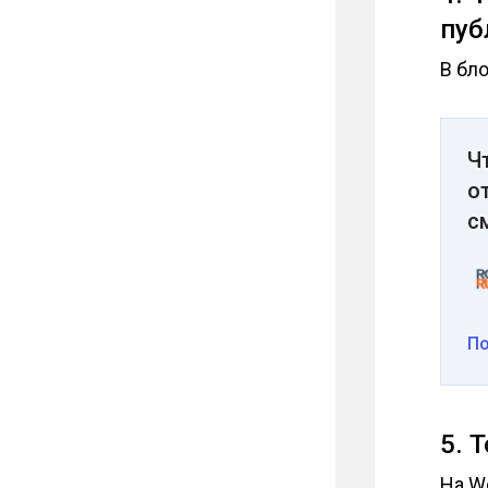
пуб
В бло
Ч
о
с
П
5. 
На W