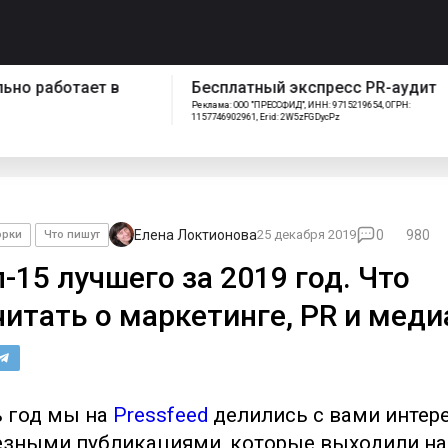
спресс PR-аудит
Как работает отдел
ИНН: 9715219654, ОГРН:
сопровождения Pressfeed
FGDycPz
Елена Локтионова
25 декабря 2019
0
980
орки
Что пишут
-15 лучшего за 2019 год. Что
читать о маркетинге, PR и меди
ь год мы на
Pressfeed
делились с вами интер
езными публикациями, которые выходили на