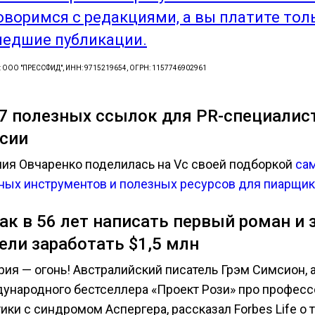
оворимся с редакциями, а вы платите тол
едшие публикации.
: ООО "ПРЕССФИД", ИНН: 9715219654, ОГРН: 1157746902961
27 полезных ссылок для PR-специалис
сии
ния Овчаренко поделилась на Vc своей подборкой
са
ных инструментов и полезных ресурсов для пиарщик
Как в 56 лет написать первый роман и 
ели заработать $1,5 млн
рия — огонь! Австралийский писатель Грэм Симсион, 
ународного бестселлера «Проект Рози» про професс
ики с синдромом Аспергера, рассказал Forbes Life о 