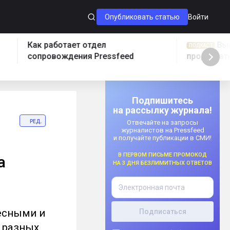
Опубликовать статью
Войти
Выпуск 61. Где и как
Кто громч
ПОДКАСТ
продвигать контент
Подпишитесь
на рассылку журнала!
ред.
Отвечайте на запросы
журналистов на Pressfeed
и получайте публикации в СМИ!
В первом письме промокод
а
на 3 дня безлимитных ответов
есными и
 разных