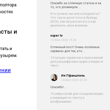
Спасибо за отличную статью и за
 полтора
то, что упомянули ...
ностях
Кто громче: вы или конкуренты?
Что такое доля голоса бренда
(SOV), как ее рассчитать и как
увеличить свое влияние
асты и
xuper tv
15 Июл 2026 19:28
Отличный пост! Очень полезные
отать и
сервисы для тех, кто...
пузырем.
14 лучших сервисов и приложений
для расшифровки аудио и видео в
текст
ении
Ия Пфанштиль
14 Июл 2026 22:05
Спасибо!...
15 нейросетей для создания видео
и анимации по тексту и
изображению