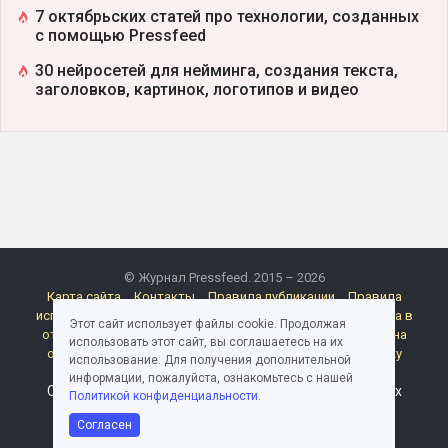
7 октябрьских статей про технологии, созданных
с помощью Pressfeed
30 нейросетей для нейминга, создания текста,
заголовков, картинок, логотипов и видео
© Журнал Pressfeed. 2015 – 2026
Карта сайта
Контакты
Правила публикации
Правила
использования материалов Pressfeed.Журнала
Политика в
Этот сайт использует файлы cookie. Продолжая
отношении обработки персональных данных
Согласие на
использовать этот сайт, вы соглашаетесь на их
обработку персональных данных
Согласие на рассылку
использование. Для получения дополнительной
электронных сообщений
Реклама
информации, пожалуйста, ознакомьтесь с нашей
Следите за миром медиа и пиара в каналах и группах
Политикой конфиденциальности
.
Pressfeed
Согласен