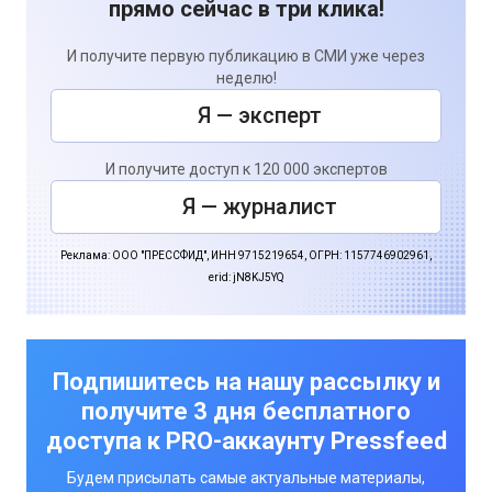
прямо сейчас в три клика!
И получите первую публикацию в СМИ уже через
неделю!
Я — эксперт
И получите доступ к 120 000 экспертов
Я — журналист
Реклама: ООО "ПРЕССФИД", ИНН 9715219654, ОГРН: 1157746902961,
erid: jN8KJ5YQ
Подпишитесь на нашу рассылку и
получите 3 дня бесплатного
доступа к PRO-аккаунту Pressfeed
Будем присылать самые актуальные материалы,