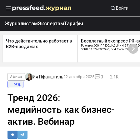
Войти
Журналистам
Экспертам
Тарифы
Что действительно работает в
Бесплатный экспресс PR-а
B2B-продажах
Реклама: ООО "ПРЕССФИД", ИНН: 9715219654
ОГРН: 1157746902961, Erid: 2W5zFGDycPz
Ия Пфанштиль
22 декабря 2025
0
2.1K
Афиша
ред.
Тренд 2026:
медийность как бизнес-
актив. Вебинар