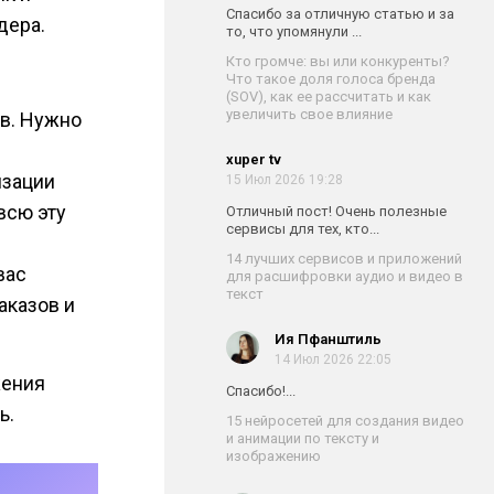
Спасибо за отличную статью и за
дера.
то, что упомянули ...
Кто громче: вы или конкуренты?
Что такое доля голоса бренда
(SOV), как ее рассчитать и как
увеличить свое влияние
в. Нужно
xuper tv
изации
15 Июл 2026 19:28
всю эту
Отличный пост! Очень полезные
сервисы для тех, кто...
14 лучших сервисов и приложений
вас
для расшифровки аудио и видео в
текст
аказов и
Ия Пфанштиль
14 Июл 2026 22:05
жения
Спасибо!...
ь.
15 нейросетей для создания видео
и анимации по тексту и
изображению