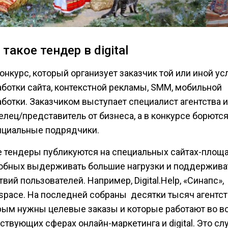
 такое тендер в digital
онкурс, который организует заказчик той или иной усл
аботки сайта, контекстной рекламы, SMM, мобильной
аботки. Заказчиком выступает специалист агентства 
елец/представитель от бизнеса, а в конкурсе борютс
нциальные подрядчики.
е тендеры публикуются на специальных сайтах-площа
обных выдерживать большие нагрузки и поддержива
вий пользователей. Например, Digital.Help, «Синапс»,
space. На последней собраны десятки тысяч агентст
рым нужны целевые заказы и которые работают во в
ствующих сферах онлайн-маркетинга и digital. Это сл