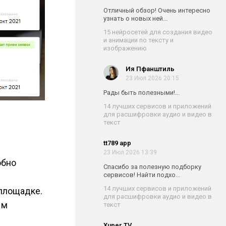
Отличный обзор! Очень интересно
узнать о новых ней...
15 нейросетей для создания видео
и анимации по тексту и
изображению
Ия Пфанштиль
23 Июл 2026 20:15
Рады быть полезными!...
14 лучших сервисов и приложений
для расшифровки аудио и видео в
текст
tt789 app
23 Июл 2026 13:39
обно
Спасибо за полезную подборку
сервисов! Найти подхо...
14 лучших сервисов и приложений
площадке.
для расшифровки аудио и видео в
ым
текст
Xuper TV