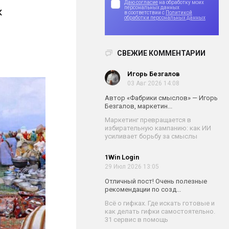
Даю согласие
на обработку моих
персональных данных
к
в соответствии с
Политикой
обработки персональных данных
СВЕЖИЕ КОММЕНТАРИИ
Игорь Безгалов
03 Авг 2026 14:08
Автор «Фабрики смыслов» — Игорь
Безгалов, маркетин...
Маркетинг превращается в
избирательную кампанию: как ИИ
усиливает борьбу за смыслы
1Win Login
29 Июл 2026 13:05
Отличный пост! Очень полезные
рекомендации по созд...
Всё о гифках. Где искать готовые и
как делать гифки самостоятельно.
31 сервис в помощь