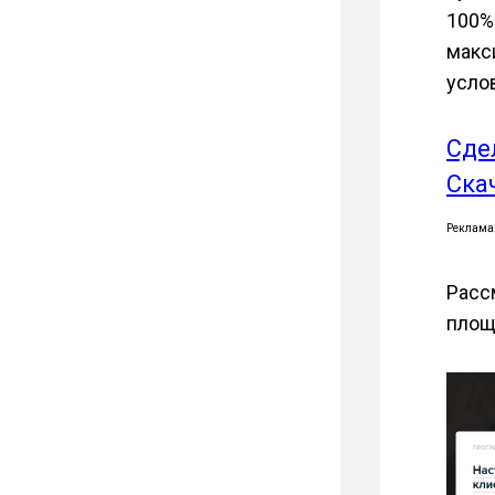
100%
макс
усло
Сде
Ска
Реклама
Расс
площ