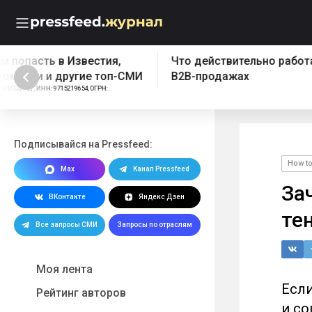
Что действительно работает в
Бесплатный эк
B2B-продажах
Реклама: ООО "ПРЕССФИД", 
1157746902961, Erid: 2W5z
Подписывайся на Pressfeed:
How t
Max
Канал Pressfeed
Зач
ВКонтакте
Яндекс Дзен
те
Все запросы СМИ
Запросы по отраслям
Моя лента
Если
Рейтинг авторов
и со