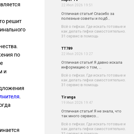
является
22 Июл 2026 19:51
Отличная статья! Спасибо за
полезные советы и подб...
то решит
Всё о гифках. Где искать готовые и
финального
как делать гифки самостоятельно.
31 сервис в помощь
чества.
TT789
жения по
22 Июл 2026 13:27
ее
Отличная статья! Я давно искала
информацию о том, ...
м и
Всё о гифках. Где искать готовые и
как делать гифки самостоятельно.
31 сервис в помощь
едложения
лнителя
.
Tiranga
19 Июл 2026 19:47
огда
Отличная статья! Я не знала, что
так много сервисо...
Всё о гифках. Где искать готовые и
как делать гифки самостоятельно.
инается
31 сервис в помощь