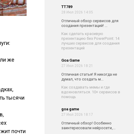
TT789
28 Июл 2026 14:05
Отличный обзор сервисов для
создания презентаций! ...
Как сделать красивую
презентацию без PowerPoint: 14
уги:
лучших сервисов для создания
презентаций
или же
Goa Game
27 Июл 2026 18:21
я
Отличная статья! Я никогда не
думал, что создать м...
Как создавать мемы и где
дках,
вдохновляться. 10+ сервисов в
ть тысячи
помощь
goa game
в,
27 Июл 2026 18:17
сех
Отличный обзор! Особенно
заинтересовали нейросети,...
ужит почти