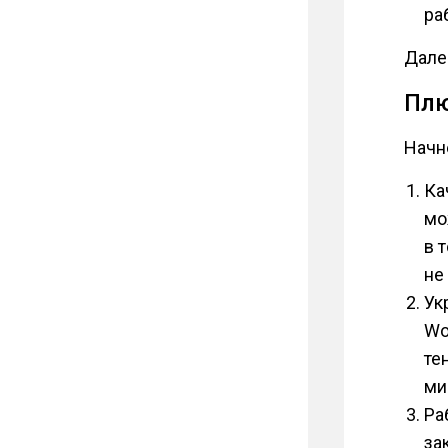
ра
Дале
Плю
Начн
Ка
мо
в 
не
Ук
Wo
те
ми
Ра
за