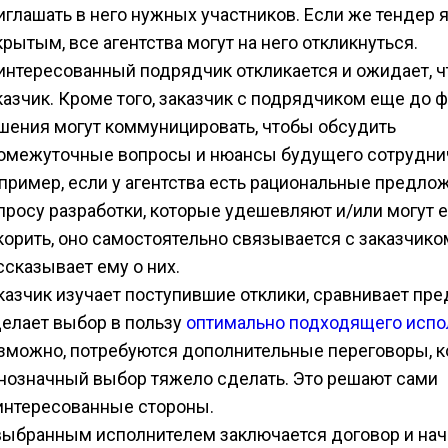
иглашать в него нужных участников. Если же тендер 
крытым, все агентства могут на него откликнуться.
интересованный подрядчик откликается и ожидает, ч
казчик. Кроме того, заказчик с подрядчиком еще до 
шения могут коммуницировать, чтобы обсудить
омежуточные вопросы и нюансы будущего сотрудни
пример, если у агентства есть рациональные предло
просу разработки, которые удешевляют и/или могут 
корить, оно самостоятельно связывается с заказчико
ссказывает ему о них.
казчик изучает поступившие отклики, сравнивает пр
делает выбор в пользу
оптимально подходящего испо
зможно, потребуются дополнительные переговоры, к
нозначный выбор тяжело сделать. Это решают сами
интересованные стороны.
выбранным исполнителем заключается договор и нач