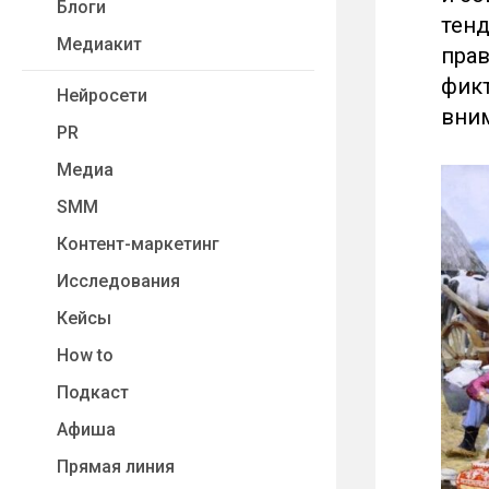
Блоги
тенд
Медиакит
прав
фикт
Нейросети
вним
PR
Медиа
SMM
Контент-маркетинг
Исследования
Кейсы
How to
Подкаст
Афиша
Прямая линия