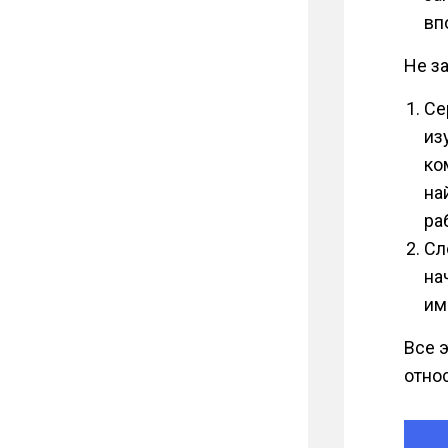
вп
Не з
Се
из
ко
на
ра
Сл
на
им
Все 
отно