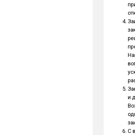
пр
от
За
за
ре
пр
На
во
ус
ра
За
и 
Во
од
за
С 