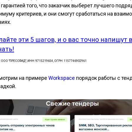
 гарантией того, что заказчик выберет лучшего подря
имуму критериев, и они смогут сработаться на взаи
виях.
лайте эти 5 шагов, и о вас точно напишут 
чать!
: ООО "ПРЕССФИД", ИНН: 9715219654, ОГРН: 1157746902961
мотрим на примере
Workspace
порядок работы с тен
адкой.