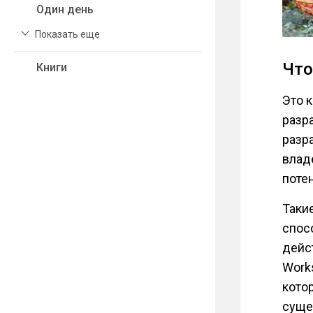
Один день
Показать еще
Что
Книги
Это к
разр
разр
влад
поте
Таки
спос
дейст
Work
кото
суще