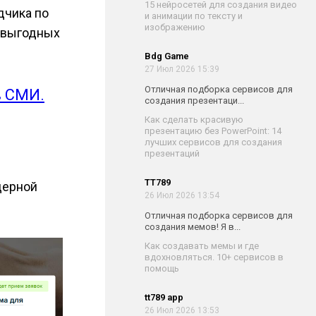
15 нейросетей для создания видео
дчика по
и анимации по тексту и
изображению
мовыгодных
Bdg Game
27 Июл 2026 15:39
Отличная подборка сервисов для
в СМИ.
создания презентаци...
Как сделать красивую
презентацию без PowerPoint: 14
лучших сервисов для создания
презентаций
TT789
дерной
26 Июл 2026 13:54
Отличная подборка сервисов для
создания мемов! Я в...
Как создавать мемы и где
вдохновляться. 10+ сервисов в
помощь
tt789 app
26 Июл 2026 13:53