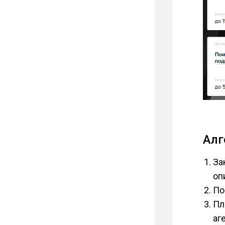
Алг
За
оп
По
Пл
аг