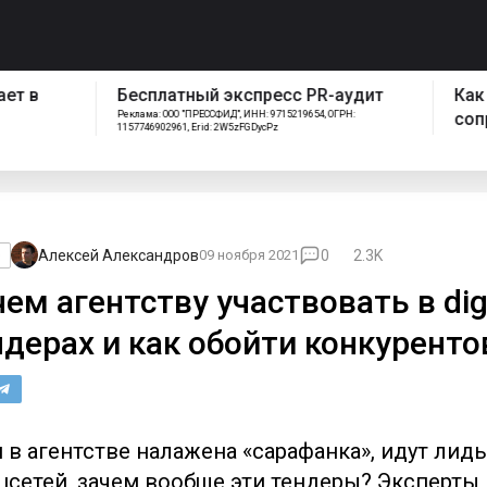
спресс PR-аудит
Как работает отдел
ИНН: 9715219654, ОГРН:
сопровождения Pressfeed
FGDycPz
Алексей Александров
09 ноября 2021
0
2.3K
o
ем агентству участвовать в digi
ндерах и как обойти конкуренто
 в агентстве налажена «сарафанка», идут лиды
цсетей, зачем вообще эти тендеры? Эксперты