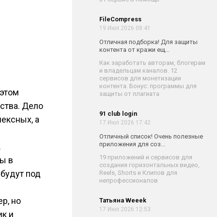
FileCompress
19 Июл 2026 08:41
Отличная подборка! Для защиты
контента от кражи ещ...
Как заработать авторам, блогерам
и владельцам каналов. 12
сервисов для монетизации
контента. Бонус: программы для
 этом
защиты от плагиата
ства. Дело
91 club login
ексных, а
17 Июл 2026 17:42
Отличный список! Очень полезные
приложения для соз...
.
19 приложений и сервисов для
ы в
создания горизонтальных видео,
 будут под
Reels, Shorts и Клипов для
непрофессионалов
р, но
Татьяна Weeek
17 Июл 2026 12:53
ик и