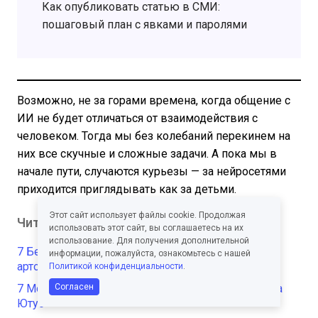
Как опубликовать статью в СМИ:
пошаговый план с явками и паролями
Возможно, не за горами времена, когда общение с
ИИ не будет отличаться от взаимодействия с
человеком. Тогда мы без колебаний перекинем на
них все скучные и сложные задачи. А пока мы в
начале пути, случаются курьезы — за нейросетями
приходится приглядывать как за детьми.
Этот сайт использует файлы cookie. Продолжая
Читайте также
использовать этот сайт, вы соглашаетесь на их
использование. Для получения дополнительной
7 Бесплатных ИИ-сервисов для создания Аниме
информации, пожалуйста, ознакомьтесь с нашей
артов
Политикой конфиденциальности
.
7 Мощных ИИ-сервисов для создания превью на
Согласен
Ютуб