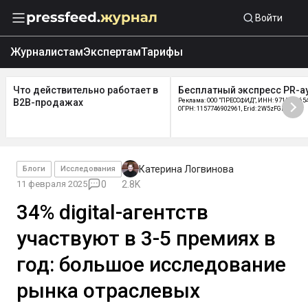
Войти
Журналистам
Экспертам
Тарифы
Бесплатный экспресс PR-аудит
Как работает отдел
Реклама: ООО "ПРЕССФИД", ИНН: 9715219654,
сопровождения Pressfeed
ОГРН: 1157746902961, Erid: 2W5zFGDycPz
Катерина Логвинова
Блоги
Исследования
11 февраля 2025
0
2.8K
34% digital-агентств
участвуют в 3-5 премиях в
год: большое исследование
рынка отраслевых