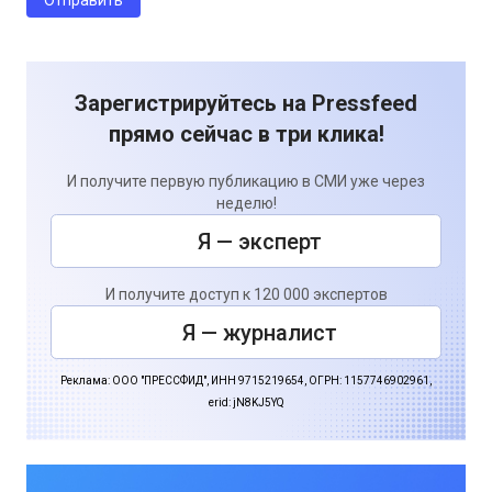
Зарегистрируйтесь на Pressfeed
прямо сейчас в три клика!
И получите первую публикацию в СМИ уже через
неделю!
Я — эксперт
И получите доступ к 120 000 экспертов
Я — журналист
Реклама: ООО "ПРЕССФИД", ИНН 9715219654, ОГРН: 1157746902961,
erid: jN8KJ5YQ