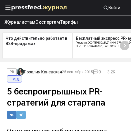
Войти
Журналистам
Экспертам
Тарифы
Что действительно работает в
Бесплатный экспресс PR-а
B2B-продажах
Реклама: ООО "ПРЕССФИД", ИНН: 9715219654
ОГРН: 1157746902961, Erid: 2W5zFGDycPz
Розалия Каневская
25 сентября 2015
0
3.2K
PR
ред.
5 беспроигрышных PR-
стратегий для стартапа