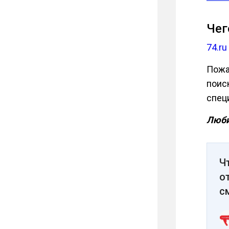
Чег
74.ru
Пожа
поис
специ
Люби
Ч
о
с