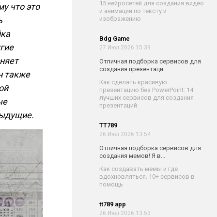
15 нейросетей для создания видео
му что это
и анимации по тексту и
изображению
ь
йка
Bdg Game
угие
27 Июл 2026 15:39
сняет
Отличная подборка сервисов для
создания презентаци...
н также
Как сделать красивую
ой
презентацию без PowerPoint: 14
лучших сервисов для создания
ые
презентаций
дыдущие.
TT789
26 Июл 2026 13:54
Отличная подборка сервисов для
создания мемов! Я в...
Как создавать мемы и где
вдохновляться. 10+ сервисов в
помощь
tt789 app
26 Июл 2026 13:53