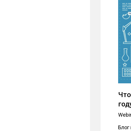
Что
год
Webin
Блог