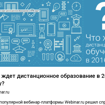
 ждет дистанционное образование в 
у?
ar.ru
 популярной вебинар-платформы Webinar.ru решил сп