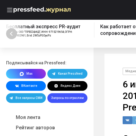
Бесплатный экспресс PR-аудит
Как работает 
Реклама: ООО "ПРЕССФИД", ИНН: 9715219654, ОГРН:
сопровождения
1157746902961, Erid: 2W5zFGDycPz
Подписывайся на Pressfeed:
Меди
Max
Канал Pressfeed
6 
ВКонтакте
Яндекс Дзен
20
Все запросы СМИ
Запросы по отраслям
Pr
Моя лента
Рейтинг авторов