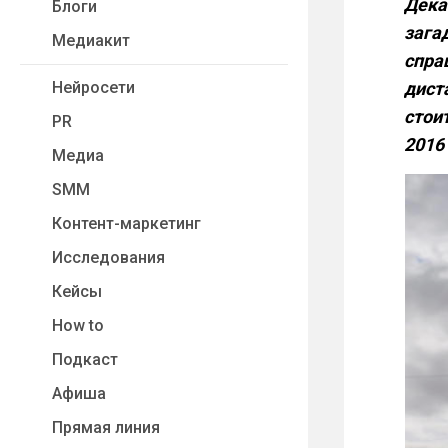
Дека
Блоги
зага
Медиакит
спра
Нейросети
дист
стои
PR
2016
Медиа
SMM
Контент-маркетинг
Исследования
Кейсы
How to
Подкаст
Афиша
Прямая линия