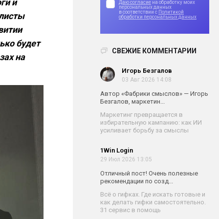
ги и
Даю согласие
на обработку моих
персональных данных
в соответствии с
Политикой
алисты
обработки персональных данных
звитии
ько будет
СВЕЖИЕ КОММЕНТАРИИ
зах на
Игорь Безгалов
03 Авг 2026 14:08
Автор «Фабрики смыслов» — Игорь
Безгалов, маркетин...
Маркетинг превращается в
избирательную кампанию: как ИИ
усиливает борьбу за смыслы
1Win Login
29 Июл 2026 13:05
Отличный пост! Очень полезные
рекомендации по созд...
Всё о гифках. Где искать готовые и
как делать гифки самостоятельно.
31 сервис в помощь