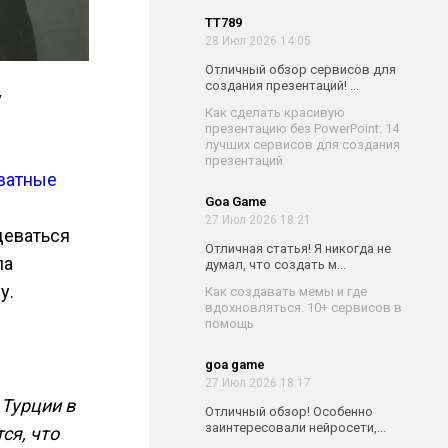
TT789
28 Июл 2026 14:05
Отличный обзор сервисов для
создания презентаций! ...
у
Как сделать красивую
презентацию без PowerPoint: 14
лучших сервисов для создания
презентаций
хватные
Goa Game
27 Июл 2026 18:21
одеваться
Отличная статья! Я никогда не
ла
думал, что создать м...
у.
Как создавать мемы и где
вдохновляться. 10+ сервисов в
помощь
goa game
27 Июл 2026 18:17
 Турции в
Отличный обзор! Особенно
заинтересовали нейросети,...
ся, что