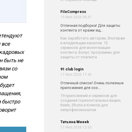
FileCompress
19 Июл 2026 08:41
Отличная подборка! Для защиты
контента от кражи ещ...
етендуют
Как заработать авторам, блогерам
и владельцам каналов. 12
 все
сервисов для монетизации
 кадровых
контента. Бонус: программы для
защиты от плагиата
н быть не
вязи со
91 club login
17 Июл 2026 17:42
вом
Отличный список! Очень полезные
 будет
приложения для соз...
ращения,
19 приложений и сервисов для
создания горизонтальных видео,
и быстро
Reels, Shorts и Клипов для
оворит
непрофессионалов
Татьяна Weeek
17 Июл 2026 12:53