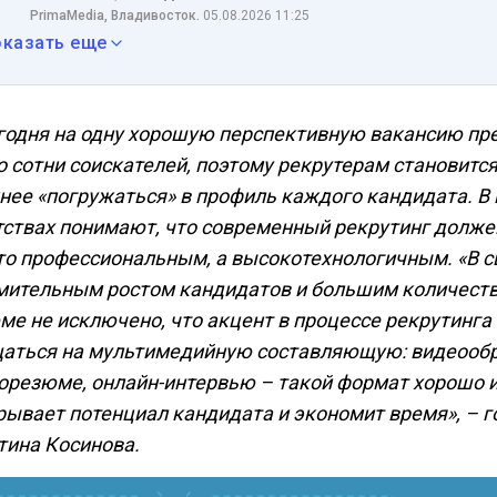
PrimaMedia, Владивосток.
05.08.2026 11:25
оказать еще
годня на одну хорошую перспективную вакансию пр
о сотни соискателей, поэтому рекрутерам становится
нее «погружаться» в профиль каждого кандидата. В
тствах понимают, что современный рекрутинг долже
то профессиональным, а высокотехнологичным. «В с
мительным ростом кандидатов и большим количест
ме не исключено, что акцент в процессе рекрутинга
аться на мультимедийную составляющую: видеооб
орезюме, онлайн-интервью – такой формат хорошо 
рывает потенциал кандидата и экономит время», – г
тина Косинова.