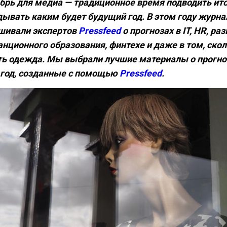
брь для медиа — традиционное время подводить ито
дывать каким будет будущий год. В этом году журн
шивали экспертов
Pressfeed
о прогнозах в IT, HR, ра
анционного образования, финтехе и даже в том, скол
ть одежда. Мы выбрали лучшие материалы о прогно
 год, созданные с помощью
Pressfeed
.