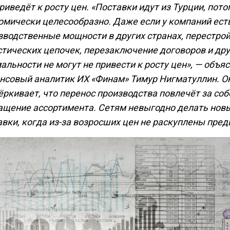
риведёт к росту цен. «Поставки идут из Турции, пото
омически целесообразно. Даже если у компаний ест
зводственные мощности в других странах, перестро
стических цепочек, перезаключение договоров и др
альности не могут не привести к росту цен», — объя
нсовый аналитик ИХ «Финам» Тимур Нигматуллин. О
ёркивает, что перенос производства повлечёт за соб
ащение ассортимента. Сетям невыгодно делать нов
авки, когда из-за возросших цен не раскуплены пре