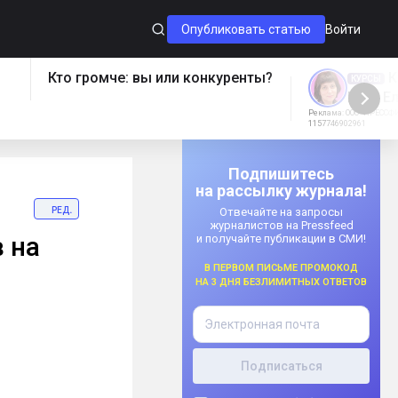
Опубликовать статью
Войти
Кто громче: вы или конкуренты?
К
КУРСЫ
Курс Е
Реклама: ООО "ПРЕССФИ
1157746902961
Подпишитесь
на рассылку журнала!
ред.
Отвечайте на запросы
журналистов на Pressfeed
 на
и получайте публикации в СМИ!
В первом письме промокод
на 3 дня безлимитных ответов