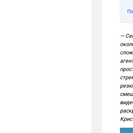
П
— Се
окол
слож
аген
прос
стре
резю
смещ
виде
раск
Крис