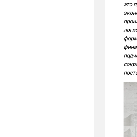
это п
экон
прои
логи
форм
фина
подч
сокр
пост