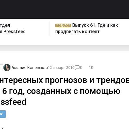
отдел
Выпуск 61. Где и как
ПОДКАСТ
 Pressfeed
продвигать контент
Розалия Каневская
12 января 2016
0
1K
а
интересных прогнозов и трендов
16 год, созданных с помощью
essfeed