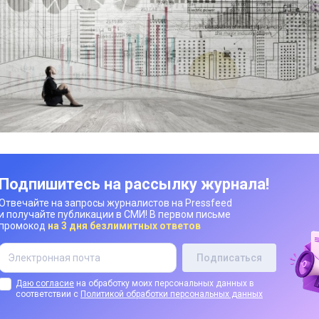
Подпишитесь на рассылку журнала!
Отвечайте на запросы журналистов на Pressfeed
и получайте публикации в СМИ! В первом письме
промокод
на 3 дня безлимитных ответов
Даю согласие
на обработку моих персональных данных в
соответствии с
Политикой обработки персональных данных