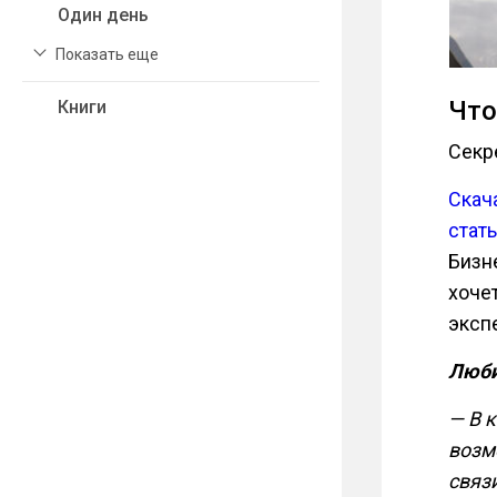
Один день
Показать еще
Что
Книги
Секр
Скач
стат
Бизне
хоче
экспе
Люби
— В 
воз
связ