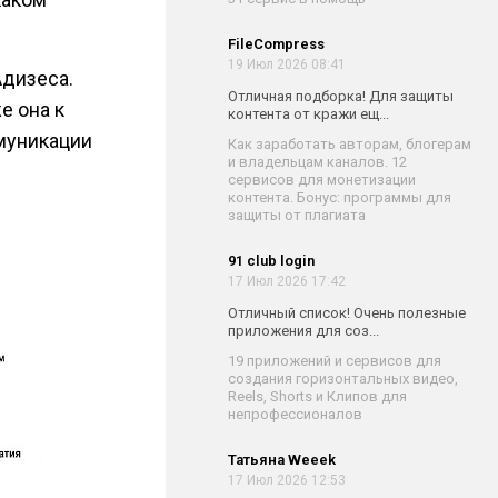
FileCompress
19 Июл 2026 08:41
Адизеса.
Отличная подборка! Для защиты
е она к
контента от кражи ещ...
ммуникации
Как заработать авторам, блогерам
и владельцам каналов. 12
сервисов для монетизации
контента. Бонус: программы для
защиты от плагиата
91 club login
17 Июл 2026 17:42
Отличный список! Очень полезные
приложения для соз...
19 приложений и сервисов для
создания горизонтальных видео,
Reels, Shorts и Клипов для
непрофессионалов
Татьяна Weeek
17 Июл 2026 12:53