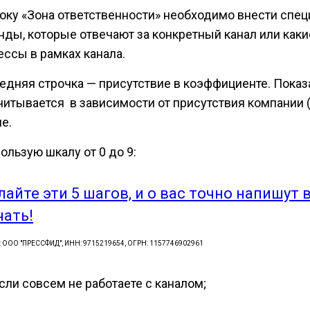
року «Зона ответственности» необходимо внести спе
нды, которые отвечают за конкретный канал или каки
ессы в рамках канала.
едняя строчка — присутствие в коэффициенте. Показ
читывается в зависимости от присутствия компании (
ле.
ользую шкалу от 0 до 9:
лайте эти 5 шагов, и о вас точно напишут 
чать!
: ООО "ПРЕССФИД", ИНН: 9715219654, ОГРН: 1157746902961
сли совсем не работаете с каналом;