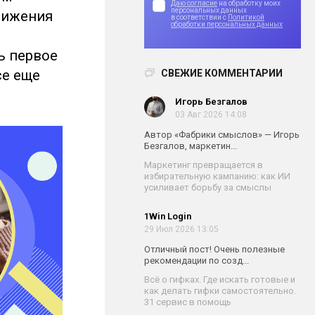
Даю согласие
на обработку моих
персональных данных
движения
в соответствии с
Политикой
обработки персональных данных
ь первое
се еще
СВЕЖИЕ КОММЕНТАРИИ
Игорь Безгалов
03 Авг 2026 14:08
Автор «Фабрики смыслов» — Игорь
Безгалов, маркетин...
Маркетинг превращается в
избирательную кампанию: как ИИ
усиливает борьбу за смыслы
1Win Login
29 Июл 2026 13:05
Отличный пост! Очень полезные
рекомендации по созд...
Всё о гифках. Где искать готовые и
как делать гифки самостоятельно.
31 сервис в помощь