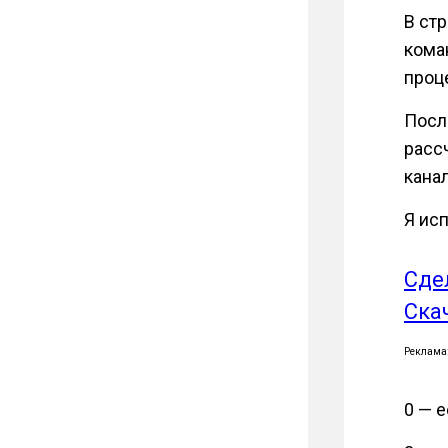
В ст
кома
проц
Посл
расс
кана
Я исп
Сде
Ска
Реклама
0 — е