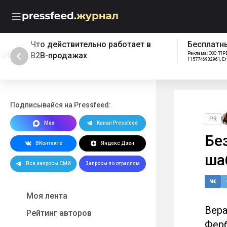
Что действительно работает в
Бесплатный эк
B2B-продажах
Реклама: ООО "ПРЕССФИД", 
1157746902961, Erid: 2W5z
Подписывайся на Pressfeed:
PR
Max
Канал Pressfeed
Бе
ВКонтакте
Яндекс Дзен
ша
Все запросы СМИ
Запросы по отраслям
Моя лента
Вера
Рейтинг авторов
Ферб