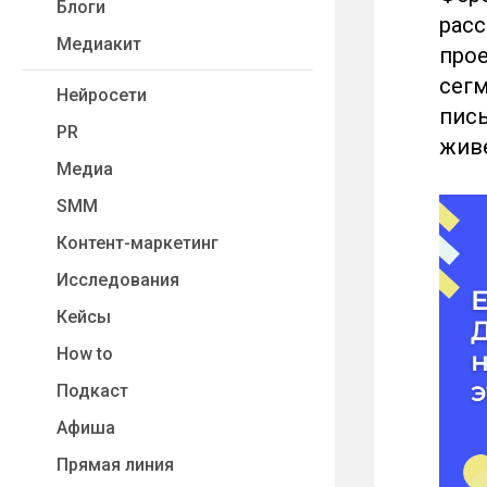
Блоги
расс
Медиакит
прое
сегм
Нейросети
пись
PR
живе
Медиа
SMM
Контент-маркетинг
Исследования
Кейсы
How to
Подкаст
Афиша
Прямая линия