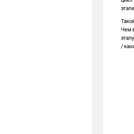
этап
Тако
Чем 
этап
/ кан