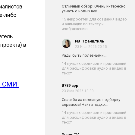
циалистов
Отличный обзор! Очень интересно
узнать о новых ней...
е-либо
15 нейросетей для создания видео
и анимации по тексту и
изображению
атель
Ия Пфанштиль
проекта) в
23 Июл 2026 20:15
Рады быть полезными!...
14 лучших сервисов и приложений
для расшифровки аудио и видео в
текст
в СМИ.
tt789 app
23 Июл 2026 13:39
Спасибо за полезную подборку
сервисов! Найти подхо...
14 лучших сервисов и приложений
для расшифровки аудио и видео в
текст
Xuper TV