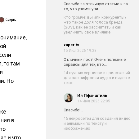
Спасибо за отличную статью и за
то, что упомянули ...
Кто громче: вы или конкуренты?
Что такое доля голоса бренда
(SOV), как ее рассчитать и как
увеличить свое влияние
понимание,
xuper tv
ной
15 Июл 2026 19:28
 Если
Отличный пост! Очень полезные
, то там
сервисы для тех, кто...
я
14 лучших сервисов и приложений
для расшифровки аудио и видео в
и. Но
текст
Ия Пфанштиль
14 Июл 2026 22:05
Спасибо!...
кже
15 нейросетей для создания видео
ния в
и анимации по тексту и
-то
изображению
ас и что