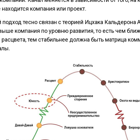
е находится компания или проект.
й подход тесно связан с теорией Ицхака Кальдерона 
выше компания по уровню развития, то есть чем ближ
у расцвета, тем стабильнее должна быть матрица ко
алы.