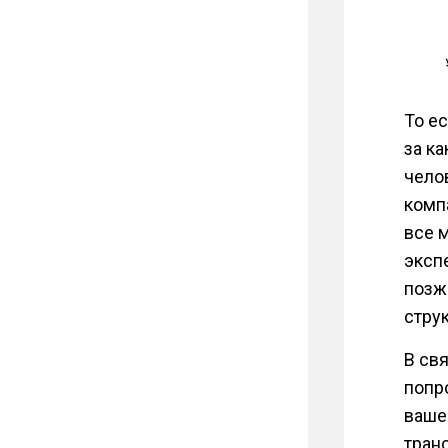
То е
за к
чело
комп
все 
эксп
позж
стру
В св
попр
вашей
тран