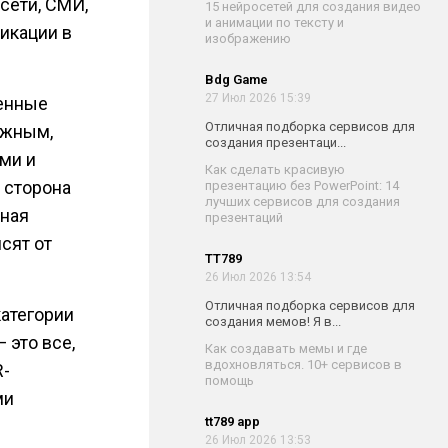
сети, СМИ,
15 нейросетей для создания видео
и анимации по тексту и
икации в
изображению
Bdg Game
27 Июл 2026 15:39
венные
Отличная подборка сервисов для
ужным,
создания презентаци...
ми и
Как сделать красивую
 сторона
презентацию без PowerPoint: 14
лучших сервисов для создания
нная
презентаций
сят от
TT789
26 Июл 2026 13:54
Отличная подборка сервисов для
категории
создания мемов! Я в...
 это все,
Как создавать мемы и где
вдохновляться. 10+ сервисов в
R-
помощь
ми
tt789 app
26 Июл 2026 13:53