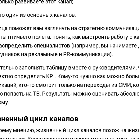
олько развиваете этот канал;
это один из основных каналов.
ица поможет вам взглянуть на стратегию коммуникац
ы птичьего полета: понять, как выстроить работу с к
распределить специалистов (например, вы нанимаете
удников на рекламные и PR-коммуникации).
тельно заполнять таблицу вместе с руководителями,
ектно определить KPI. Кому-то нужно как можно бол
икаций, кто-то смотрит только на переходы из СМИ, к
о попасть на ТВ. Результаты можно оценивать абсолю
ому.
ненный цикл каналов
оему мнению, жизненный цикл каналов похож на жи
компании. Канал меняется в зависимости от того, на 