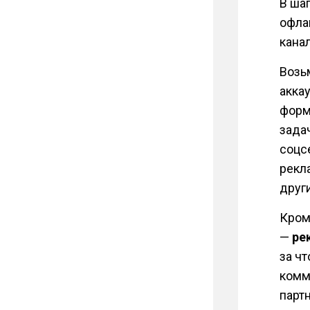
В ша
офла
кана
Возь
акка
форм
зада
соцс
рекл
друг
Кром
—
ре
за ч
комм
парт