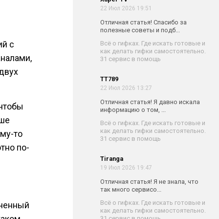
22 Июл 2026 19:51
Отличная статья! Спасибо за
полезные советы и подб...
ий с
Всё о гифках. Где искать готовые и
как делать гифки самостоятельно.
аналами,
31 сервис в помощь
 двух
TT789
22 Июл 2026 13:27
Отличная статья! Я давно искала
 чтобы
информацию о том, ...
ьше
Всё о гифках. Где искать готовые и
как делать гифки самостоятельно.
ому-то
31 сервис в помощь
тно по-
Tiranga
19 Июл 2026 19:47
Отличная статья! Я не знала, что
так много сервисо...
Всё о гифках. Где искать готовые и
зненный
как делать гифки самостоятельно.
каком
31 сервис в помощь