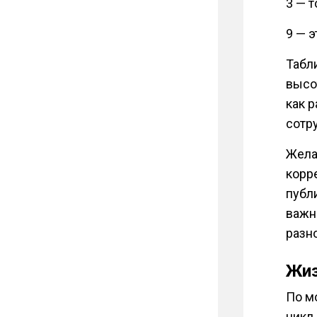
3 — т
9 — 
Табл
высот
как 
сотр
Жела
корр
публ
важн
разн
Жиз
По м
цикл 