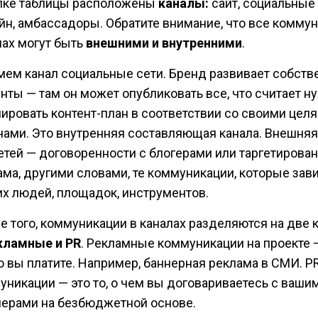
пке таблицы расположены
каналы:
сайт, социальные 
йн, амбассадоры. Обратите внимание, что все коммун
лах могут быть
внешними и внутренними
.
мем канал социальные сети. Бренд развивает собст
унты — там он может опубликовать все, что считает н
ировать контент-план в соответствии со своими целя
чами. Это внутренняя составляющая канала. Внешняя
етей — договоренности с блогерами или таргетирова
ама, другими словами, те коммуникации, которые зави
их людей, площадок, инструментов.
е того, коммуникации в каналах разделяются на две 
кламные и PR
. Рекламные коммуникации на проекте —
то вы платите. Например, баннерная реклама в СМИ. P
уникации — это то, о чем вы договариваетесь с ваши
нерами на безбюджетной основе.