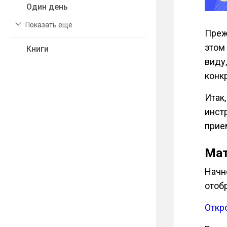
Один день
Показать еще
Преж
этом
Книги
виду,
конк
Итак
инст
прие
Мат
Начн
отоб
Откр