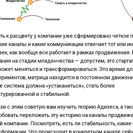
сть к расцвету у компании уже сформировано четкое 
акие каналы и какие коммуникации отвечает тот или и
век, как вообще все работает в рамках продвижения.
ания на стадии младенчества — допустим, это стартап
может меняться и трансформироваться. Это время дл
ериментов, матрица находится в постоянном движени
е система должна «устаканиться», стать более
ктурированной и стабильной.
язи с этим советую вам изучить теорию Адизеса, а та
обовать переложить эту историю на каналы продвиже
 компании. Посмотреть, есть ли стабильность, какие
сформации. Что происходит в конкретном канале сейч