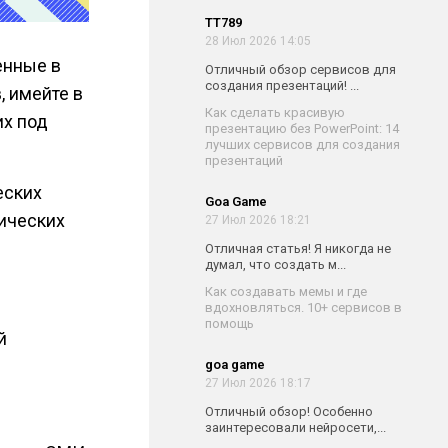
TT789
28 Июл 2026 14:05
енные в
Отличный обзор сервисов для
создания презентаций! ...
, имейте в
Как сделать красивую
их под
презентацию без PowerPoint: 14
лучших сервисов для создания
презентаций
еских
Goa Game
тических
27 Июл 2026 18:21
Отличная статья! Я никогда не
думал, что создать м...
Как создавать мемы и где
вдохновляться. 10+ сервисов в
помощь
й
goa game
27 Июл 2026 18:17
Отличный обзор! Особенно
заинтересовали нейросети,...