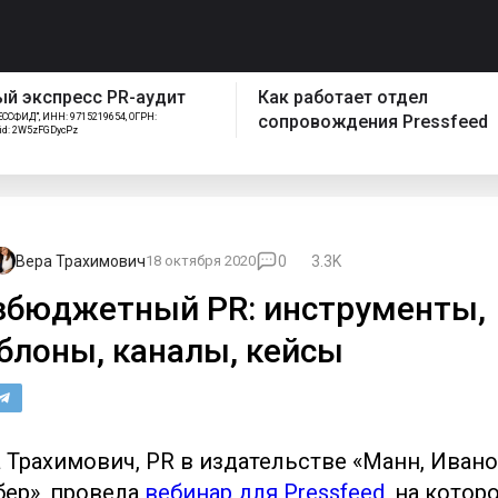
спресс PR-аудит
Как работает отдел
ИНН: 9715219654, ОГРН:
сопровождения Pressfeed
FGDycPz
Вера Трахимович
18 октября 2020
0
3.3K
збюджетный PR: инструменты,
блоны, каналы, кейсы
 Трахимович, PR в издательстве «Манн, Ивано
ер», провела
вебинар для Pressfeed
, на котор