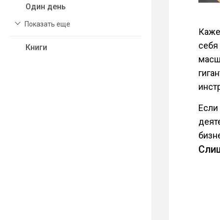
Один день
Показать еще
Каже
себя
Книги
масш
гиган
инст
Если
деят
бизн
Сли