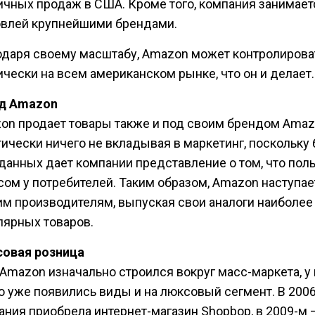
ичных продаж в США. Кроме того, компания занимает
овлей крупнейшими брендами.
одаря своему масштабу, Amazon может контролирова
ически на всем американском рынке, что он и делает.
д Amazon
on продает товары также и под своим брендом Amaz
тически ничего не вкладывая в маркетинг, поскольку
 данных дает компании представление о том, что пол
сом у потребителей. Таким образом, Amazon наступае
им производителям, выпуская свои аналоги наиболее
лярных товаров.
овая розница
 Amazon изначально строился вокруг масс-маркета, у 
о уже появились виды и на люксовый сегмент. В 2006
ания приобрела интернет-магазин Shopbop, в 2009-м 