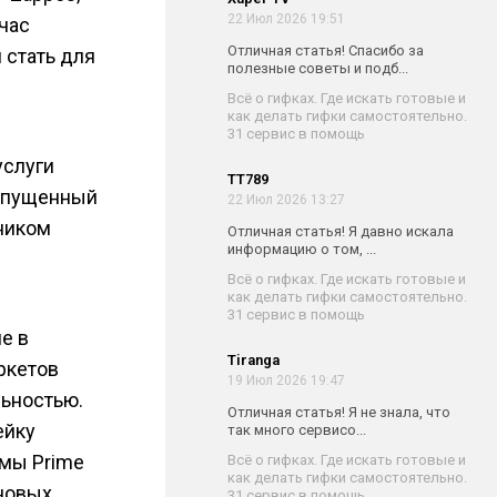
22 Июл 2026 19:51
час
Отличная статья! Спасибо за
 стать для
полезные советы и подб...
Всё о гифках. Где искать готовые и
как делать гифки самостоятельно.
31 сервис в помощь
услуги
TT789
Запущенный
22 Июл 2026 13:27
чником
Отличная статья! Я давно искала
информацию о том, ...
Всё о гифках. Где искать готовые и
как делать гифки самостоятельно.
31 сервис в помощь
е в
Tiranga
ркетов
19 Июл 2026 19:47
льностью.
Отличная статья! Я не знала, что
ейку
так много сервисо...
ммы Prime
Всё о гифках. Где искать готовые и
как делать гифки самостоятельно.
 новых
31 сервис в помощь