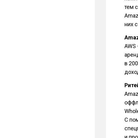
тем 
Amaz
них 
Amaz
AWS 
арен
в 20
дохо
Рите
Amaz
оффл
Whol
С по
спец
и пр