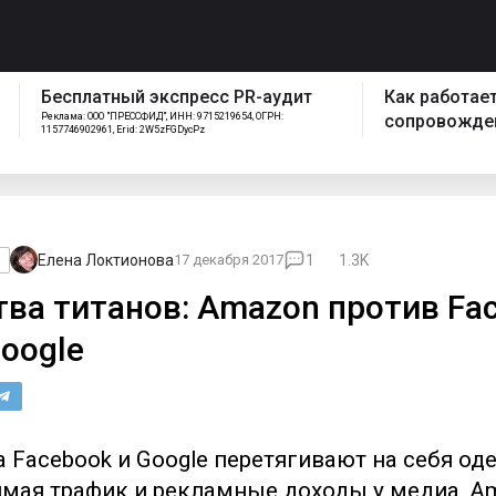
спресс PR-аудит
Как работает отдел
ИНН: 9715219654, ОГРН:
сопровождения Pressfeed
FGDycPz
Елена Локтионова
17 декабря 2017
1
1.3K
тва титанов: Amazon против Fa
Google
 Facebook и Google перетягивают на себя оде
имая трафик и рекламные доходы у медиа, A