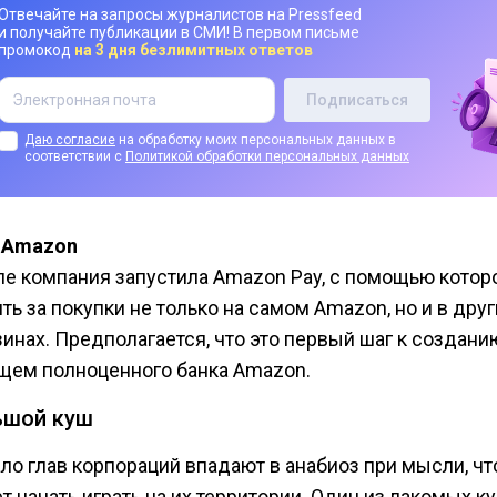
Отвечайте на запросы журналистов на Pressfeed
и получайте публикации в СМИ! В первом письме
промокод
на 3 дня безлимитных ответов
Даю согласие
на обработку моих персональных данных в
соответствии с
Политикой обработки персональных данных
 Amazon
ле компания запустила Amazon Pay, с помощью котор
ть за покупки не только на самом Amazon, но и в друг
зинах. Предполагается, что это первый шаг к создани
щем полноценного банка Amazon.
ьшой куш
ло глав корпораций впадают в анабиоз при мысли, ч
т начать играть на их территории. Один из лакомых к