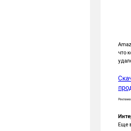
Amazo
что 
удал
Ска
про
Реклама
Инте
Еще 