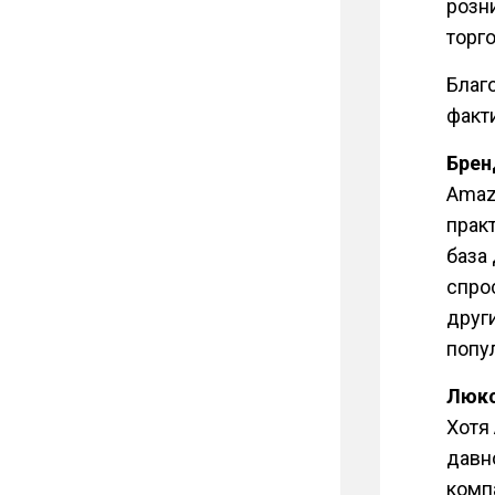
розн
торг
Благ
факт
Брен
Amaz
прак
база
спро
друг
попу
Люкс
Хотя
давн
комп