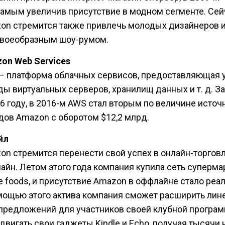
самым увеличив присутствие в модном сегменте. Сей
on стремится также привлечь молодых дизайнеров и
своеобразным шоу-румом.
on Web Services
– платформа облачных сервисов, предоставляющая 
ды виртуальных серверов, хранилищ данных и т. д. 
06 году, в 2016-м AWS стал вторым по величине исто
дов Amazon с оборотом $12,2 млрд.
йл
on стремится перенести свой успех в онлайн-торговл
айн. Летом этого года компания купила сеть суперма
e foods, и присутствие Amazon в оффлайне стало реа
мощью этого актива компания сможет расширить лин
предложений для участников своей клубной програ
одвигать свои гаджеты Kindle и Echo, получая тысячи