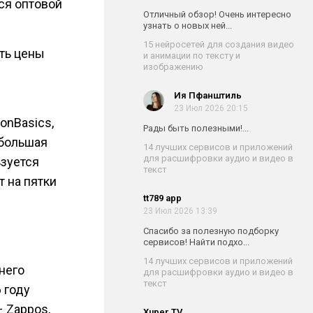
ся оптовой
Отличный обзор! Очень интересно
узнать о новых ней...
15 нейросетей для создания видео
ть цены
и анимации по тексту и
изображению
Ия Пфанштиль
23 Июл 2026 20:15
onBasics,
Рады быть полезными!...
 большая
14 лучших сервисов и приложений
для расшифровки аудио и видео в
ьзуется
текст
т на пятки
tt789 app
23 Июл 2026 13:39
Спасибо за полезную подборку
сервисов! Найти подхо...
14 лучших сервисов и приложений
него
для расшифровки аудио и видео в
текст
 году
– Zappos,
Xuper TV