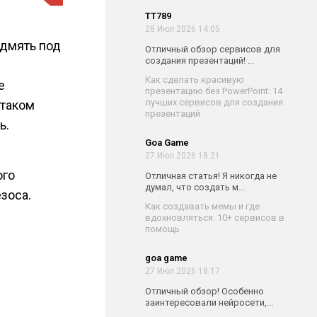
TT789
28 Июл 2026 14:05
одмять под
Отличный обзор сервисов для
создания презентаций! ...
Как сделать красивую
е
презентацию без PowerPoint: 14
лучших сервисов для создания
 таком
презентаций
ь.
Goa Game
27 Июл 2026 18:21
ого
Отличная статья! Я никогда не
думал, что создать м...
зоса.
Как создавать мемы и где
вдохновляться. 10+ сервисов в
помощь
goa game
27 Июл 2026 18:17
Отличный обзор! Особенно
заинтересовали нейросети,...