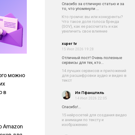
Спасибо за отличную статью и за
то, что упомянули ...
Кто громче: вы или конкуренты?
Что такое доля голоса бренда
(SOV), как ее рассчитать и как
увеличить свое влияние
xuper tv
15 Июл 2026 19:28
Отличный пост! Очень полезные
сервисы для тех, кто...
14 лучших сервисов и приложений
ого можно
для расшифровки аудио и видео в
текст
их
ю в
Ия Пфанштиль
14 Июл 2026 22:05
Спасибо!...
15 нейросетей для создания видео
и анимации по тексту и
изображению
то Amazon
усков для