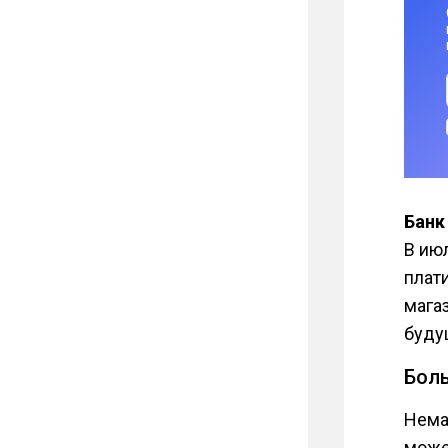
Банк
В ию
плати
мага
буду
Бол
Нема
може