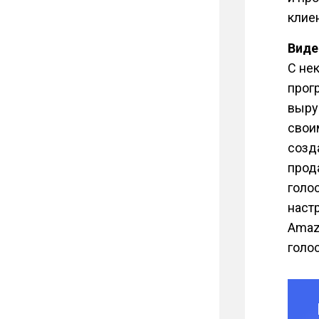
клие
Виде
С не
прог
выру
свои
созд
прод
голо
наст
Amaz
голо