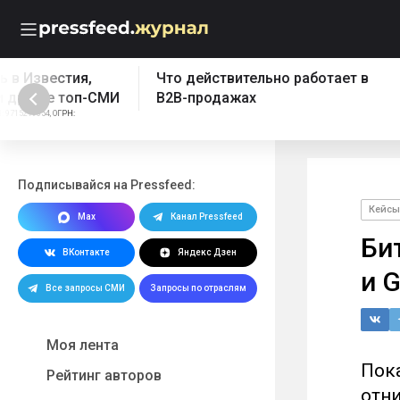
Что действительно работает в
Бесплатный эк
B2B-продажах
Реклама: ООО "ПРЕССФИД", 
1157746902961, Erid: 2W5z
Подписывайся на Pressfeed:
Кейсы
Max
Канал Pressfeed
Би
ВКонтакте
Яндекс Дзен
и 
Все запросы СМИ
Запросы по отраслям
Моя лента
Пока
Рейтинг авторов
отн