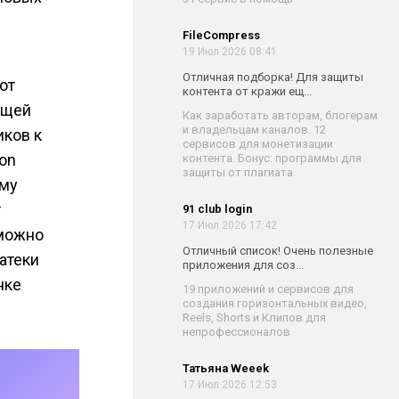
FileCompress
19 Июл 2026 08:41
Отличная подборка! Для защиты
от
контента от кражи ещ...
бщей
Как заработать авторам, блогерам
и владельцам каналов. 12
иков к
сервисов для монетизации
on
контента. Бонус: программы для
защиты от плагиата
ому
т
91 club login
17 Июл 2026 17:42
 можно
Отличный список! Очень полезные
атеки
приложения для соз...
нке
19 приложений и сервисов для
создания горизонтальных видео,
Reels, Shorts и Клипов для
непрофессионалов
Татьяна Weeek
17 Июл 2026 12:53