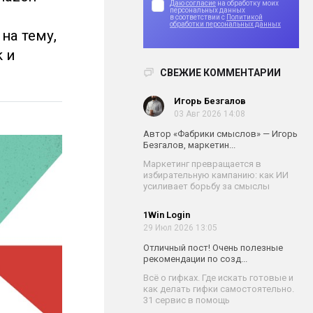
Даю согласие
на обработку моих
персональных данных
в соответствии с
Политикой
обработки персональных данных
на тему,
 и
СВЕЖИЕ КОММЕНТАРИИ
Игорь Безгалов
03 Авг 2026 14:08
Автор «Фабрики смыслов» — Игорь
Безгалов, маркетин...
Маркетинг превращается в
избирательную кампанию: как ИИ
усиливает борьбу за смыслы
1Win Login
29 Июл 2026 13:05
Отличный пост! Очень полезные
рекомендации по созд...
Всё о гифках. Где искать готовые и
как делать гифки самостоятельно.
31 сервис в помощь