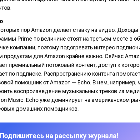
нтов.
о
которых пор Amazon делает ставку на видео. Доходы 
раммы Prime по величине стоят на третьем месте в о
чке компании, поэтому подогревать интерес подписч
м продуктам для Amazon крайне важно. Сейчас Amaz
ает премиальный потоковый контент, доступ к котор
ает по подписке. Распространению контента помогае
совой помощник от Amazon — Echo. В нем, например,
роить воспроизведение музыкальных треков из меди
on Music. Echo уже доминирует на американском ры
совых домашних помощников.
Подпишитесь на рассылку журнала!