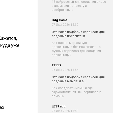
15 нейросетей для создания видео
и анимации по тексту и
изображению
Bdg Game
27 Июл 2026 15:39
Отличная подборка сервисов для
создания презентаци...
Кажется,
Как сделать красивую
 куда уже
презентацию без PowerPoint: 14
лучших сервисов для создания
презентаций
TT789
26 Июл 2026 13:54
Отличная подборка сервисов для
создания мемов! Я в...
Как создавать мемы и где
вдохновляться. 10+ сервисов в
помощь
tt789 app
ех
26 Июл 2026 13:53