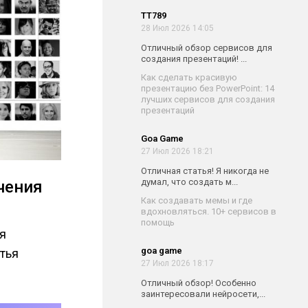
TT789
28 Июл 2026 14:05
Отличный обзор сервисов для
создания презентаций! ...
Как сделать красивую
презентацию без PowerPoint: 14
лучших сервисов для создания
презентаций
Goa Game
27 Июл 2026 18:21
Отличная статья! Я никогда не
думал, что создать м...
чения
Как создавать мемы и где
вдохновляться. 10+ сервисов в
помощь
я
goa game
атья
27 Июл 2026 18:17
Отличный обзор! Особенно
заинтересовали нейросети,...