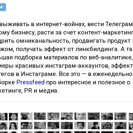
выживать в интернет-войнах, вести Телегра
му бизнесу, расти за счет контент-маркетинг
рить омниканальность, продвигать продукт 
жом, получать эффект от линкбилдинга. А т
шая подборка материалов по веб-аналитике,
меры красивых инстаграм-аккаунтов, эффек
егов в Инстаграме. Все это — в еженедельно
борке
Pressfeed
про интересное и полезное о
етинге, PR и медиа.