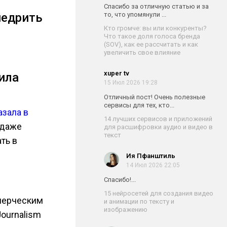
Спасибо за отличную статью и за
недрить
то, что упомянули ...
Кто громче: вы или конкуренты?
Что такое доля голоса бренда
(SOV), как ее рассчитать и как
увеличить свое влияние
xuper tv
ила
15 Июл 2026 19:28
Отличный пост! Очень полезные
сервисы для тех, кто...
азала в
14 лучших сервисов и приложений
 даже
для расшифровки аудио и видео в
текст
ть в
Ия Пфанштиль
14 Июл 2026 22:05
Спасибо!...
15 нейросетей для создания видео
ммерческим
и анимации по тексту и
изображению
Journalism