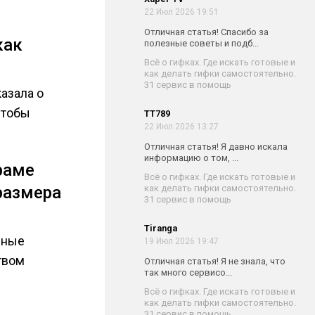
22 Июл 2026 19:51
Отличная статья! Спасибо за
как
полезные советы и подб...
Всё о гифках. Где искать готовые и
ь
как делать гифки самостоятельно.
31 сервис в помощь
азала о
чтобы
TT789
22 Июл 2026 13:27
Отличная статья! Я давно искала
информацию о том, ...
раме
Всё о гифках. Где искать готовые и
размера
как делать гифки самостоятельно.
31 сервис в помощь
Tiranga
дные
19 Июл 2026 19:47
твом
Отличная статья! Я не знала, что
так много сервисо...
Всё о гифках. Где искать готовые и
как делать гифки самостоятельно.
31 сервис в помощь