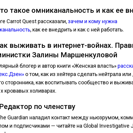
Что такое омниканальность и как ее в
ге Carrot Quest рассказали,
зачем и кому нужна
канальность
, как ее внедрить и как с ней работать.
Как выживать в интернет-войнах. Прав
инистки Залины Маршенкуловой
лярный блогер и автор книги «Женская власть»
расск
екс.Дзен»
о том, как из хейтера сделать нейтрала или
го сторонника, как воспитывать сообщество и выжива
х кровавых холиварах.
 Редактор по членству
The Guardian наладил контакт между ньюзрумом, ко
ом и подписчиками — читайте на Global Investigative 