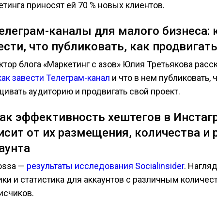
етинга приносят ей 70 % новых клиентов.
Телеграм-каналы для малого бизнеса: 
ести, что публиковать, как продвигат
ктор блога «Маркетинг с азов» Юлия Третьякова расск
как завести Телеграм-канал
и что в нем публиковать, 
щивать аудиторию и продвигать свой проект.
Как эффективность хештегов в Инстаг
исит от их размещения, количества и 
аунта
ossa —
результаты исследования Socialinsider
. Нагля
ики и статистика для аккаунтов с различным количес
исчиков.