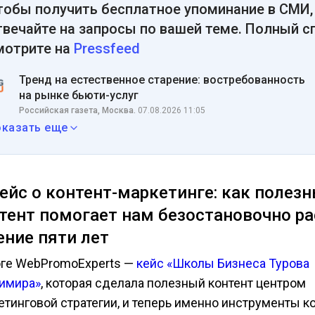
тобы получить бесплатное упоминание в СМИ,
твечайте на запросы по вашей теме. Полный с
мотрите на
Pressfeed
Тренд на естественное старение: востребованность
на рынке бьюти-услуг
Российская газета, Москва.
07.08.2026 11:05
оказать еще
Кейс о контент-маркетинге: как полез
тент помогает нам безостановочно ра
ение пяти лет
оге WebPromoExperts —
кейс «Школы Бизнеса Турова
имира»
, которая сделала полезный контент центром
етинговой стратегии, и теперь именно инструменты ко