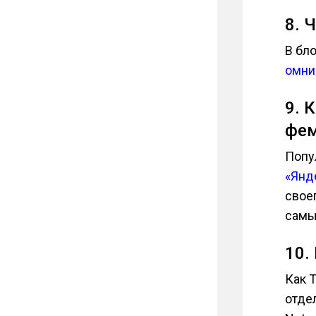
8. 
В бло
омни
9. 
фем
Попу
«Янд
свое
самы
10.
Как 
отдел