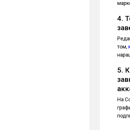
марк
4. 
зав
Реда
том,
нара
5. 
зав
акк
На C
граф
подп