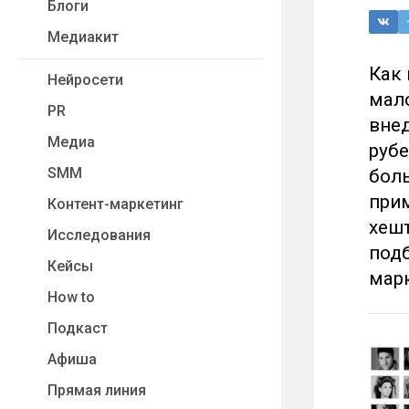
Блоги
Медиакит
Как 
Нейросети
мало
PR
внед
Медиа
рубе
SMM
боль
при
Контент-маркетинг
хешт
Исследования
под
Кейсы
марк
How to
Подкаст
Афиша
Прямая линия