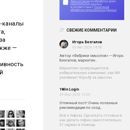
Даю согласие
на обработку моих
персональных данных
в соответствии с
Политикой
обработки персональных данных
м-каналы
СВЕЖИЕ КОММЕНТАРИИ
а,
за
Игорь Безгалов
акже —
03 Авг 2026 14:08
Автор «Фабрики смыслов» — Игорь
Безгалов, маркетин...
тивность
Маркетинг превращается в
й
избирательную кампанию: как ИИ
усиливает борьбу за смыслы
1Win Login
29 Июл 2026 13:05
Отличный пост! Очень полезные
рекомендации по созд...
Всё о гифках. Где искать готовые и
как делать гифки самостоятельно.
31 сервис в помощь