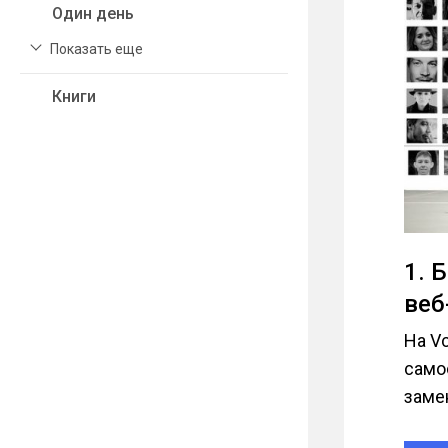
Один день
Показать еще
Книги
1. 
веб
На V
самос
заме