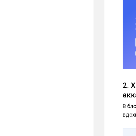
2. 
акк
В бл
вдох