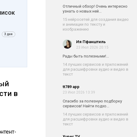
Отличный обзор! Очень интересно
писок
узнать о новых ней...
15 нейросетей для создания видео
и анимации по тексту и
изображению
3 дня
Ия Пфанштиль
23 Июл 2026 20:15
Рады быть полезными!...
14 лучших сервисов и приложений
для расшифровки аудио и видео в
текст
ный
tt789 app
сти в
23 Июл 2026 13:39
Спасибо за полезную подборку
сервисов! Найти подхо...
14 лучших сервисов и приложений
для расшифровки аудио и видео в
текст
нтент-
Xuper TV