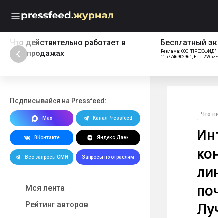
Что действительно работает в
Бесплатный эк
B2B-продажах
Реклама: ООО "ПРЕССФИД", 
1157746902961, Erid: 2W5z
Подписывайся на Pressfeed:
Что п
Max
Канал Pressfeed
Ин
ВКонтакте
Яндекс Дзен
ко
Все запросы СМИ
Запросы по отраслям
ли
по
Моя лента
Рейтинг авторов
Лу