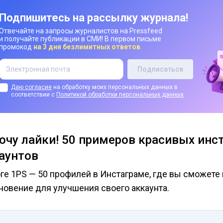
Подпишитесь на рассылку журнала!
Отвечайте на запросы журналистов на Pressfeed
и получайте публикации в СМИ! В первом письме
промокод
на 3 дня безлимитных ответов
Даю согласие
на обработку моих персональных данных в
соответствии с
Политикой обработки персональных данных
Хочу лайки! 50 примеров красивых инс
аунтов
оге 1PS — 50 профилей в Инстаграме, где вы сможете
новение для улучшения своего аккаунта.