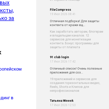
овых
ксты,
FileCompress
19 Июл 2026 08:41
ько за
Отличная подборка! Для защиты
контента от кражи ещ...
Как заработать авторам, блогерам
и владельцам каналов. 12
сервисов для монетизации
контента. Бонус: программы для
защиты от плагиата
к
91 club login
17 Июл 2026 17:42
вропейском
Отличный список! Очень полезные
приложения для соз...
19 приложений и сервисов для
создания горизонтальных видео,
Reels, Shorts и Клипов для
непрофессионалов
динг в
Татьяна Weeek
17 Июл 2026 12:53