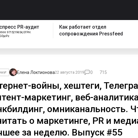
спресс PR-аудит
Как работает отдел
ИНН: 9715219654, ОГРН:
сопровождения Pressfeed
FGDycPz
Елена Локтионова
22 августа 2019
0
715
ишут
тернет-войны, хештеги, Телегр
нтент-маркетинг, веб-аналитика
нкбилдинг, омниканальность. Ч
читать о маркетинге, PR и меди
чшее за неделю. Выпуск #55