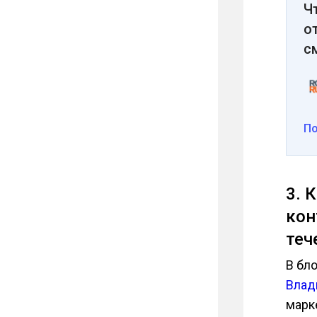
Ч
о
с
П
3. 
кон
теч
В бл
Влад
марк