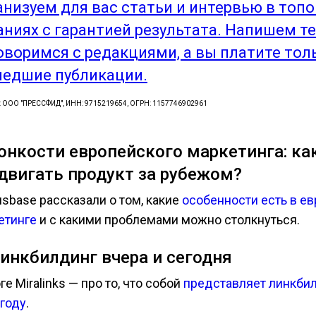
анизуем для вас статьи и интервью в топ
аниях с гарантией результата. Напишем те
оворимся с редакциями, а вы платите тол
едшие публикации.
: ООО "ПРЕССФИД", ИНН: 9715219654, ОГРН: 1157746902961
Тонкости европейского маркетинга: ка
двигать продукт за рубежом?
usbase рассказали о том, какие
особенности есть в е
етинге
и с какими проблемами можно столкнуться.
Линкбилдинг вчера и сегодня
ге Miralinks — про то, что собой
представляет линкбил
 году
.