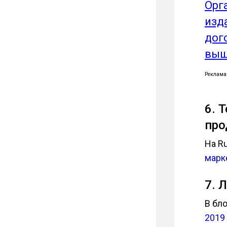
Орг
изд
дог
выш
Реклама
6. 
про
На R
марк
7. 
В бло
2019