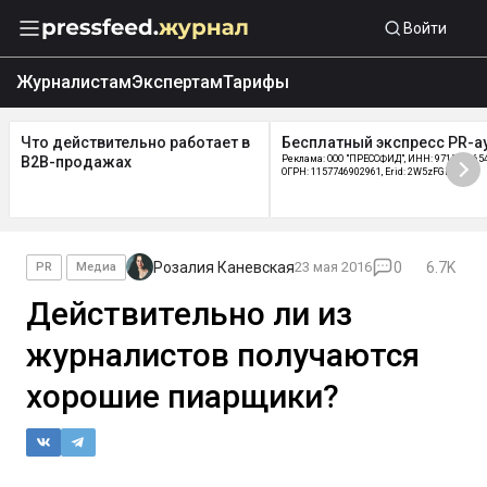
Войти
Журналистам
Экспертам
Тарифы
Что действительно работает в
Бесплатный экспресс PR-а
B2B-продажах
Реклама: ООО "ПРЕССФИД", ИНН: 9715219654
ОГРН: 1157746902961, Erid: 2W5zFGDycPz
Розалия Каневская
23 мая 2016
0
6.7K
PR
Медиа
Действительно ли из
журналистов получаются
хорошие пиарщики?