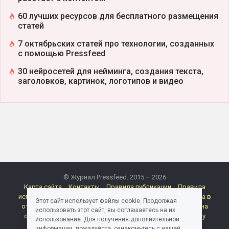
60 лучших ресурсов для бесплатного размещения
статей
7 октябрьских статей про технологии, созданных
с помощью Pressfeed
30 нейросетей для нейминга, создания текста,
заголовков, картинок, логотипов и видео
© Журнал Pressfeed. 2015 – 2026
Карта сайта
Контакты
Правила публикации
Правила
использования материалов Pressfeed.Журнала
Политика в
Этот сайт использует файлы cookie. Продолжая
отношении обработки персональных данных
Согласие на
использовать этот сайт, вы соглашаетесь на их
обработку персональных данных
Согласие на рассылку
использование. Для получения дополнительной
электронных сообщений
Реклама
информации, пожалуйста, ознакомьтесь с нашей