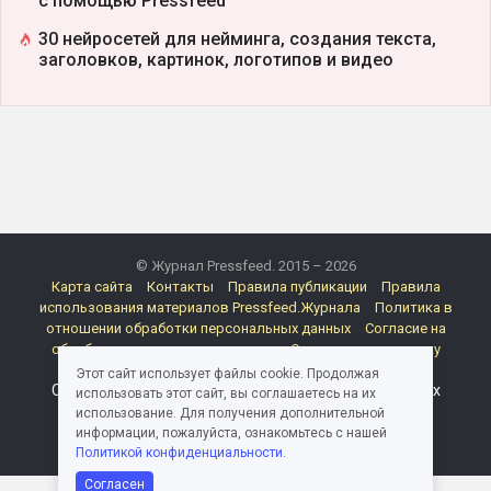
с помощью Pressfeed
30 нейросетей для нейминга, создания текста,
заголовков, картинок, логотипов и видео
© Журнал Pressfeed. 2015 – 2026
Карта сайта
Контакты
Правила публикации
Правила
использования материалов Pressfeed.Журнала
Политика в
отношении обработки персональных данных
Согласие на
обработку персональных данных
Согласие на рассылку
электронных сообщений
Реклама
Этот сайт использует файлы cookie. Продолжая
Следите за миром медиа и пиара в каналах и группах
использовать этот сайт, вы соглашаетесь на их
Pressfeed
использование. Для получения дополнительной
информации, пожалуйста, ознакомьтесь с нашей
Политикой конфиденциальности
.
Согласен