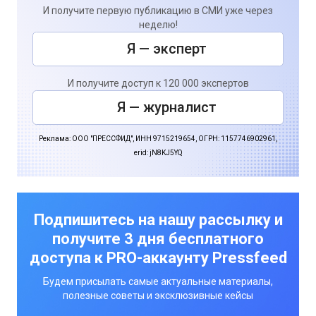
И получите первую публикацию в СМИ уже через
неделю!
Я — эксперт
И получите доступ к 120 000 экспертов
Я — журналист
Реклама: ООО "ПРЕССФИД", ИНН 9715219654, ОГРН: 1157746902961,
erid: jN8KJ5YQ
Подпишитесь на нашу рассылку и
получите 3 дня бесплатного
доступа к PRO-аккаунту Pressfeed
Будем присылать самые актуальные материалы,
полезные советы и эксклюзивные кейсы