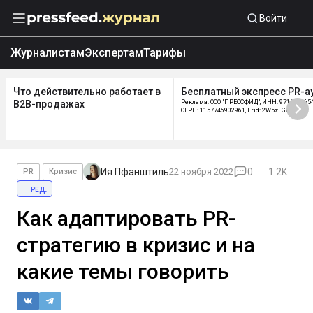
Войти
Журналистам
Экспертам
Тарифы
Что действительно работает в
Бесплатный экспресс PR-а
B2B-продажах
Реклама: ООО "ПРЕССФИД", ИНН: 9715219654
ОГРН: 1157746902961, Erid: 2W5zFGDycPz
Ия Пфанштиль
22 ноября 2022
0
1.2K
PR
Кризис
ред.
Как адаптировать PR-
стратегию в кризис и на
какие темы говорить