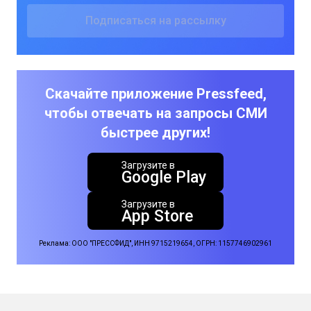
Скачайте приложение Pressfeed,
чтобы отвечать на запросы СМИ
быстрее других!
Загрузите в
Google Play
Загрузите в
App Store
Реклама: ООО "ПРЕССФИД", ИНН 9715219654, ОГРН: 1157746902961