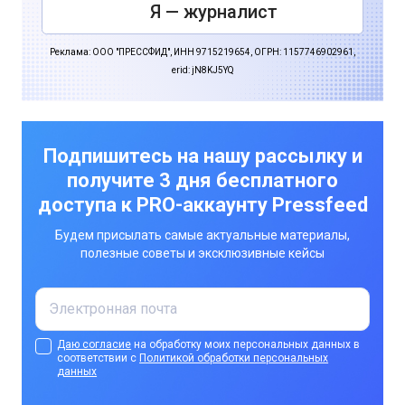
Я — журналист
Реклама: ООО "ПРЕССФИД", ИНН 9715219654, ОГРН: 1157746902961,
erid: jN8KJ5YQ
Подпишитесь на нашу рассылку и
получите 3 дня бесплатного
доступа к PRO-аккаунту Pressfeed
Будем присылать самые актуальные материалы,
полезные советы и эксклюзивные кейсы
Даю согласие
на обработку моих персональных данных в
соответствии с
Политикой обработки персональных
данных