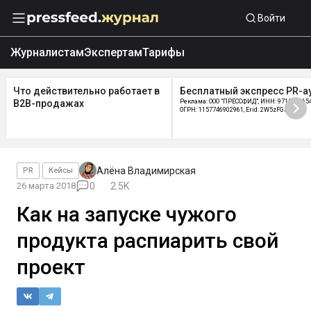
Войти
Журналистам
Экспертам
Тарифы
Что действительно работает в
Бесплатный экспресс PR-а
B2B-продажах
Реклама: ООО "ПРЕССФИД", ИНН: 9715219654
ОГРН: 1157746902961, Erid: 2W5zFGDycPz
Алёна Владимирская
PR
Кейсы
26 марта 2018
0
2.5K
Как на запуске чужого
продукта распиарить свой
проект