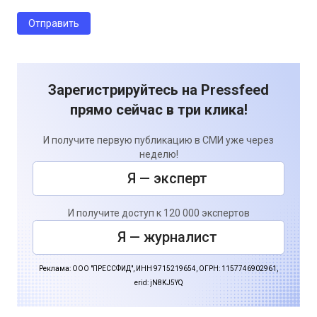
Зарегистрируйтесь на Pressfeed
прямо сейчас в три клика!
И получите первую публикацию в СМИ уже через
неделю!
Я — эксперт
И получите доступ к 120 000 экспертов
Я — журналист
Реклама: ООО "ПРЕССФИД", ИНН 9715219654, ОГРН: 1157746902961,
erid: jN8KJ5YQ