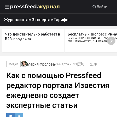
Войти
Журналистам
Экспертам
Тарифы
Что действительно работает в
Бесплатный экспресс PR-а
B2B-продажах
Реклама: ООО "ПРЕССФИД", ИНН: 9715219654
ОГРН: 1157746902961, Erid: 2W5zFGDycPz
Мария Фролова
24 марта 2021
0
2.7K
Медиа
Как с помощью Pressfeed
редактор портала Известия
ежедневно создает
экспертные статьи