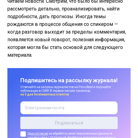
читаем новости. Смотрим, что было бы интересно
рассмотреть детально, проанализировать, найти
подробности, дать прогнозы. Иногда темы
рождаются в процессе общения со спикером —
когда разговор выходит за пределы комментария,
появляется новый поворот, полезная информация,
которая могла бы стать основой для следующего
материала.
Подпишитесь на рассылку журнала!
Отвечайте на запросы журналистов на Pressfeed и получайте
публикации в СМИ! В первом письме промокод
на 3 дня безлимитных ответов
Даю согласие
на обработку моих персональных данных в
соответствии с
Политикой обработки персональных данных